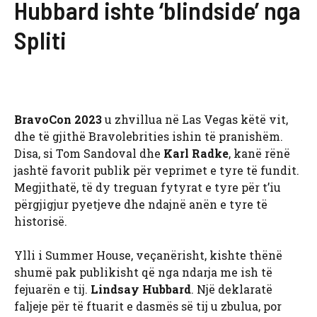
Hubbard ishte ‘blindside’ nga
Spliti
BravoCon 2023
u zhvillua në Las Vegas këtë vit,
dhe të gjithë Bravolebrities ishin të pranishëm.
Disa, si Tom Sandoval dhe
Karl Radke
, kanë rënë
jashtë favorit publik për veprimet e tyre të fundit.
Megjithatë, të dy treguan fytyrat e tyre për t’iu
përgjigjur pyetjeve dhe ndajnë anën e tyre të
historisë.
Ylli i Summer House, veçanërisht, kishte thënë
shumë pak publikisht që nga ndarja me ish të
fejuarën e tij.
Lindsay Hubbard
. Një deklaratë
faljeje për të ftuarit e dasmës së tij u zbulua, por