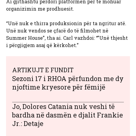
Ai gjithashtu përdori platformën për të mohuar
organizimin me prodhuesit.
“Unë nuk e thirra produksionin për ta ngritur atë.
Unë nuk vendos se çfarë do të filmohet në
Summer House”, tha ai. Carl vazhdoi: “”Unë thjesht
i përgjigjem asaj që kërkohet.”
ARTIKUJT E FUNDIT
Sezoni 17 i RHOA përfundon me dy
njoftime kryesore për fëmijë
Jo, Dolores Catania nuk veshi të
bardha në dasmën e djalit Frankie
Jr.: Detaje