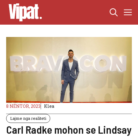
Skip
M
to
content
8 NËNTOR, 2023
Klea
Lajme nga realiteti
Carl Radke mohon se Lindsay