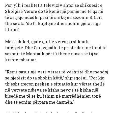
Por, ylli i realitetit televiziv shtoi se shikuesit e
Shtëpisë Verore do të kenë një pamje më të qartë
të asaj që ndodhi pasi të shikojnë sezonin 8. Carl
tha se ata “do t’i kuptojnë dhe shohin gjërat nga
fillimi”.
Me sa duket, gjatë gjithë verës po shkonte
tatëpjetë. Dhe Carl zgjodhi të priste deri në fund të
sezonit të Montauk për t’i thënë nuses së tij se
kishte mbaruar.
“Kemi pasur një verë vërtet të vështirë dhe mendoj
se njerëzit do ta shohin këtë,” shpjegoi ai. “Por kjo
thjesht tregon peshën e situatës kur vërtet thellë
në vetvete ndjeva se kisha nevojë të kisha një
bisedë me të se ku ishim në marrëdhënien tonë
dhe të ecnim përpara me dasmën.”