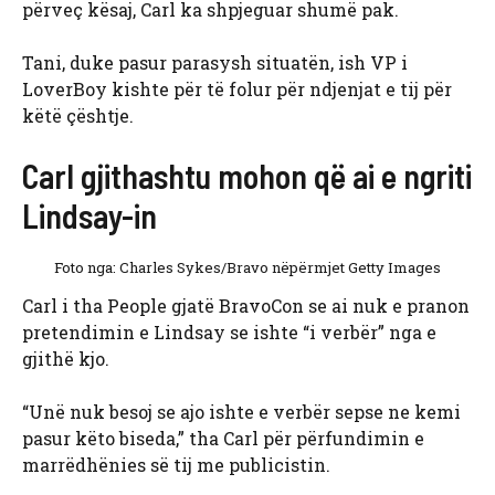
përveç kësaj, Carl ka shpjeguar shumë pak.
Tani, duke pasur parasysh situatën, ish VP i
LoverBoy kishte për të folur për ndjenjat e tij për
këtë çështje.
Carl gjithashtu mohon që ai e ngriti
Lindsay-in
Foto nga: Charles Sykes/Bravo nëpërmjet Getty Images
Carl i tha People gjatë BravoCon se ai nuk e pranon
pretendimin e Lindsay se ishte “i verbër” nga e
gjithë kjo.
“Unë nuk besoj se ajo ishte e verbër sepse ne kemi
pasur këto biseda,” tha Carl për përfundimin e
marrëdhënies së tij me publicistin.