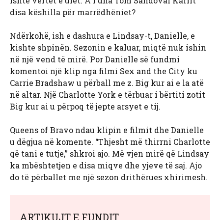
ishte vërtet e ulët. A i dha Tom Sandoval Karlit
disa këshilla për marrëdhëniet?
Ndërkohë, ish e dashura e Lindsay-t, Danielle, e
kishte shpinën. Sezonin e kaluar, miqtë nuk ishin
në një vend të mirë. Por Danielle së fundmi
komentoi një klip nga filmi Sex and the City ku
Carrie Bradshaw u përball me z. Big kur ai e la atë
në altar. Një Charlotte York e tërbuar i bërtiti zotit
Big kur ai u përpoq të jepte arsyet e tij.
Queens of Bravo ndau klipin e filmit dhe Danielle
u dëgjua në komente. “Thjesht më thirrni Charlotte
që tani e tutje,” shkroi ajo. Më vjen mirë që Lindsay
ka mbështetjen e disa miqve dhe yjeve të saj. Ajo
do të përballet me një sezon drithërues xhirimesh.
ARTIKUJT E FUNDIT