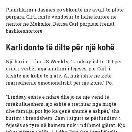
Planifikimi i dasmës po shkonte me avull të plotë
përpara. Çifti ishte vendosur të lidhë kurorë në
nëntor në Meksikë. Derisa Carl përplasi frenat
bashkëshortore.
Karli donte të dilte për një kohë
Një burim i tha US Weekly, “Lindsay ishte 100 për
qind i verbër nga anulimi i fejesës, por Carl-i
kishte një kohë të gjatë. Ai nuk ishte në këtë
marrëdhënie emocionalisht për një kohë.” Po.
“Lindsay është e ndarë dhe jo në një vend të
mrekullueshëm, ajo është e rrethuar nga miqtë
dhe familja, por kjo ka qenë shumë e ashpër,” tha
burimi i brendshëm. Jam i sigurt se përfundimi i
fejesës së tyre në kamera nuk i ndihmoi gjërat. Kjo