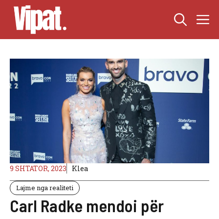
Skip
M
to
content
9 SHTATOR, 2023
Klea
Lajme nga realiteti
Carl Radke mendoi për