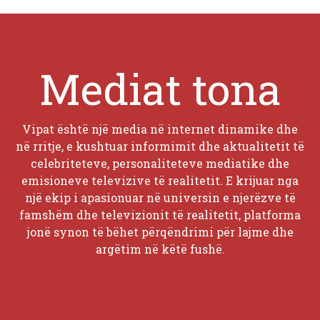
Mediat tona
Vipat është një media në internet dinamike dhe
në rritje, e kushtuar informimit dhe aktualitetit të
celebriteteve, personaliteteve mediatike dhe
emisioneve televizive të realitetit. E krijuar nga
një ekip i apasionuar në universin e njerëzve të
famshëm dhe televizionit të realitetit, platforma
jonë synon të bëhet përqëndrimi për lajme dhe
argëtim në këtë fushë.