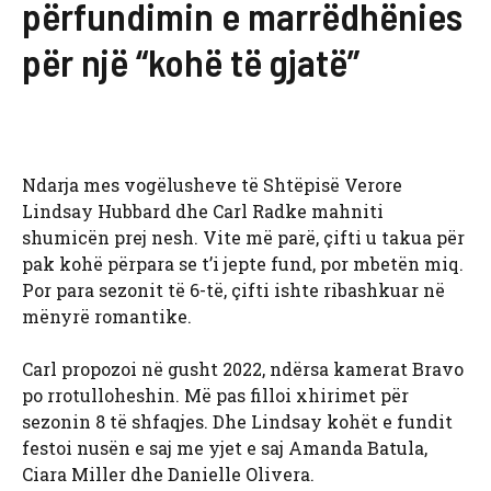
përfundimin e marrëdhënies
për një “kohë të gjatë”
Ndarja mes vogëlusheve të Shtëpisë Verore
Lindsay Hubbard dhe Carl Radke mahniti
shumicën prej nesh. Vite më parë, çifti u takua për
pak kohë përpara se t’i jepte fund, por mbetën miq.
Por para sezonit të 6-të, çifti ishte ribashkuar në
mënyrë romantike.
Carl propozoi në gusht 2022, ndërsa kamerat Bravo
po rrotulloheshin. Më pas filloi xhirimet për
sezonin 8 të shfaqjes. Dhe Lindsay kohët e fundit
festoi nusën e saj me yjet e saj Amanda Batula,
Ciara Miller dhe Danielle Olivera.