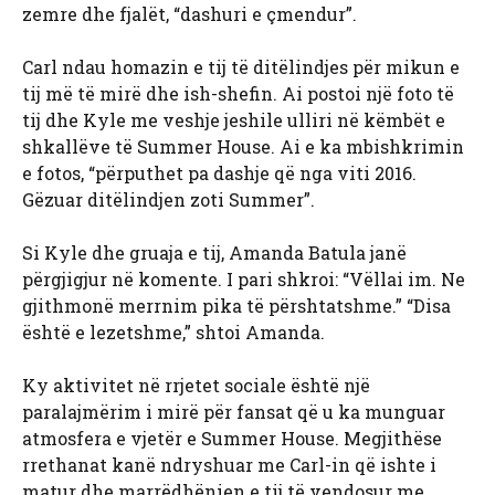
zemre dhe fjalët, “dashuri e çmendur”.
Carl ndau homazin e tij të ditëlindjes për mikun e
tij më të mirë dhe ish-shefin. Ai postoi një foto të
tij dhe Kyle me veshje jeshile ulliri në këmbët e
shkallëve të Summer House. Ai e ka mbishkrimin
e fotos, “përputhet pa dashje që nga viti 2016.
Gëzuar ditëlindjen zoti Summer”.
Si Kyle dhe gruaja e tij, Amanda Batula janë
përgjigjur në komente. I pari shkroi: “Vëllai im. Ne
gjithmonë merrnim pika të përshtatshme.” “Disa
është e lezetshme,” shtoi Amanda.
Ky aktivitet në rrjetet sociale është një
paralajmërim i mirë për fansat që u ka munguar
atmosfera e vjetër e Summer House. Megjithëse
rrethanat kanë ndryshuar me Carl-in që ishte i
matur dhe marrëdhënien e tij të vendosur me