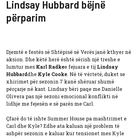
Lindsay Hubbard bëjnë
përparim
Djemtë e festës së Shtëpisë së Verës janë kthyer në
aksion. Dhe këtë herë është sërish një treshe e
lumtur mes
Karl Radke
e fejuara e tij
Lindsay
Hubbard
dhe
Kyle Cooke
. Në të vërtetë, duket se
xhirimet për sezonin 7 kanë shëruar shumë
përçarje në kast. Lindsay bëri paqe me Danielle
Olivera pas një sezoni emocional konflikti në
lidhje me fejesën e së parës me Carl.
Çfarë do të ishte Summer House pa mashtrimet e
Carl dhe Kyle? Edhe ata kaluan një problem të
ashpër sezonin e kaluar kur tensionet mes Kyle