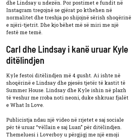
dhe Lindsay u ndezën. Por postimet e fundit në
Instagram tregojnë se gjërat po kthehen në
normalitet dhe treshja po shijojnë sërish shoqërinë
e njëri-tjetrit. Dhe kjo bëhet më së miri me një
festë me temë.
Carl dhe Lindsay i kanë uruar Kyle
ditëlindjen
Kyle festoi ditëlindjen më 4 gusht. Ai ishte në
shoqërinë e Lindsay dhe pjesës tjetër të kastit të
Summer House. Lindsay dhe Kyle ishin në plazh
të veshur me rroba noti neoni, duke shkruar fjalët
e What Is Love.
Publicistja ndau një video në rrjetet e saj sociale
për të uruar “vëllain e saj Luan” për ditëlindjen.
Themeluesi i Loverboy u përgjigj me një emoji