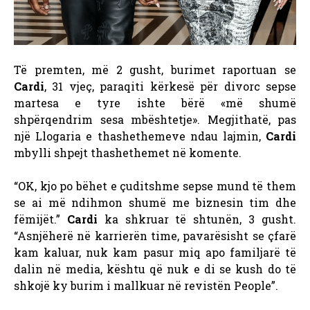
Të premten, më 2 gusht, burimet raportuan se
Cardi
, 31 vjeç, paraqiti kërkesë për divorc sepse
martesa e tyre ishte bërë «më shumë
shpërqendrim sesa mbështetje». Megjithatë, pas
një Llogaria e thashethemeve ndau lajmin,
Cardi
mbylli shpejt thashethemet në komente.
“OK, kjo po bëhet e çuditshme sepse mund të them
se ai më ndihmon shumë me biznesin tim dhe
fëmijët.”
Cardi
ka shkruar të shtunën, 3 gusht.
“Asnjëherë në karrierën time, pavarësisht se çfarë
kam kaluar, nuk kam pasur miq apo familjarë të
dalin në media, kështu që nuk e di se kush do të
shkojë ky burim i mallkuar në revistën People”.