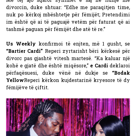
divorcin, duke shtuar: “Edhe me paraqitjen time,
nuk po kërkoj mbështetje për fëmijët; Pretendimi
im është që ai të paguajë vetëm për faturat që ai
tashmë paguan për fëmijët dhe atë të re.”
Us Weekly
konfirmoi të enjten, më 1 gusht, se
“Bartier Cardi”
Reperi zyrtarisht bëri kërkesë për
divorc pas gjashtë vitesh martesë. “Ka kaluar një
kohë e gjatë dhe është miqësore,”
e Cardi
deklaroi
përfaqësuesi, duke vënë në dukje se
“Bodak
Yellow
Reperi kërkon kujdestarinë kryesore të dy
fëmijëve të çiftit.