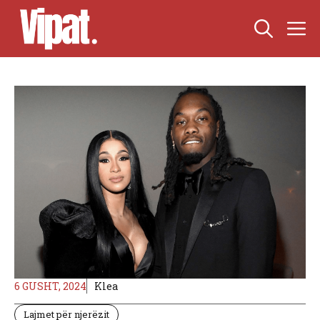
Skip
M
to
content
6 GUSHT, 2024
Klea
Lajmet për njerëzit