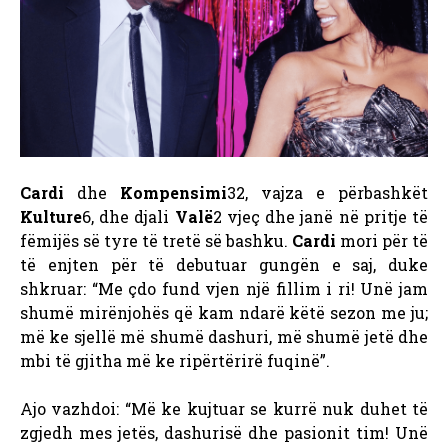
Cardi
dhe
Kompensimi
32, vajza e përbashkët
Kulture
6, dhe djali
Valë
2 vjeç dhe janë në pritje të
fëmijës së tyre të tretë së bashku.
Cardi
mori për të
të enjten për të debutuar gungën e saj, duke
shkruar: “Me çdo fund vjen një fillim i ri! Unë jam
shumë mirënjohës që kam ndarë këtë sezon me ju;
më ke sjellë më shumë dashuri, më shumë jetë dhe
mbi të gjitha më ke ripërtërirë fuqinë”.
Ajo vazhdoi: “Më ke kujtuar se kurrë nuk duhet të
zgjedh mes jetës, dashurisë dhe pasionit tim! Unë