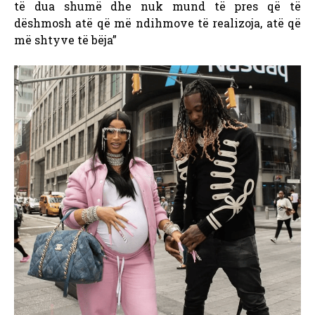
të dua shumë dhe nuk mund të pres që të
dëshmosh atë që më ndihmove të realizoja, atë që
më shtyve të bëja”