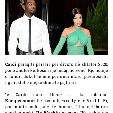
Cardi
paraqiti përsëri për divorc në shtator 2020,
por e anuloi kërkesën një muaj më vonë. Kjo ndarje
e fundit duket të jetë përfundimtare, pavarësisht
nga rastet e mëparshme të pajtimit.
“
e Cardi
duke thënë se ka mbaruar
Kompensimi
edhe pas lidhjes së tyre të Vitit të Ri,
por miqtë nuk janë të bindur, “tha një burim
ekskluzivisht.
Us Weekly
ne janar. “Ky është një