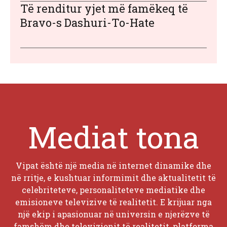
Të renditur yjet më famëkeq të
Bravo-s Dashuri-To-Hate
Mediat tona
Vipat është një media në internet dinamike dhe
në rritje, e kushtuar informimit dhe aktualitetit të
celebriteteve, personaliteteve mediatike dhe
emisioneve televizive të realitetit. E krijuar nga
një ekip i apasionuar në universin e njerëzve të
famshëm dhe televizionit të realitetit, platforma