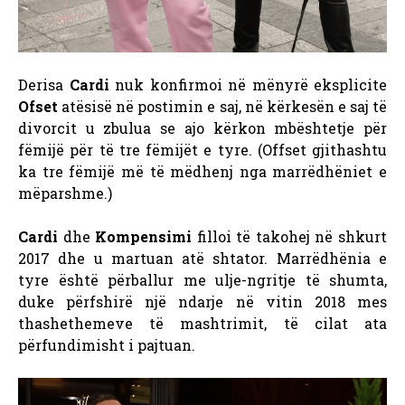
Derisa
Cardi
nuk konfirmoi në mënyrë eksplicite
Ofset
atësisë në postimin e saj, në kërkesën e saj të
divorcit u zbulua se ajo kërkon mbështetje për
fëmijë për të tre fëmijët e tyre. (Offset gjithashtu
ka tre fëmijë më të mëdhenj nga marrëdhëniet e
mëparshme.)
Cardi
dhe
Kompensimi
filloi të takohej në shkurt
2017 dhe u martuan atë shtator. Marrëdhënia e
tyre është përballur me ulje-ngritje të shumta,
duke përfshirë një ndarje në vitin 2018 mes
thashethemeve të mashtrimit, të cilat ata
përfundimisht i pajtuan.