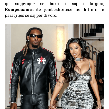
që sugjerojnë se burri i saj i larguar,
Kompensimi
ishte jombështetëse në fillimin e
paraqitjes së saj për divorc.