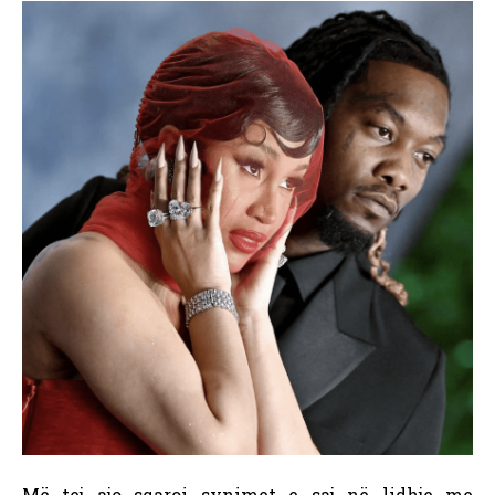
Më tej ajo sqaroi synimet e saj në lidhje me