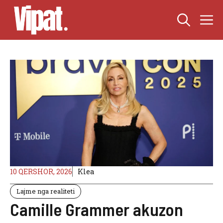
Skip
M
to
content
10 QERSHOR, 2026
Klea
Lajme nga realiteti
Camille Grammer akuzon