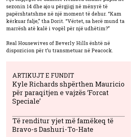
sezonin 14 dhe ajo u përgjigj në mënyrë të
papërshtatshme në një moment të dehur. “Kam
kërkuar falje,” tha Dorit. “Vërtet, sa herë mund ta
marrësh atë kalë i vogël për një udhëtim?”
Real Housewives of Beverly Hills është në
dispozicion për t’u transmetuar në Peacock.
ARTIKUJT E FUNDIT
Kyle Richards shpërthen Mauricio
për paraqitjen e vajzës ‘Forcat
Speciale’
Të renditur yjet më famëkeq të
Bravo-s Dashuri-To-Hate