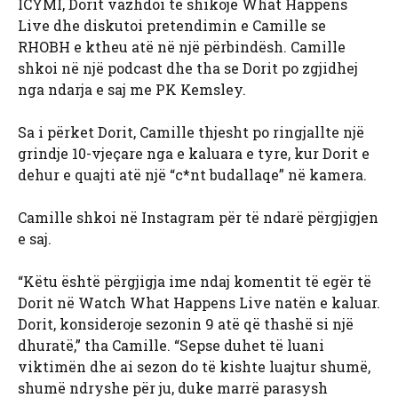
ICYMI, Dorit vazhdoi të shikojë What Happens
Live dhe diskutoi pretendimin e Camille se
RHOBH e ktheu atë në një përbindësh. Camille
shkoi në një podcast dhe tha se Dorit po zgjidhej
nga ndarja e saj me PK Kemsley.
Sa i përket Dorit, Camille thjesht po ringjallte një
grindje 10-vjeçare nga e kaluara e tyre, kur Dorit e
dehur e quajti atë një “c*nt budallaqe” në kamera.
Camille shkoi në Instagram për të ndarë përgjigjen
e saj.
“Këtu është përgjigja ime ndaj komentit të egër të
Dorit në Watch What Happens Live natën e kaluar.
Dorit, konsideroje sezonin 9 atë që thashë si një
dhuratë,” tha Camille. “Sepse duhet të luani
viktimën dhe ai sezon do të kishte luajtur shumë,
shumë ndryshe për ju, duke marrë parasysh