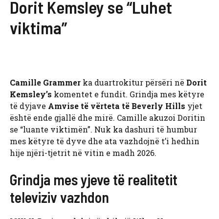
Dorit Kemsley se “Luhet
viktima”
Camille Grammer
ka duartrokitur përsëri në
Dorit
Kemsley’s
komentet e fundit. Grindja mes këtyre
të dyjave
Amvise të vërteta të Beverly Hills
yjet
është ende gjallë dhe mirë. Camille akuzoi Doritin
se “luante viktimën”. Nuk ka dashuri të humbur
mes këtyre të dyve dhe ata vazhdojnë t’i hedhin
hije njëri-tjetrit në vitin e madh 2026.
Grindja mes yjeve të realitetit
televiziv vazhdon