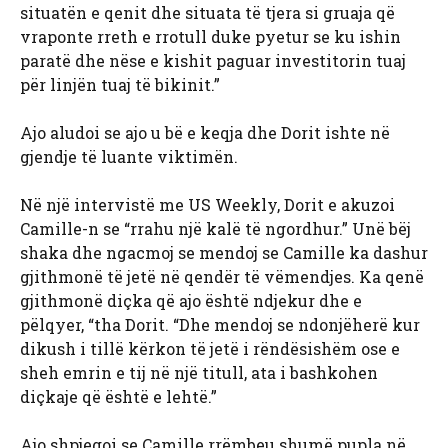
situatën e qenit dhe situata të tjera si gruaja që
vraponte rreth e rrotull duke pyetur se ku ishin
paratë dhe nëse e kishit paguar investitorin tuaj
për linjën tuaj të bikinit.”
Ajo aludoi se ajo u bë e keqja dhe Dorit ishte në
gjendje të luante viktimën.
Në një intervistë me US Weekly, Dorit e akuzoi
Camille-n se “rrahu një kalë të ngordhur.” Unë bëj
shaka dhe ngacmoj se mendoj se Camille ka dashur
gjithmonë të jetë në qendër të vëmendjes. Ka qenë
gjithmonë diçka që ajo është ndjekur dhe e
pëlqyer, “tha Dorit. “Dhe mendoj se ndonjëherë kur
dikush i tillë kërkon të jetë i rëndësishëm ose e
sheh emrin e tij në një titull, ata i bashkohen
diçkaje që është e lehtë.”
Ajo shpjegoi se Camille rrëmbeu shumë pupla në