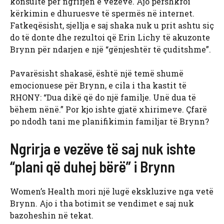
konsultë për ngrirjen e vezëve. Ajo përshkroi
kërkimin e dhuruesve të spermës në internet.
Fatkeqësisht, sjellja e saj shaka nuk u prit ashtu siç
do të donte dhe rezultoi që Erin Lichy të akuzonte
Brynn për ndarjen e një “gënjeshtër të çuditshme”.
Pavarësisht shakasë, është një temë shumë
emocionuese për Brynn, e cila i tha kastit të
RHONY: “Dua dikë që do një familje. Unë dua të
bëhem nënë.” Por kjo ishte gjatë xhirimeve. Çfarë
po ndodh tani me planifikimin familjar të Brynn?
Ngrirja e vezëve të saj nuk ishte
“plani që duhej bërë” i Brynn
Women’s Health mori një lugë ekskluzive nga vetë
Brynn. Ajo i tha botimit se vendimet e saj nuk
bazoheshin në tekat.