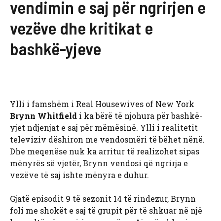
vendimin e saj për ngrirjen e
vezëve dhe kritikat e
bashkë-yjeve
Ylli i famshëm i Real Housewives of New York
Brynn Whitfield
i ka bërë të njohura për bashkë-
yjet ndjenjat e saj për mëmësinë. Ylli i realitetit
televiziv dëshiron me vendosmëri të bëhet nënë.
Dhe meqenëse nuk ka arritur të realizohet sipas
mënyrës së vjetër, Brynn vendosi që ngrirja e
vezëve të saj ishte mënyra e duhur.
Gjatë episodit 9 të sezonit 14 të rindezur, Brynn
foli me shokët e saj të grupit për të shkuar në një