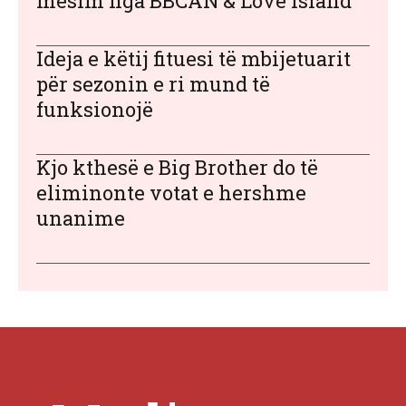
mësim nga BBCAN & Love Island
Ideja e këtij fituesi të mbijetuarit
për sezonin e ri mund të
funksionojë
Kjo kthesë e Big Brother do të
eliminonte votat e hershme
unanime