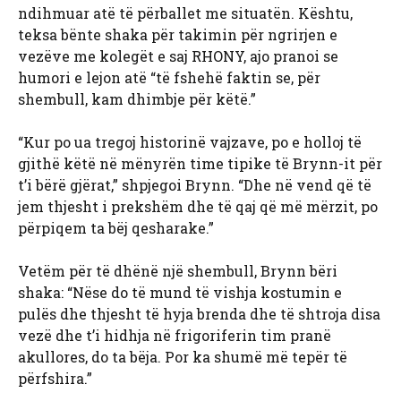
ndihmuar atë të përballet me situatën. Kështu,
teksa bënte shaka për takimin për ngrirjen e
vezëve me kolegët e saj RHONY, ajo pranoi se
humori e lejon atë “të fshehë faktin se, për
shembull, kam dhimbje për këtë.”
“Kur po ua tregoj historinë vajzave, po e holloj të
gjithë këtë në mënyrën time tipike të Brynn-it për
t’i bërë gjërat,” shpjegoi Brynn. “Dhe në vend që të
jem thjesht i prekshëm dhe të qaj që më mërzit, po
përpiqem ta bëj qesharake.”
Vetëm për të dhënë një shembull, Brynn bëri
shaka: “Nëse do të mund të vishja kostumin e
pulës dhe thjesht të hyja brenda dhe të shtroja disa
vezë dhe t’i hidhja në frigoriferin tim pranë
akullores, do ta bëja. Por ka shumë më tepër të
përfshira.”