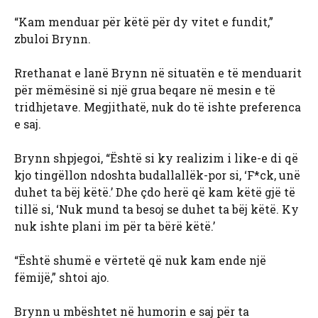
“Kam menduar për këtë për dy vitet e fundit,”
zbuloi Brynn.
Rrethanat e lanë Brynn në situatën e të menduarit
për mëmësinë si një grua beqare në mesin e të
tridhjetave. Megjithatë, nuk do të ishte preferenca
e saj.
Brynn shpjegoi, “Është si ky realizim i like-e di që
kjo tingëllon ndoshta budallallëk-por si, ‘F*ck, unë
duhet ta bëj këtë.’ Dhe çdo herë që kam këtë gjë të
tillë si, ‘Nuk mund ta besoj se duhet ta bëj këtë. Ky
nuk ishte plani im për ta bërë këtë.’
“Është shumë e vërtetë që nuk kam ende një
fëmijë,” shtoi ajo.
Brynn u mbështet në humorin e saj për ta