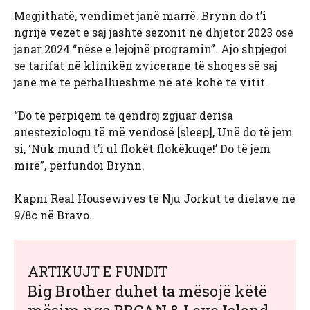
Megjithatë, vendimet janë marrë. Brynn do t’i
ngrijë vezët e saj jashtë sezonit në dhjetor 2023 ose
janar 2024 “nëse e lejojnë programin”. Ajo shpjegoi
se tarifat në klinikën zvicerane të shoqes së saj
janë më të përballueshme në atë kohë të vitit.
“Do të përpiqem të qëndroj zgjuar derisa
anesteziologu të më vendosë [sleep], Unë do të jem
si, ‘Nuk mund t’i ul flokët flokëkuqe!’ Do të jem
mirë”, përfundoi Brynn.
Kapni Real Housewives të Nju Jorkut të dielave në
9/8c në Bravo.
ARTIKUJT E FUNDIT
Big Brother duhet ta mësojë këtë