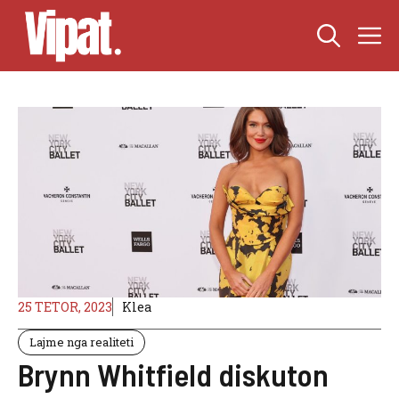
Skip
M
to
content
25 TETOR, 2023
Klea
Lajme nga realiteti
Brynn Whitfield diskuton