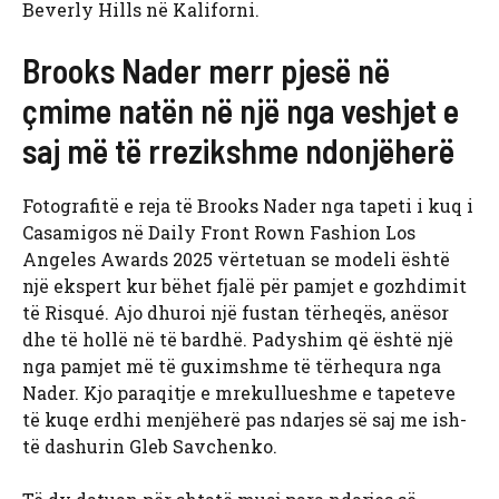
Beverly Hills në Kaliforni.
Brooks Nader merr pjesë në
çmime natën në një nga veshjet e
saj më të rrezikshme ndonjëherë
Fotografitë e reja të Brooks Nader nga tapeti i kuq i
Casamigos në Daily Front Rown Fashion Los
Angeles Awards 2025 vërtetuan se modeli është
një ekspert kur bëhet fjalë për pamjet e gozhdimit
të Risqué. Ajo dhuroi një fustan tërheqës, anësor
dhe të hollë në të bardhë. Padyshim që është një
nga pamjet më të guximshme të tërhequra nga
Nader. Kjo paraqitje e mrekullueshme e tapeteve
të kuqe erdhi menjëherë pas ndarjes së saj me ish-
të dashurin Gleb Savchenko.