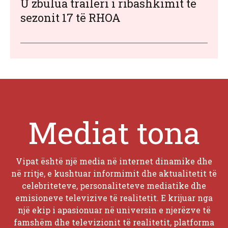
U zbulua traileri i ribashkimit të
sezonit 17 të RHOA
Mediat tona
Vipat është një media në internet dinamike dhe
në rritje, e kushtuar informimit dhe aktualitetit të
celebriteteve, personaliteteve mediatike dhe
emisioneve televizive të realitetit. E krijuar nga
një ekip i apasionuar në universin e njerëzve të
famshëm dhe televizionit të realitetit, platforma