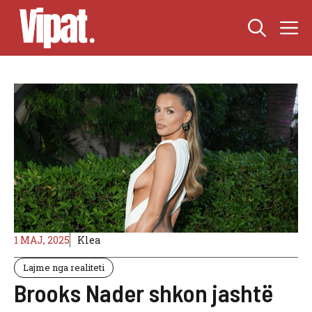
Skip
M
to
content
1 MAJ, 2025
Klea
Lajme nga realiteti
Brooks Nader shkon jashtë