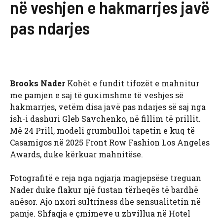
në veshjen e hakmarrjes javë
pas ndarjes
Brooks Nader
Kohët e fundit tifozët e mahnitur
me pamjen e saj të guximshme të veshjes së
hakmarrjes, vetëm disa javë pas ndarjes së saj nga
ish-i dashuri Gleb Savchenko, në fillim të prillit.
Më 24 Prill, modeli grumbulloi tapetin e kuq të
Casamigos në 2025 Front Row Fashion Los Angeles
Awards, duke kërkuar mahnitëse.
Fotografitë e reja nga ngjarja magjepsëse treguan
Nader duke flakur një fustan tërheqës të bardhë
anësor. Ajo nxori sultriness dhe sensualitetin në
pamje. Shfaqja e çmimeve u zhvillua në Hotel