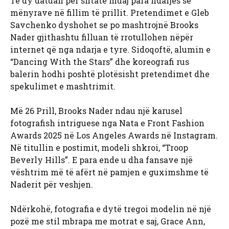
Të dy datuan për shtatë muaj para ndarjes së
mënyrave në fillim të prillit. Pretendimet e Gleb
Savchenko dyshohet se po mashtrojnë Brooks
Nader gjithashtu filluan të rrotullohen nëpër
internet që nga ndarja e tyre. Sidoqoftë, alumin e
“Dancing With the Stars” dhe koreografi rus
balerin hodhi poshtë plotësisht pretendimet dhe
spekulimet e mashtrimit.
Më 26 Prill, Brooks Nader ndau një karusel
fotografish intriguese nga Nata e Front Fashion
Awards 2025 në Los Angeles Awards në Instagram.
Në titullin e postimit, modeli shkroi, “Troop
Beverly Hills”. E para ende u dha fansave një
vështrim më të afërt në pamjen e guximshme të
Naderit për veshjen.
Ndërkohë, fotografia e dytë tregoi modelin në një
pozë me stil mbrapa me motrat e saj, Grace Ann,