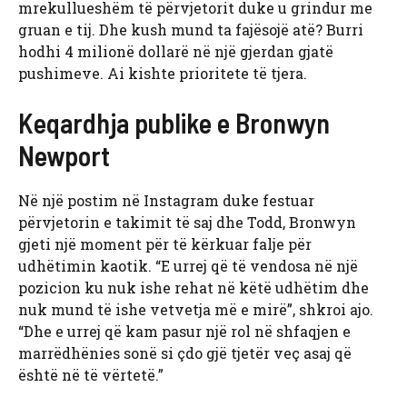
mrekullueshëm të përvjetorit duke u grindur me
gruan e tij. Dhe kush mund ta fajësojë atë? Burri
hodhi 4 milionë dollarë në një gjerdan gjatë
pushimeve. Ai kishte prioritete të tjera.
Keqardhja publike e Bronwyn
Newport
Në një postim në Instagram duke festuar
përvjetorin e takimit të saj dhe Todd, Bronwyn
gjeti një moment për të kërkuar falje për
udhëtimin kaotik. “E urrej që të vendosa në një
pozicion ku nuk ishe rehat në këtë udhëtim dhe
nuk mund të ishe vetvetja më e mirë”, shkroi ajo.
“Dhe e urrej që kam pasur një rol në shfaqjen e
marrëdhënies sonë si çdo gjë tjetër veç asaj që
është në të vërtetë.”