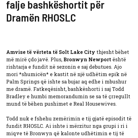
falje bashkëshortit për
Dramën RHOSLC
Amvise të vërteta të Solt Lake City
thjesht bëhet
më mirë çdo javë. Plus,
Bronwyn Newport
është
rishtarja e fundit në sezonin e saj debutues. Ajo
mori *shumicën* e kastit në një udhëtim epik në
Palm Springs që ishte sa bujar aq edhe i mbushur
me dramë. Fatkeqësisht, bashkëshorti i saj Todd
Bradley e humbi memorandumin se sa të çrregullt
mund të bëhen pushimet e Real Housewives.
Todd nuk e fshehu zemërimin e tij gjatë episodit të
fundit RHOSLC. Ai ishte i mërzitur nga grupi i ri i
miqve të Bronwyn që kalonte udhëtimin e tij të