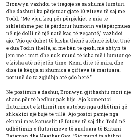
Bronwyn vazhdoi të tregojë se sa shumë lumturi
dhe dashuri ka përjetuar gjatë 10 viteve të saj me
Todd. “Më vjen keq për përpjekjet e mia të
sikletshme për të përdorur humorin vetëpërçmues
në një dolli në një natë kaq të veçantë,” vazhdoi
ajo. “Ajo që duhet të kisha thënë atëherë ishte: Unë
e dua Todin thellë, ai më bën të qesh, më shtyn të
jem më i miri dhe nuk mund të isha më i lumtur që
e kisha atë në jetën time. Kemi ditë të mira, dhe
disa të këqija si shumica e çifteve të martuara…
por unë do ta zgjidhja atë çdo herë.”
Në postimin e dashur, Bronwyn gjithashtu mori një
shans për të hedhur pak hije. Ajo komentoi
fluturimet e kthimit me autobus nga udhëtimi që
shkaktoi një bujë të tillë. Ajo postoi pamje nga
ekrani mes karuselit të fotove të saj dhe Todd në
udhëtimin e fluturimeve të anuluara të Britani
Bateman dhe Heather Gay. “Siç mund ta shihni,