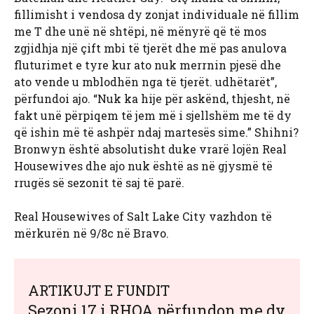
fillimisht i vendosa dy zonjat individuale në fillim
me T dhe unë në shtëpi, në mënyrë që të mos
zgjidhja një çift mbi të tjerët dhe më pas anulova
fluturimet e tyre kur ato nuk merrnin pjesë dhe
ato vende u mblodhën nga të tjerët. udhëtarët”,
përfundoi ajo. “Nuk ka hije për askënd, thjesht, në
fakt unë përpiqem të jem më i sjellshëm me të dy
që ishin më të ashpër ndaj martesës sime.” Shihni?
Bronwyn është absolutisht duke vrarë lojën Real
Housewives dhe ajo nuk është as në gjysmë të
rrugës së sezonit të saj të parë.
Real Housewives of Salt Lake City vazhdon të
mërkurën në 9/8c në Bravo.
ARTIKUJT E FUNDIT
Sezoni 17 i RHOA përfundon me dy