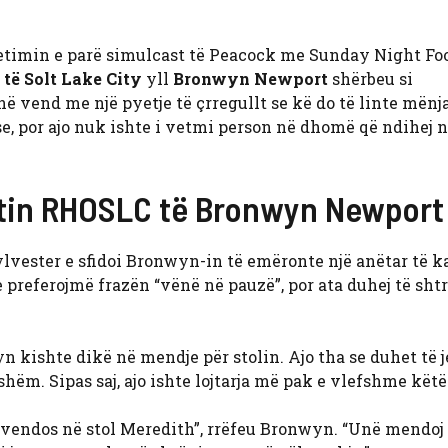
metimin e parë simulcast të Peacock me Sunday Night Foo
 të Solt Lake City
yll
Bronwyn Newport
shërbeu si
 në vend me një pyetje të çrregullt se kë do të linte mënj
se, por ajo nuk ishte i vetmi person në dhomë që ndihej n
stin RHOSLC të Bronwyn Newport
lvester e sfidoi Bronwyn-in të emëronte një anëtar të ka
ne preferojmë frazën “vënë në pauzë”, por ata duhej të sh
n kishte dikë në mendje për stolin. Ajo tha se duhet të j
hëm. Sipas saj, ajo ishte lojtarja më pak e vlefshme këtë 
vendos në stol Meredith”, rrëfeu Bronwyn. “Unë mendoj 