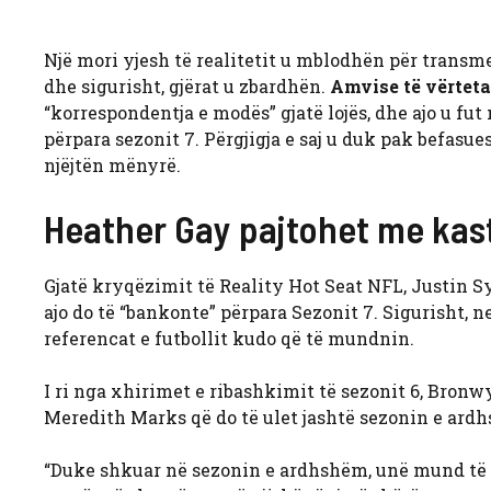
Një mori yjesh të realitetit u mblodhën për trans
dhe sigurisht, gjërat u zbardhën.
Amvise të vërteta
“korrespondentja e modës” gjatë lojës, dhe ajo u fut
përpara sezonit 7. Përgjigja e saj u duk pak befasue
njëjtën mënyrë.
Heather Gay pajtohet me ka
Gjatë kryqëzimit të Reality Hot Seat NFL, Justin Sy
ajo do të “bankonte” përpara Sezonit 7. Sigurisht, 
referencat e futbollit kudo që të mundnin.
I ri nga xhirimet e ribashkimit të sezonit 6, Bronwy
Meredith Marks që do të ulet jashtë sezonin e ardhs
“Duke shkuar në sezonin e ardhshëm, unë mund të 