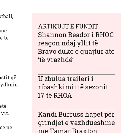
tball,
ARTIKUJT E FUNDIT
anë
Shannon Beador i RHOC
ë të
reagon ndaj yllit të
Bravo duke e quajtur atë
‘të vrazhdë’
stit që
U zbulua traileri i
trydhnin
ribashkimit të sezonit
17 të RHOA
etë
vit.
Kandi Burruss hapet për
grindjet e vazhdueshme
se ne
me Tamar Braxton