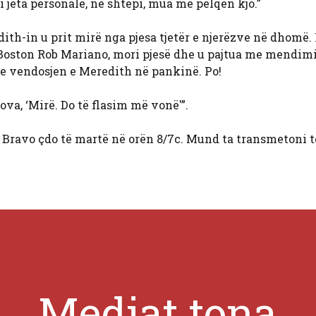
i jeta personale, në shtëpi, mua më pëlqen kjo.”
dith-in u prit mirë nga pjesa tjetër e njerëzve në dhomë.
 Boston Rob Mariano, mori pjesë dhe u pajtua me mendim
me vendosjen e Meredith në pankinë. Po!
va, ‘Mirë. Do të flasim më vonë'”.
Bravo çdo të martë në orën 8/7c. Mund ta transmetoni t
Mediat tona