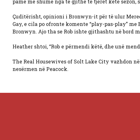
pamë më shumë nga të gjithë të tjerët këtë sezon, s
Çuditërisht, opinioni i Bronwyn-it për të ulur Mere
Gay, e cila po ofronte komente “play-pas-play” me
Bronwyn. Ajo tha se Rob ishte gjithashtu në bord 
Heather shtoi, “Rob e përmendi këtë, dhe unë mendo
The Real Housewives of Solt Lake City vazhdon në 
nesërmen në Peacock.