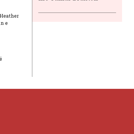
 Heather
in e
ë