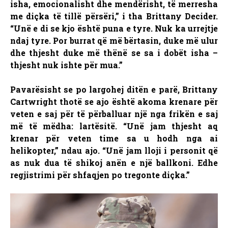
isha, emocionalisht dhe mendërisht, të merresha
me diçka të tillë përsëri,” i tha Brittany Decider.
“Unë e di se kjo është puna e tyre. Nuk ka urrejtje
ndaj tyre. Por burrat që më bërtasin, duke më ulur
dhe thjesht duke më thënë se sa i dobët isha –
thjesht nuk ishte për mua.”
Pavarësisht se po largohej ditën e parë, Brittany
Cartwright thotë se ajo është akoma krenare për
veten e saj për të përballuar një nga frikën e saj
më të mëdha: lartësitë. “Unë jam thjesht aq
krenar për veten time sa u hodh nga ai
helikopter,” ndau ajo. “Unë jam lloji i personit që
as nuk dua të shikoj anën e një ballkoni. Edhe
regjistrimi për shfaqjen po tregonte diçka.”