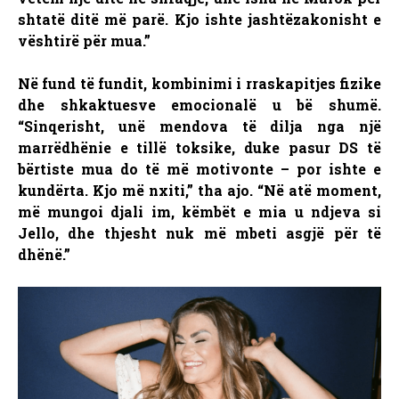
shtatë ditë më parë. Kjo ishte jashtëzakonisht e
vështirë për mua.”
Në fund të fundit, kombinimi i rraskapitjes fizike
dhe shkaktuesve emocionalë u bë shumë.
“Sinqerisht, unë mendova të dilja nga një
marrëdhënie e tillë toksike, duke pasur DS të
bërtiste mua do të më motivonte – por ishte e
kundërta. Kjo më nxiti,” tha ajo. “Në atë moment,
më mungoi djali im, këmbët e mia u ndjeva si
Jello, dhe thjesht nuk më mbeti asgjë për të
dhënë.”