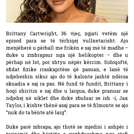
Brittany Cartwright, 36 vjeç, zgjati vetëm një
episod para se të tërhiqej vullnetarisht. Ajo
menjëherë u përball me frikën e saj më të madhe –
duke u zmbrapsur nga një helikopter – dhe u
përhap në lot, por shtyu nëpër kërcim. Sidoqoftë,
sfidat fizike rraskapitëse që pasuan, e lanë të
ndjeheshin sikur ajo do të kalonte jashtë ndërsa
skuadra e saj ra pas.
Në fund të fundit, Brittany i
hoqi shiritin e saj dhe u largua, duke pranuar se
ndjehej në siklet dhe duke zbuluar se ish -i, Jax
Taylor, i kishte thënë asaj para se të filmonte se ajo
“nuk do ta bënte atë larg”.
Duke parë mbrapa, ajo thotë se mjedisi i ashpër i
trajnimit dhe bërtitja e vazhdueshme nga stafi