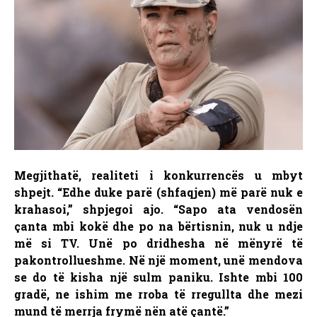
Megjithatë, realiteti i konkurrencës u mbyt
shpejt. “Edhe duke parë (shfaqjen) më parë nuk e
krahasoi,” shpjegoi ajo. “Sapo ata vendosën
çanta mbi kokë dhe po na bërtisnin, nuk u ndje
më si TV. Unë po dridhesha në mënyrë të
pakontrollueshme. Në një moment, unë mendova
se do të kisha një sulm paniku. Ishte mbi 100
gradë, ne ishim me rroba të rregullta dhe mezi
mund të merrja frymë nën atë çantë.”