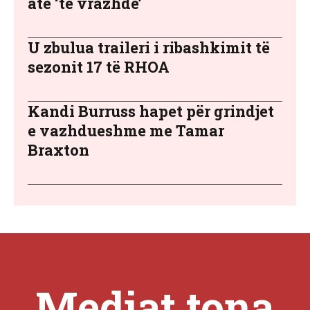
atë ‘të vrazhdë’
U zbulua traileri i ribashkimit të
sezonit 17 të RHOA
Kandi Burruss hapet për grindjet
e vazhdueshme me Tamar
Braxton
Mediat tona