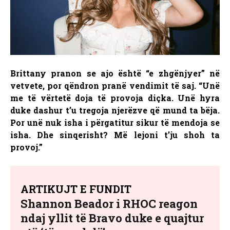
Brittany pranon se ajo është “e zhgënjyer” në
vetvete, por qëndron pranë vendimit të saj. “Unë
me të vërtetë doja të provoja diçka. Unë hyra
duke dashur t’u tregoja njerëzve që mund ta bëja.
Por unë nuk isha i përgatitur sikur të mendoja se
isha. Dhe sinqerisht? Më lejoni t’ju shoh ta
provoj.”
ARTIKUJT E FUNDIT
Shannon Beador i RHOC reagon
ndaj yllit të Bravo duke e quajtur