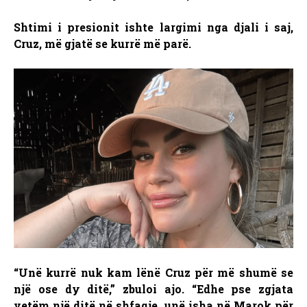
Shtimi i presionit ishte largimi nga djali i saj,
Cruz, më gjatë se kurrë më parë.
“Unë kurrë nuk kam lënë Cruz për më shumë se
një ose dy ditë,” zbuloi ajo. “Edhe pse zgjata
vetëm një ditë në shfaqje, unë isha në Marok për