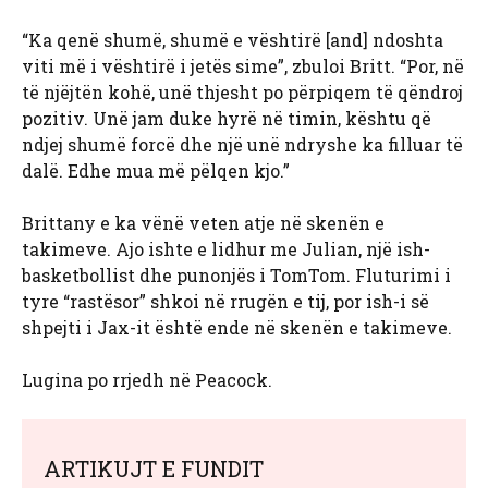
“Ka qenë shumë, shumë e vështirë [and] ndoshta
viti më i vështirë i jetës sime”, zbuloi Britt. “Por, në
të njëjtën kohë, unë thjesht po përpiqem të qëndroj
pozitiv. Unë jam duke hyrë në timin, kështu që
ndjej shumë forcë dhe një unë ndryshe ka filluar të
dalë. Edhe mua më pëlqen kjo.”
Brittany e ka vënë veten atje në skenën e
takimeve. Ajo ishte e lidhur me Julian, një ish-
basketbollist dhe punonjës i TomTom. Fluturimi i
tyre “rastësor” shkoi në rrugën e tij, por ish-i së
shpejti i Jax-it është ende në skenën e takimeve.
Lugina po rrjedh në Peacock.
ARTIKUJT E FUNDIT