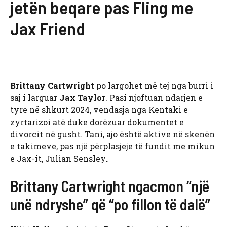
jetën beqare pas Fling me
Jax Friend
Brittany Cartwright
po largohet më tej nga burri i
saj i larguar
Jax Taylor
. Pasi njoftuan ndarjen e
tyre në shkurt 2024, vendasja nga Kentaki e
zyrtarizoi atë duke dorëzuar dokumentet e
divorcit në gusht. Tani, ajo është aktive në skenën
e takimeve, pas një përplasjeje të fundit me mikun
e Jax-it, Julian Sensley
.
Brittany Cartwright ngacmon “një
unë ndryshe” që “po fillon të dalë”