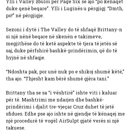
Ylli i Valley zbuloi për Page Six se ajo “po kënaqet
duke qenë beqare”. Ylli i Luginës u përgjigj: “Dmth,
po!” në përgjigje.
Sezoni i dytë i The Valley do të shfaqë Brittany-n
si një nënë beqare në skenën e takimeve,
megjithëse do të ketë aspekte të tjera të jetës së
saj, duke përfshirë bashkë-prindërimin, që do të
hyjnë në shfaqje.
“Ndoshta pak, por unë nuk po e shikoj shumë këtë,”
tha ajo. “Thjesht kam bërë shumë gjëra tani.”
Brittany tha se sa “i vështirë” ishte viti i kaluar
për të. Mashtrimi me ndarjen dhe bashkë-
prindërimi i djalit tre-vjeçar Cruz duhet të jetë
sfidues. Edhe pse ajo ishte në gjendje të kënaqej me
një procedurë të vogël AirSulpt gjatë verës si një
takuese.