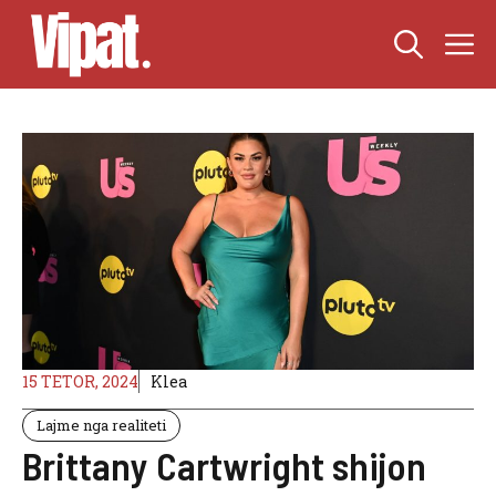
Skip
M
to
content
15 TETOR, 2024
Klea
Lajme nga realiteti
Brittany Cartwright shijon