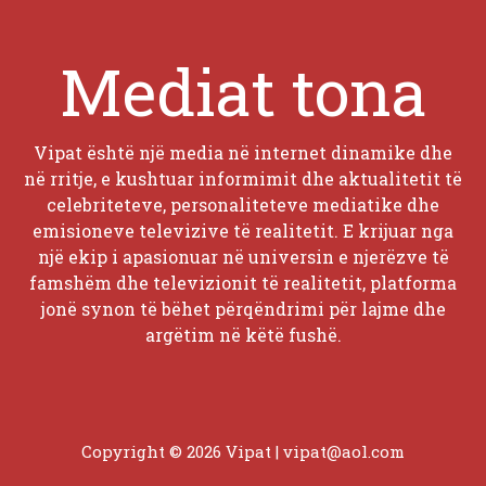
Mediat tona
Vipat është një media në internet dinamike dhe
në rritje, e kushtuar informimit dhe aktualitetit të
celebriteteve, personaliteteve mediatike dhe
emisioneve televizive të realitetit. E krijuar nga
një ekip i apasionuar në universin e njerëzve të
famshëm dhe televizionit të realitetit, platforma
jonë synon të bëhet përqëndrimi për lajme dhe
argëtim në këtë fushë.
Copyright © 2026 Vipat |
vipat@aol.com