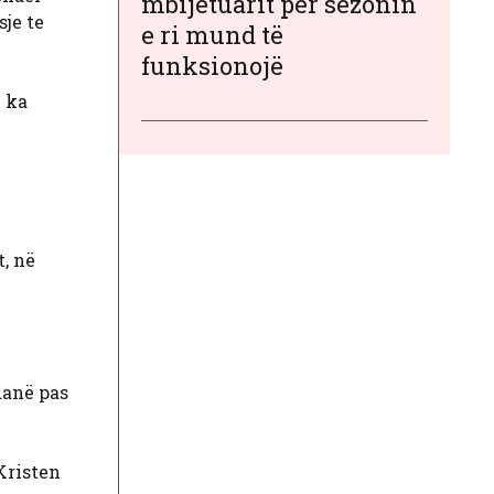
mbijetuarit për sezonin
sje te
e ri mund të
funksionojë
ë ka
, në
danë pas
Kristen