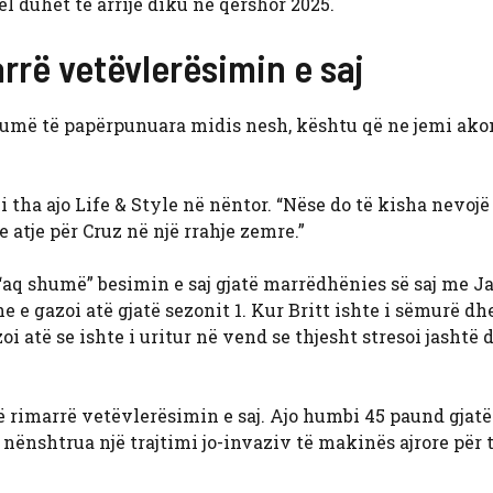
ël duhet të arrijë diku në qershor 2025.
rrë vetëvlerësimin e saj
ë shumë të papërpunuara midis nesh, kështu që ne jemi ak
 tha ajo Life & Style në nëntor. “Nëse do të kisha nevojë
e atje për Cruz në një rrahje zemre.”
aq shumë” besimin e saj gjatë marrëdhënies së saj me Ja
 gazoi atë gjatë sezonit 1. Kur Britt ishte i sëmurë dhe
oi atë se ishte i uritur në vend se thjesht stresoi jashtë 
ë rimarrë vetëvlerësimin e saj. Ajo humbi 45 paund gjatë
u nënshtrua një trajtimi jo-invaziv të makinës ajrore për 