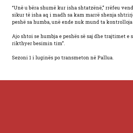
“Unë u bëra shumë kur isha shtatzënë,” rrëfeu ven
sikur të isha aq i madh sa kam marrë shenja shtrir
peshë sa humba, unë ende nuk mund ta kontrolloja a
Ajo shtoi se humbja e peshës së saj dhe trajtimet e 
rikthyer besimin tim”.
Sezoni 1 i luginës po transmeton në Pallua.