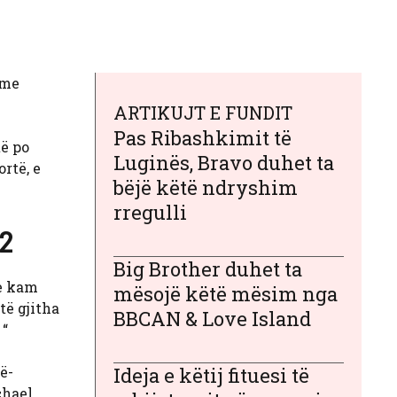
 me
ARTIKUJT E FUNDIT
Pas Ribashkimit të
të po
Luginës, Bravo duhet ta
ortë, e
bëjë këtë ndryshim
rregulli
 2
Big Brother duhet ta
se kam
mësojë këtë mësim nga
të gjitha
BBCAN & Love Island
 “
ë-
Ideja e këtij fituesi të
chael