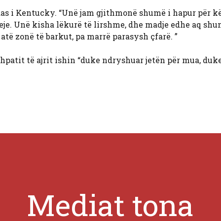
das i Kentucky. “Unë jam gjithmonë shumë i hapur për kë
jeje. Unë kisha lëkurë të lirshme, dhe madje edhe aq sh
të zonë të barkut, pa marrë parasysh çfarë. ”
shpatit të ajrit ishin “duke ndryshuar jetën për mua, duk
Mediat tona