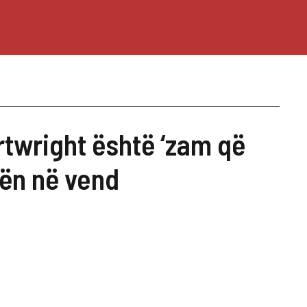
rtwright është ‘zam që
nën në vend