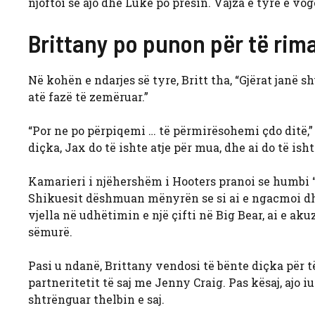
njoftoi se ajo dhe Luke po presin. Vajza e tyre e vog
Brittany po punon për të rima
Në kohën e ndarjes së tyre, Britt tha, “Gjërat jan
atë fazë të zemëruar.”
“Por ne po përpiqemi … të përmirësohemi çdo ditë,” i
diçka, Jax do të ishte atje për mua, dhe ai do të isht
Kamarieri i njëhershëm i Hooters pranoi se humbi “
Shikuesit dëshmuan mënyrën se si ai e ngacmoi dhe e
vjella në udhëtimin e një çifti në Big Bear, ai e akuz
sëmurë.
Pasi u ndanë, Brittany vendosi të bënte diçka për t
partneritetit të saj me Jenny Craig. Pas kësaj, ajo i
shtrënguar thelbin e saj.