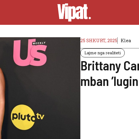
25 SHKURT, 2025
Klea
Lajme nga realiteti
Brittany Ca
mban ’lugi