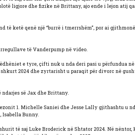
të ligjore dhe fizike në Brittany, ajo ende i lejon atij qa
und të ketë qenë një “burrë i tmerrshëm”, por ai gjithmon
n e rregullave të Vanderpump në video.
dhëniet e tyre, çifti nuk u nda deri pasi u përfundua në
hkurt 2024 dhe zyrtarisht u paraqit për divorc në gusht
të ndarjes së Jax dhe Brittany.
sezonit 1. Michelle Saniei dhe Jesse Lally gjithashtu u n
, Isabella Bunny.
hurit të saj Luke Broderick në Shtator 2024. Në nëntor, 