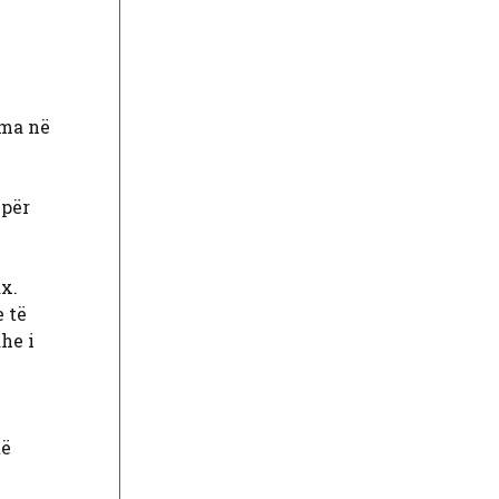
oma në
 për
x.
 të
dhe i
të