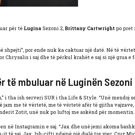
uar për të
Lugina
Sezoni 2,
Brittany Cartwright
po pret
së shpejti”, por ende nuk ka caktuar një datë. Në të vërte
Chrysalis i saj dhe të përkul krahët e saj si një grua e f
ër të mbuluar në Luginën Sezoni
,” i tha ish serveri SUR i tha Life & Style. “Unë mendoj 
ë jam me të vërtetë, me të vërtetë afër të gjitha vajzave, 
nderit Zotit, unë nuk po luftoj me askënd për momentin.
jen në Instagramin e saj. “Jax dhe unë jemi akoma bashk
-it të saj, Jax. Ish-çifti ndajnë një djalë tre vjeç, Cruz Mi