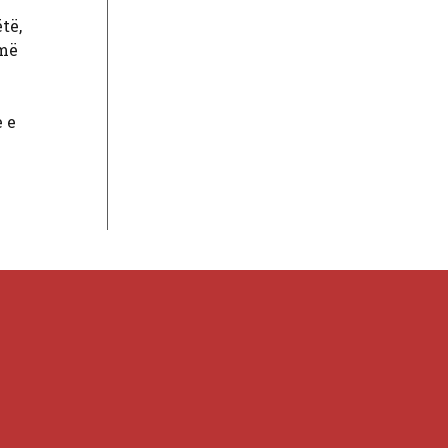
të,
umë
e e