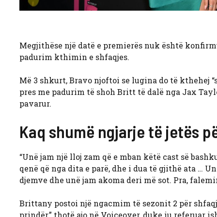
Megjithëse një datë e premierës nuk është konfirm
padurim kthimin e shfaqjes.
Më 3 shkurt, Bravo njoftoi se lugina do të kthehej “
pres me padurim të shoh Britt të dalë nga Jax Taylor 
pavarur.
Kaq shumë ngjarje të jetës p
“Unë jam një lloj zam që e mban këtë cast së bashku
qenë që nga dita e parë, dhe i dua të gjithë ata … Un
djemve dhe unë jam akoma deri më sot. Pra, falemi
Brittany postoi një ngacmim të sezonit 2 për shfaq
prindër,” thotë ajo në Voiceover, duke iu referuar ish