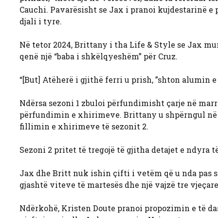
Cauchi. Pavarësisht se Jax i pranoi kujdestarinë e plo
djali i tyre.
Në tetor 2024, Brittany i tha Life & Style se Jax m
qenë një “baba i shkëlqyeshëm” për Cruz.
“[But] Atëherë i gjithë ferri u prish, ”shton alumi
Ndërsa sezoni 1 zbuloi përfundimisht çarje në marrë
përfundimin e xhirimeve. Brittany u shpërngul në s
fillimin e xhirimeve të sezonit 2.
Sezoni 2 pritet të tregojë të gjitha detajet e ndyra 
Jax dhe Britt nuk ishin çifti i vetëm që u nda pas 
gjashtë viteve të martesës dhe një vajzë tre vjeçare
Ndërkohë, Kristen Doute pranoi propozimin e të das