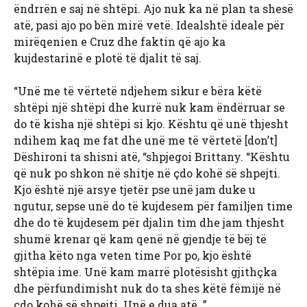
ëndrrën e saj në shtëpi. Ajo nuk ka në plan ta shesë
atë, pasi ajo po bën mirë vetë. Idealshtë ideale për
mirëqenien e Cruz dhe faktin që ajo ka
kujdestarinë e plotë të djalit të saj.
“Unë me të vërtetë ndjehem sikur e bëra këtë
shtëpi një shtëpi dhe kurrë nuk kam ëndërruar se
do të kisha një shtëpi si kjo. Kështu që unë thjesht
ndihem kaq me fat dhe unë me të vërtetë [don’t]
Dëshironi ta shisni atë, “shpjegoi Brittany. “Kështu
që nuk po shkon në shitje në çdo kohë së shpejti.
Kjo është një arsye tjetër pse unë jam duke u
ngutur, sepse unë do të kujdesem për familjen time
dhe do të kujdesem për djalin tim dhe jam thjesht
shumë krenar që kam qenë në gjendje të bëj të
gjitha këto nga veten time Por po, kjo është
shtëpia ime. Unë kam marrë plotësisht gjithçka
dhe përfundimisht nuk do ta shes këtë fëmijë në
çdo kohë së shpejti. Unë e dua atë. ”