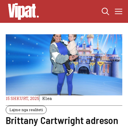
Skip
M
to
content
15 SHKURT, 2025
Klea
Lajme nga realiteti
Brittany Cartwright adreson