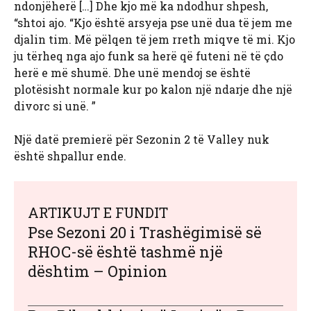
ndonjëherë […] Dhe kjo më ka ndodhur shpesh,
“shtoi ajo. “Kjo është arsyeja pse unë dua të jem me
djalin tim. Më pëlqen të jem rreth miqve të mi. Kjo
ju tërheq nga ajo funk sa herë që futeni në të çdo
herë e më shumë. Dhe unë mendoj se është
plotësisht normale kur po kalon një ndarje dhe një
divorc si unë. ”
Një datë premierë për Sezonin 2 të Valley nuk
është shpallur ende.
ARTIKUJT E FUNDIT
Pse Sezoni 20 i Trashëgimisë së
RHOC-së është tashmë një
dështim – Opinion