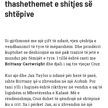
thashethemet e shitjes së
shtëpive
Si gjithmonë me një çift të ndarë, vjen çështja e
vendbanimit të tyre të mëparshëm. Dhe prindërit
kuptohet se dëshirojnë sa më pak trazirë të jetë e
mundur për fëmijët e tyre. I tillë është rasti me
Brittany Cartwright
dhe djali i saj tre vjeçar Cruz.
Kur ajo dhe Jax Taylor u ndanë për herë të parë,
ishte Brittany që u zhvendos në një Airbnb. Por
tani ylli i luginës është rikthyer në vendin e saj të
ligjshëm si Mbretëresha e Kalasë. Më e
rëndësishmja, Cruz duhet të qëndrojë në shtëpinë
ku u rrit. Sa i përket Jax, ai u zhvendos në një