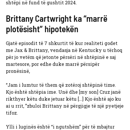
shtëpi në fund të gushtit 2024.
Brittany Cartwright ka “marrë
plotësisht” hipotekën
Gjatë episodit të 7 shkurtit të kur realiteti godet
me Jax & Brittany, vendasja në Kentucky u tërhoq
për jo vetëm që jetonte përsëri në shtëpinë e saj
martesore, por edhe duke marrë përsipër
pronësinë,
“Jam i lumtur të them që zotëroj shtëpinë time.
Kjo është shtëpia ime. Unë dhe [my son] Cruz janë
rikthyer këtu duke jetuar këtu […] Kjo është ajo ku
ai u rrit, ”zbuloi Brittany në përgjigje të një pyetjeje
tifoz.
Ylli i luginës është “i ngutshëm” për të mbajtur