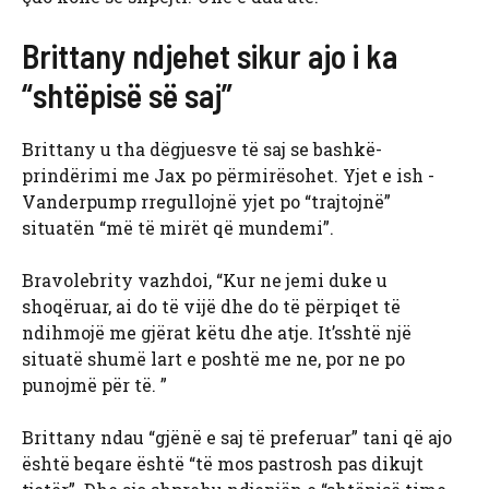
Brittany ndjehet sikur ajo i ka
“shtëpisë së saj”
Brittany u tha dëgjuesve të saj se bashkë-
prindërimi me Jax po përmirësohet. Yjet e ish -
Vanderpump rregullojnë yjet po “trajtojnë”
situatën “më të mirët që mundemi”.
Bravolebrity vazhdoi, “Kur ne jemi duke u
shoqëruar, ai do të vijë dhe do të përpiqet të
ndihmojë me gjërat këtu dhe atje. It’sshtë një
situatë shumë lart e poshtë me ne, por ne po
punojmë për të. ”
Brittany ndau “gjënë e saj të preferuar” tani që ajo
është beqare është “të mos pastrosh pas dikujt