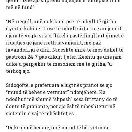
tjetër”. Dhe ajo shprehu ndjenjën e “shtëpisë time
më në fund”.
“Në rregull, unë nuk kam pse të mbyll të gjitha
dyert e kabinetit ose të mbyll sirtarin e argjendit …
gjëra të vogla si kjo, [like] i pastër[ing] lart qimet e
rruajtjes që janë rreth lavamanit, më pak
lavanderi, ju e dini. Niceshtë mirë të mos duhet të
pastrosh 24-7 pas dikujt tjetër. Kështu që unë jam
duke u përpjekur të mësohem me të gjitha, “u
tërhoq ajo.
Sidoqoftë, e preferuara e luginës pranoi se ajo
“mund të bëhet e vetmuar” ndonjëherë. Ka
ndodhur më shumë “shpesh” sesa Brittany do të
donte të pranonte, por ajo është mbështetur në
sistemin e saj të mbështetjes.
“Duke qenë beqare, unë mund të bëj vetmuar