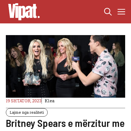
Skip
M
to
content
19 SHTATOR, 2023
Klea
Lajme nga realiteti
Britney Spears e mërzitur me