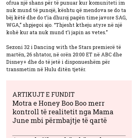
ofrua një shans për të punuar kur komuniteti im
nuk mund të punojë, kështu që mendova se do ta
bëj këtë dhe do t’ia dhuroj pagën time javore SAG,
WGA,” shpjegoi ajo. “Thjesht ktheju atyre në një
kohë kur ata nuk mund t’i japin as vetes.”
Sezoni 32 i Dancing with the Stars
premierë të
martën, 26 shtator, në orën 20:00 ET në ABC dhe
Disney+ dhe do të jetë i disponueshëm për
transmetim në Hulu ditën tjetër.
ARTIKUJT E FUNDIT
Motra e Honey Boo Boo merr
kontroll të realitetit nga Mama
June mbi përmbajtje të qartë