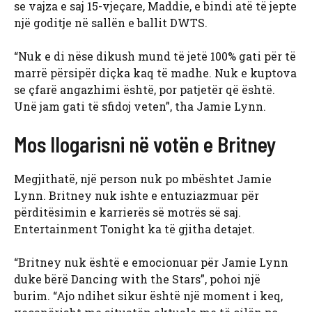
se vajza e saj 15-vjeçare, Maddie, e bindi atë të jepte
një goditje në sallën e ballit DWTS.
“Nuk e di nëse dikush mund të jetë 100% gati për të
marrë përsipër diçka kaq të madhe. Nuk e kuptova
se çfarë angazhimi është, por patjetër që është.
Unë jam gati të sfidoj veten”, tha Jamie Lynn.
Mos llogarisni në votën e Britney
Megjithatë, një person nuk po mbështet Jamie
Lynn. Britney nuk ishte e entuziazmuar për
përditësimin e karrierës së motrës së saj.
Entertainment Tonight ka të gjitha detajet.
“Britney nuk është e emocionuar për Jamie Lynn
duke bërë Dancing with the Stars”, pohoi një
burim. “Ajo ndihet sikur është një moment i keq,