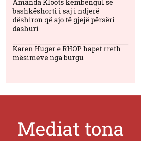
Amanda Kloots këmbëngul se
bashkëshorti i saj i ndjerë
dëshiron që ajo të gjejë përsëri
dashuri
Karen Huger e RHOP hapet rreth
mësimeve nga burgu
Mediat tona