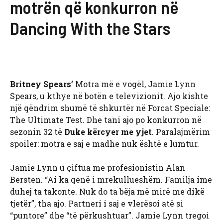
motrën që konkurron në
Dancing With the Stars
Britney Spears’
Motra më e vogël, Jamie Lynn
Spears, u kthye në botën e televizionit. Ajo kishte
një qëndrim shumë të shkurtër në Forcat Speciale:
The Ultimate Test. Dhe tani ajo po konkurron në
sezonin 32 të
Duke kërcyer me yjet
. Paralajmërim
spoiler: motra e saj e madhe nuk është e lumtur.
Jamie Lynn u çiftua me profesionistin Alan
Bersten. “Ai ka qenë i mrekullueshëm. Familja ime
duhej ta takonte. Nuk do ta bëja më mirë me dikë
tjetër”, tha ajo. Partneri i saj e vlerësoi atë si
“puntore” dhe “të përkushtuar”. Jamie Lynn tregoi