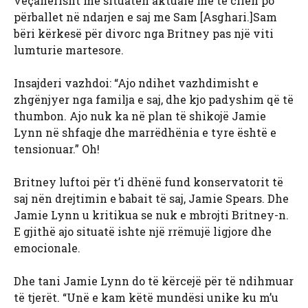
veçanërisht me situatën aktuale me të cilën po
përballet në ndarjen e saj me Sam [Asghari.]Sam
bëri kërkesë për divorc nga Britney pas një viti
lumturie martesore.
Insajderi vazhdoi: “Ajo ndihet vazhdimisht e
zhgënjyer nga familja e saj, dhe kjo padyshim që të
thumbon. Ajo nuk ka në plan të shikojë Jamie
Lynn në shfaqje dhe marrëdhënia e tyre është e
tensionuar.” Oh!
Britney luftoi për t’i dhënë fund konservatorit të
saj nën drejtimin e babait të saj, Jamie Spears. Dhe
Jamie Lynn u kritikua se nuk e mbrojti Britney-n.
E gjithë ajo situatë ishte një rrëmujë ligjore dhe
emocionale.
Dhe tani Jamie Lynn do të kërcejë për të ndihmuar
të tjerët. “Unë e kam këtë mundësi unike ku m’u