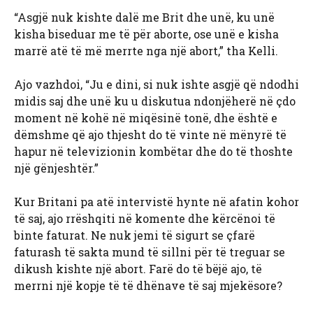
“Asgjë nuk kishte dalë me Brit dhe unë, ku unë
kisha biseduar me të për aborte, ose unë e kisha
marrë atë të më merrte nga një abort,” tha Kelli.
Ajo vazhdoi, “Ju e dini, si nuk ishte asgjë që ndodhi
midis saj dhe unë ku u diskutua ndonjëherë në çdo
moment në kohë në miqësinë tonë, dhe është e
dëmshme që ajo thjesht do të vinte në mënyrë të
hapur në televizionin kombëtar dhe do të thoshte
një gënjeshtër.”
Kur Britani pa atë intervistë hynte në afatin kohor
të saj, ajo rrëshqiti në komente dhe kërcënoi të
binte faturat. Ne nuk jemi të sigurt se çfarë
faturash të sakta mund të sillni për të treguar se
dikush kishte një abort. Farë do të bëjë ajo, të
merrni një kopje të të dhënave të saj mjekësore?