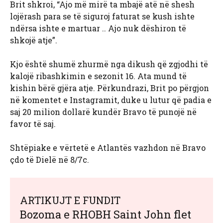
Brit shkroi, “Ajo më mirë ta mbajë atë në shesh
lojërash para se të siguroj faturat se kush ishte
ndërsa ishte e martuar .. Ajo nuk dëshiron të
shkojë atje”.
Kjo është shumë zhurmë nga dikush që zgjodhi të
kalojë ribashkimin e sezonit 16. Ata mund të
kishin bërë gjëra atje. Përkundrazi, Brit po përgjon
në komentet e Instagramit, duke u lutur që padia e
saj 20 milion dollarë kundër Bravo të punojë në
favor të saj.
Shtëpiake e vërtetë e Atlantës vazhdon në Bravo
çdo të Dielë në 8/7c.
ARTIKUJT E FUNDIT
Bozoma e RHOBH Saint John flet