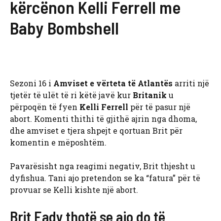
kërcënon Kelli Ferrell me
Baby Bombshell
Sezoni 16 i
Amviset e vërteta të Atlantës
arriti një
tjetër të ulët të ri këtë javë kur
Britanik
u
përpoqën të fyen
Kelli Ferrell
për të pasur një
abort. Komenti thithi të gjithë ajrin nga dhoma,
dhe amviset e tjera shpejt e qortuan Brit për
komentin e mëposhtëm.
Pavarësisht nga reagimi negativ, Brit thjesht u
dyfishua. Tani ajo pretendon se ka “fatura” për të
provuar se Kelli kishte një abort.
Brit Eady thotë se ajo do të