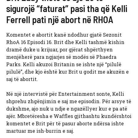
sigurojë “faturat” pasi tha që Kelli
Ferrell pati një abort në RHOA
Komentet e abortit kanë ndodhur gjatë Sezonit
RhoA 16 Episodi 16. Brit dhe Kelli tashmë kishin
dramë duke u krijuar, por gjërat shpërthyen
menjëherë para ngjarjes së modës së Phaedra
Parks. Kelli akuzoi Britanin se ishte një “pilulë
pilulë”, dhe kjo është kur Brit u godit me akuzën e
saj të abortit.
Në një intervistë për Entertainment sonte, Kelli
shprehu zhgënjimin e saj me episodin. Për arsye të
dukshme, ajo nuk u ndje e ngazëllyer kur e pa atë
ajër. Mbretëresha e Waffles gjithashtu kundërshtoi
komentet e Brit për të pasur aborte ndërsa ishte
martuar me ish-burrin e saj.