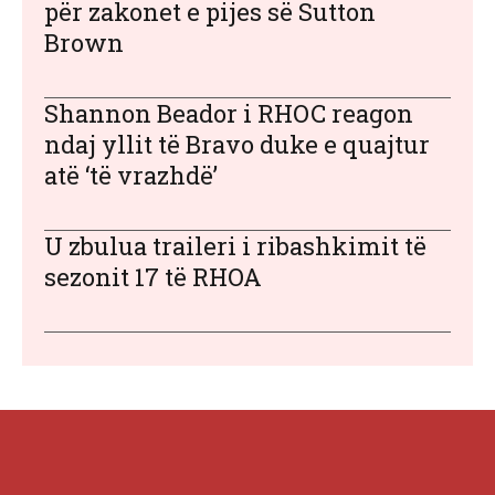
për zakonet e pijes së Sutton
Brown
Shannon Beador i RHOC reagon
ndaj yllit të Bravo duke e quajtur
atë ‘të vrazhdë’
U zbulua traileri i ribashkimit të
sezonit 17 të RHOA