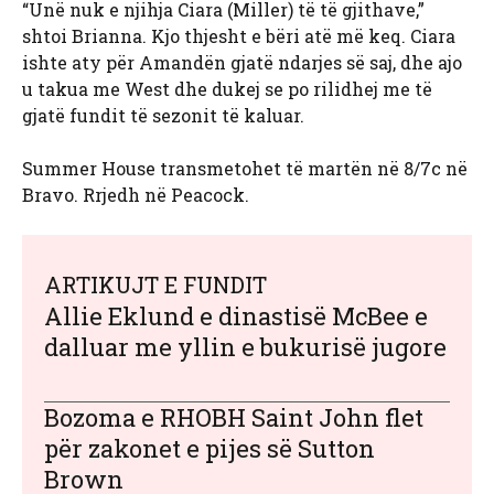
“Unë nuk e njihja Ciara (Miller) të të gjithave,”
shtoi Brianna. Kjo thjesht e bëri atë më keq. Ciara
ishte aty për Amandën gjatë ndarjes së saj, dhe ajo
u takua me West dhe dukej se po rilidhej me të
gjatë fundit të sezonit të kaluar.
Summer House transmetohet të martën në 8/7c në
Bravo. Rrjedh në Peacock.
ARTIKUJT E FUNDIT
Allie Eklund e dinastisë McBee e
dalluar me yllin e bukurisë jugore
Bozoma e RHOBH Saint John flet
për zakonet e pijes së Sutton
Brown