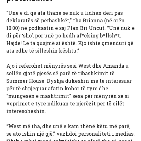
“Unë e di që ata thanë se nuk u lidhën deri pas
deklaratës së përbashkët,” tha Brianna (në orën
10:00) në podkastin e saj Plan Bri Uncut. “Unë nuk e
di për ‘sho’, por unë po hedh af*cking b*llsh*t.
Hajde! Le ta quajmë si është. Kjo ishte çmenduri që
ata edhe të silleshin kështu.”
Ajo i referohet mënyrës sesi West dhe Amanda u
sollën gjatë pjesës së parë të ribashkimit të
Summer House. Dyshja dukeshin më të interesuar
për të shpjeguar afatin kohor të tyre dhe
“mungesën e mashtrimit” sesa për mënyrën se si
veprimet e tyre ndikuan te njerëzit për të cilët
interesoheshin.
“West më tha, dhe unë e kam thënë këtu më parë,
se ato ishin një gjë,” vazhdoi personaliteti i medias.