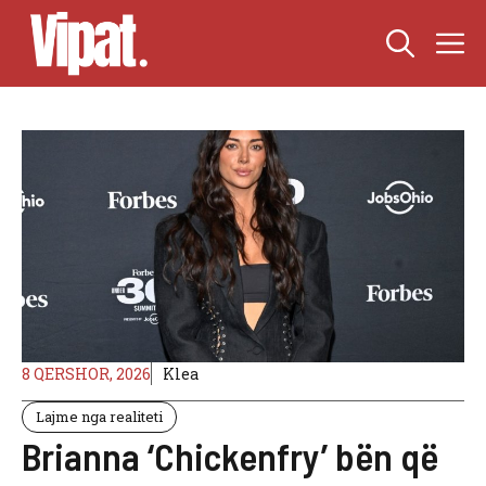
Skip
M
to
content
8 QERSHOR, 2026
Klea
Lajme nga realiteti
Brianna ‘Chickenfry’ bën që