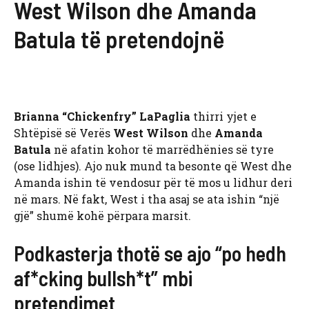
West Wilson dhe Amanda
Batula të pretendojnë
Brianna “Chickenfry” LaPaglia
thirri yjet e
Shtëpisë së Verës
West Wilson
dhe
Amanda
Batula
në afatin kohor të marrëdhënies së tyre
(ose lidhjes). Ajo nuk mund ta besonte që West dhe
Amanda ishin të vendosur për të mos u lidhur deri
në mars. Në fakt, West i tha asaj se ata ishin “një
gjë” shumë kohë përpara marsit.
Podkasterja thotë se ajo “po hedh
af*cking bullsh*t” mbi
pretendimet