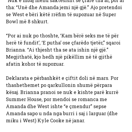
“Nuk e mbaj mend saktësisht se çfarë tha ai, por ai
tha: “Unë dhe Amanda jemi një gjë.” Ajo pretendoi
se West e bëri këtë rrëfim të supozuar në Super
Bowl më 8 shkurt.
“Por ai nuk po thoshte, ‘Kam bërë seks me të për
herë të fundit’, ‘E putha’ ose çfarëdo tjetër,” sqaroi
Brianna. “Ai thjesht tha se ata ishin një gjë.”
Megjithatë, kjo hedh një pikëllim në të gjithë
afatin kohor të supozuar.
Deklarata e përbashkët e çiftit doli në mars. Por
thashethemet po qarkullonin shumë përpara
kësaj. Brianna pranoi se nuk e kishte parë kurrë
Summer House, por mendoi se romanca me
Amanda dhe West ishte “e çmendur” sepse
Amanda sapo u nda nga burri i saj i larguar (dhe
miku i West) Kyle Cooke në janar.