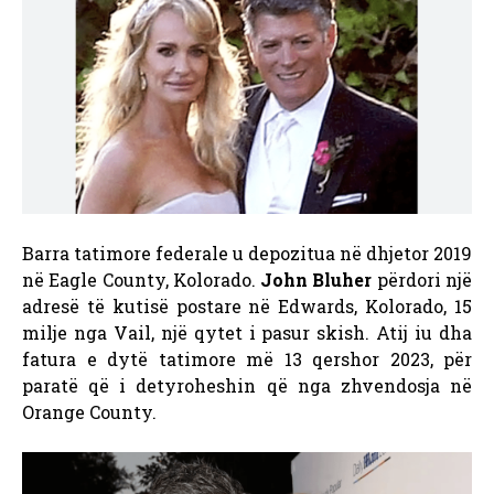
Barra tatimore federale u depozitua në dhjetor 2019
në Eagle County, Kolorado.
John Bluher
përdori një
adresë të kutisë postare në Edwards, Kolorado, 15
milje nga Vail, një qytet i pasur skish. Atij iu dha
fatura e dytë tatimore më 13 qershor 2023, për
paratë që i detyroheshin që nga zhvendosja në
Orange County.