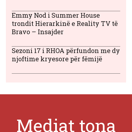
Emmy Nod i Summer House
trondit Hierarkinë e Reality TV të
Bravo – Insajder
Sezoni 17 i RHOA përfundon me dy
njoftime kryesore për fëmijë
Mediat tona