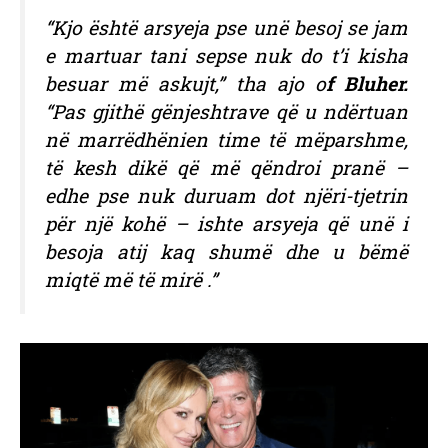
“Kjo është arsyeja pse unë besoj se jam
e martuar tani sepse nuk do t’i kisha
besuar më askujt,” tha ajo o
f Bluher.
“Pas gjithë gënjeshtrave që u ndërtuan
në marrëdhënien time të mëparshme,
të kesh dikë që më qëndroi pranë –
edhe pse nuk duruam dot njëri-tjetrin
për një kohë – ishte arsyeja që unë i
besoja atij kaq shumë dhe u bëmë
miqtë më të mirë .”