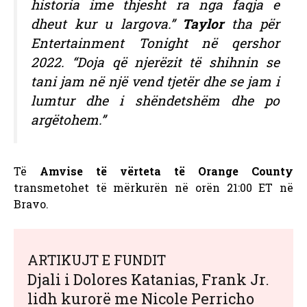
historia ime thjesht ra nga faqja e
dheut kur u largova.”
Taylor
tha për
Entertainment Tonight në qershor
2022. “Doja që njerëzit të shihnin se
tani jam në një vend tjetër dhe se jam i
lumtur dhe i shëndetshëm dhe po
argëtohem.”
Të
Amvise të vërteta të Orange County
transmetohet të mërkurën në orën 21:00 ET në
Bravo.
ARTIKUJT E FUNDIT
Djali i Dolores Katanias, Frank Jr.
lidh kurorë me Nicole Perricho