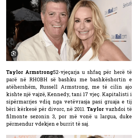
Taylor Armstrong
52-vjeçarja u shfaq për herë të
parë në RHOBH së bashku me bashkëshortin e
atëhershëm, Russell Armstrong, me të cilin ajo
kishte një vajzë, Kennedy, tani 17 vjeç.
Kapitalisti i
sipërmarrjes vdiq nga vetëvrasja pasi gruaja e tij
bëri kërkesë për divorc, në 2011.
Taylor
vazhdoi të
filmonte sezonin 3, por më vonë u largua, duke
përmendur vdekjen e burrit të saj.