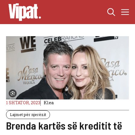
Skip
M
to
content
1 SHTATOR, 2023
Klea
Lajmet për njerëzit
Brenda kartës së kreditit të