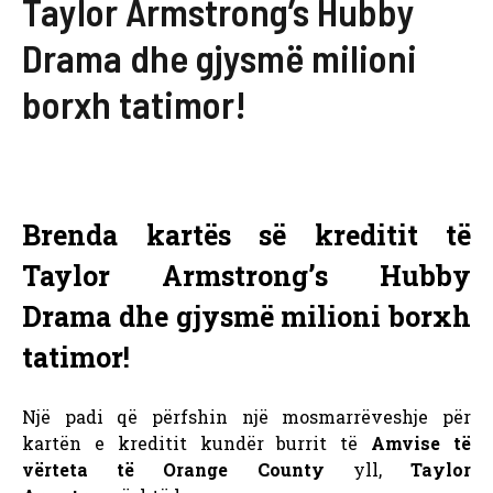
Taylor Armstrong’s Hubby
Drama dhe gjysmë milioni
borxh tatimor!
Brenda kartës së kreditit të
Taylor Armstrong’s Hubby
Drama dhe gjysmë milioni borxh
tatimor!
Një padi që përfshin një mosmarrëveshje për
kartën e kreditit kundër burrit të
Amvise të
vërteta të Orange County
yll,
Taylor