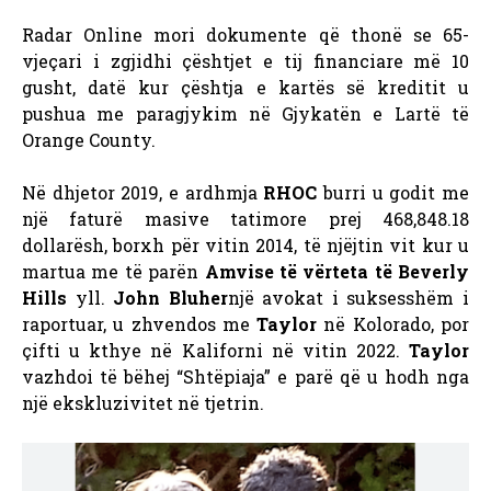
Radar Online mori dokumente që thonë se 65-
vjeçari i zgjidhi çështjet e tij financiare më 10
gusht, datë kur çështja e kartës së kreditit u
pushua me paragjykim në Gjykatën e Lartë të
Orange County.
Në dhjetor 2019, e ardhmja
RHOC
burri u godit me
një faturë masive tatimore prej 468,848.18
dollarësh, borxh për vitin 2014, të njëjtin vit kur u
martua me të parën
Amvise të vërteta të Beverly
Hills
yll.
John Bluher
një avokat i suksesshëm i
raportuar, u zhvendos me
Taylor
në Kolorado, por
çifti u kthye në Kaliforni në vitin 2022.
Taylor
vazhdoi të bëhej “Shtëpiaja” e parë që u hodh nga
një ekskluzivitet në tjetrin.