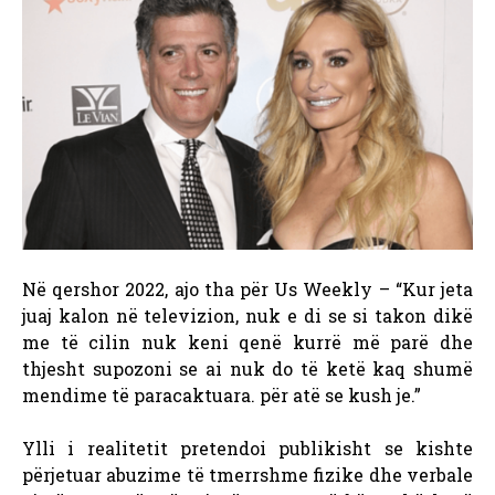
Në qershor 2022, ajo tha për Us Weekly – “Kur jeta
juaj kalon në televizion, nuk e di se si takon dikë
me të cilin nuk keni qenë kurrë më parë dhe
thjesht supozoni se ai nuk do të ketë kaq shumë
mendime të paracaktuara. për atë se kush je.”
Ylli i realitetit pretendoi publikisht se kishte
përjetuar abuzime të tmerrshme fizike dhe verbale