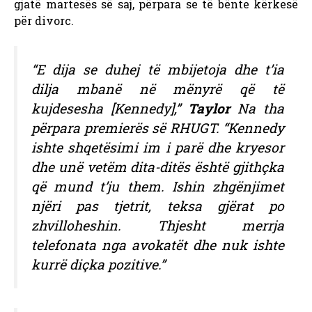
gjatë martesës së saj, përpara se të bënte kërkesë
për divorc.
“E dija se duhej të mbijetoja dhe t’ia
dilja mbanë në mënyrë që të
kujdesesha [Kennedy],”
Taylor
Na tha
përpara premierës së RHUGT. “Kennedy
ishte shqetësimi im i parë dhe kryesor
dhe unë vetëm dita-ditës është gjithçka
që mund t’ju them. Ishin zhgënjimet
njëri pas tjetrit, teksa gjërat po
zhvilloheshin. Thjesht merrja
telefonata nga avokatët dhe nuk ishte
kurrë diçka pozitive.”