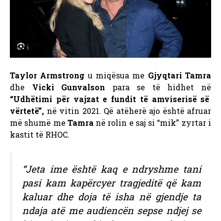
Taylor Armstrong
u miqësua me
Gjyqtari Tamra
dhe
Vicki Gunvalson
para se të hidhet në
“Udhëtimi për vajzat e fundit të amviserisë së
vërtetë”,
në vitin 2021. Që atëherë ajo është afruar
më shumë me
Tamra
në rolin e saj si “mik” zyrtar i
kastit të RHOC.
“Jeta ime është kaq e ndryshme tani
pasi kam kapërcyer tragjeditë që kam
kaluar dhe doja të isha në gjendje ta
ndaja atë me audiencën sepse ndjej se