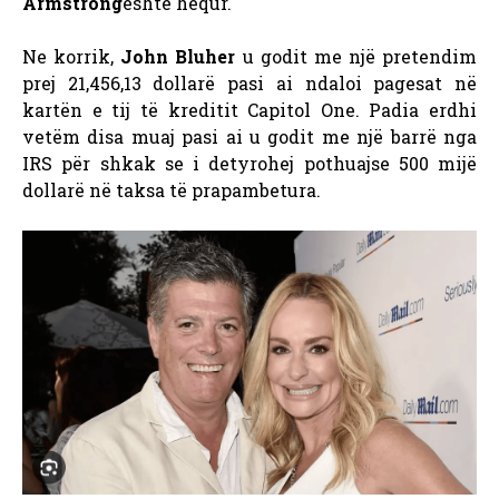
Armstrong
është hequr.
Ne korrik,
John Bluher
u godit me një pretendim
prej 21,456,13 dollarë pasi ai ndaloi pagesat në
kartën e tij të kreditit Capitol One. Padia erdhi
vetëm disa muaj pasi ai u godit me një barrë nga
IRS për shkak se i detyrohej pothuajse 500 mijë
dollarë në taksa të prapambetura.