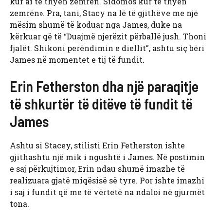
kur ai të thyen zemrën. Sidomos kur të thyen
zemrën». Pra, tani, Stacy na lë të gjithëve me një
mësim shumë të koduar nga James, duke na
kërkuar që të “Duajmë njerëzit përballë jush. Thoni
fjalët. Shikoni perëndimin e diellit”, ashtu siç bëri
James në momentet e tij të fundit.
Erin Fetherston dha një paraqitje
të shkurtër të ditëve të fundit të
James
Ashtu si Stacey, stilisti Erin Fetherston ishte
gjithashtu një mik i ngushtë i James. Në postimin
e saj përkujtimor, Erin ndau shumë imazhe të
realizuara gjatë miqësisë së tyre. Por ishte imazhi
i saj i fundit që me të vërtetë na ndaloi në gjurmët
tona.