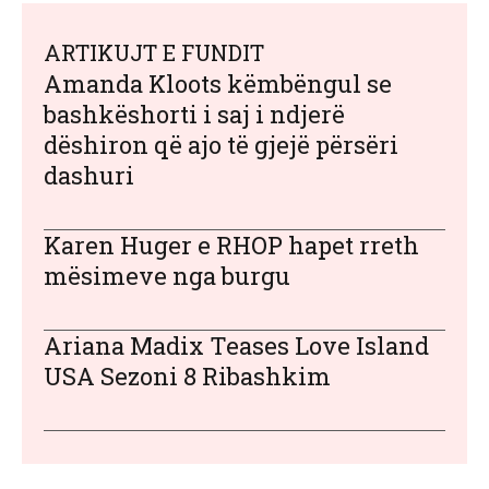
ARTIKUJT E FUNDIT
Amanda Kloots këmbëngul se
bashkëshorti i saj i ndjerë
dëshiron që ajo të gjejë përsëri
dashuri
Karen Huger e RHOP hapet rreth
mësimeve nga burgu
Ariana Madix Teases Love Island
USA Sezoni 8 Ribashkim