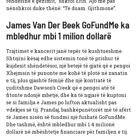
rëndësinë e gëzimit,” shkroi Erin. Ajo më pas
nënshkroi duke thënë: “Të duam. Gjithmonë”.
James Van Der Beek GoFundMe ka
mbledhur mbi 1 milion dollarë
Trajtimet e kancerit janë tepër të kushtueshme.
Shtojini kësaj edhe sistemin tonë të prishur të
kujdesit shëndetësor, një betejë të gjatë që e pengoi
Xhejmsin të punonte me kohë të plotë në zanatin
e tij, plus gjashtë fëmijë dhe një kontratë të
çuditshme Dawson’s Creek që e pengoi atë të
fitonte ndonjë mbetje, dhe ka të ngjarë të kuptoni
se si familja e James po lufton aktualisht pas
vdekjes së tij. Prandaj, bashkëpunëtorët më të afërt
të James nisën së fundmi një fushatë GoFundMe.
Dhe tashmë, është mbledhur mbi 1.4 milionë
dollarë në mbështetje financiare për familjen e tij.