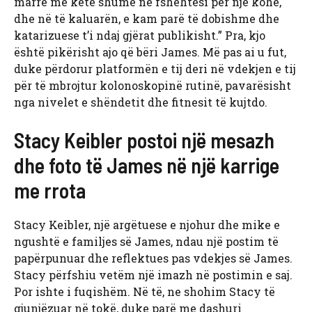
marrë me këtë shumë në fshehtësi për një kohë,
dhe në të kaluarën, e kam parë të dobishme dhe
katarizuese t’i ndaj gjërat publikisht.” Pra, kjo
është pikërisht ajo që bëri James. Më pas ai u fut,
duke përdorur platformën e tij deri në vdekjen e tij
për të mbrojtur kolonoskopinë rutinë, pavarësisht
nga nivelet e shëndetit dhe fitnesit të kujtdo.
Stacy Keibler postoi një mesazh
dhe foto të James në një karrige
me rrota
Stacy Keibler, një argëtuese e njohur dhe mike e
ngushtë e familjes së James, ndau një postim të
papërpunuar dhe reflektues pas vdekjes së James.
Stacy përfshiu vetëm një imazh në postimin e saj.
Por ishte i fuqishëm. Në të, ne shohim Stacy të
gjunjëzuar në tokë, duke parë me dashuri