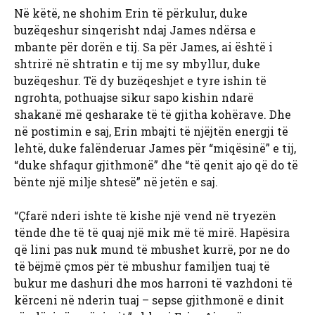
Në këtë, ne shohim Erin të përkulur, duke
buzëqeshur sinqerisht ndaj James ndërsa e
mbante për dorën e tij. Sa për James, ai është i
shtrirë në shtratin e tij me sy mbyllur, duke
buzëqeshur. Të dy buzëqeshjet e tyre ishin të
ngrohta, pothuajse sikur sapo kishin ndarë
shakanë më qesharake të të gjitha kohërave. Dhe
në postimin e saj, Erin mbajti të njëjtën energji të
lehtë, duke falënderuar James për “miqësinë” e tij,
“duke shfaqur gjithmonë” dhe “të qenit ajo që do të
bënte një milje shtesë” në jetën e saj.
“Çfarë nderi ishte të kishe një vend në tryezën
tënde dhe të të quaj një mik më të mirë. Hapësira
që lini pas nuk mund të mbushet kurrë, por ne do
të bëjmë çmos për të mbushur familjen tuaj të
bukur me dashuri dhe mos harroni të vazhdoni të
kërceni në nderin tuaj – sepse gjithmonë e dinit