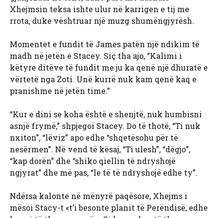
Xhejmsin teksa ishte ulur në karrigen e tij me
rrota, duke vështruar një muzg shumëngjyrësh.
Momentet e fundit të James patën një ndikim të
madh në jetën e Stacey. Siç tha ajo, “Kalimi i
këtyre ditëve të fundit me ju ka qenë një dhuratë e
vërtetë nga Zoti. Unë kurrë nuk kam qenë kaq e
pranishme në jetën time.”
“Kur e dini se koha është e shenjtë, nuk humbisni
asnjë frymë,” shpjegoi Stacey. Do të thotë, “Ti nuk
nxiton”, “lëviz” apo edhe “shqetësohu për të
nesërmen”. Në vend të kësaj, “Ti ulesh”, “dëgjo”,
“kap dorën” dhe “shiko qiellin të ndryshojë
ngjyrat” dhe më pas, “le të të ndryshojë edhe ty”.
Ndërsa kalonte në mënyrë paqësore, Xhejms i
mësoi Stacy-t «t’i besonte planit të Perëndisë, edhe