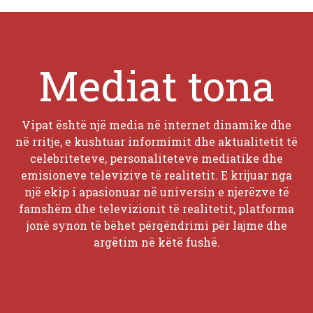
Mediat tona
Vipat është një media në internet dinamike dhe
në rritje, e kushtuar informimit dhe aktualitetit të
celebriteteve, personaliteteve mediatike dhe
emisioneve televizive të realitetit. E krijuar nga
një ekip i apasionuar në universin e njerëzve të
famshëm dhe televizionit të realitetit, platforma
jonë synon të bëhet përqëndrimi për lajme dhe
argëtim në këtë fushë.