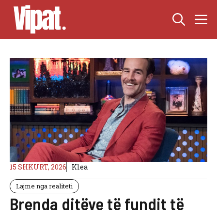
Skip
M
to
content
15 SHKURT, 2026
Klea
Lajme nga realiteti
Brenda ditëve të fundit të