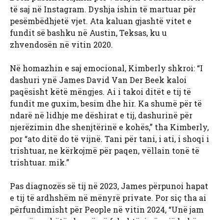
të saj në Instagram. Dyshja ishin të martuar për
pesëmbëdhjetë vjet. Ata kaluan gjashtë vitet e
fundit së bashku në Austin, Teksas, ku u
zhvendosën në vitin 2020.
Në homazhin e saj emocional, Kimberly shkroi: “I
dashuri ynë James David Van Der Beek kaloi
paqësisht këtë mëngjes. Ai i takoi ditët e tij të
fundit me guxim, besim dhe hir. Ka shumë për të
ndarë në lidhje me dëshirat e tij, dashurinë për
njerëzimin dhe shenjtërinë e kohës,” tha Kimberly,
por “ato ditë do të vijnë. Tani për tani, i ati, i shoqi i
trishtuar, ne kërkojmë për paqen, vëllain tonë të
trishtuar. mik.”
Pas diagnozës së tij në 2023, James përpunoi hapat
e tij të ardhshëm në mënyrë private. Por siç tha ai
përfundimisht për People në vitin 2024, “Unë jam