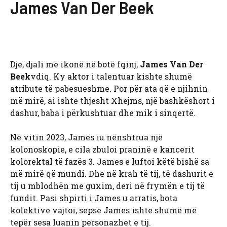
James Van Der Beek
Dje, djali më ikonë në botë fqinj,
James Van Der
Beek
vdiq. Ky aktor i talentuar kishte shumë
atribute të pabesueshme. Por për ata që e njihnin
më mirë, ai ishte thjesht Xhejms, një bashkëshort i
dashur, baba i përkushtuar dhe mik i sinqertë.
Në vitin 2023, James iu nënshtrua një
kolonoskopie, e cila zbuloi praninë e kancerit
kolorektal të fazës 3. James e luftoi këtë bishë sa
më mirë që mundi. Dhe në krah të tij, të dashurit e
tij u mblodhën me guxim, deri në frymën e tij të
fundit. Pasi shpirti i James u arratis, bota
kolektive vajtoi, sepse James ishte shumë më
tepër sesa luanin personazhet e tij.