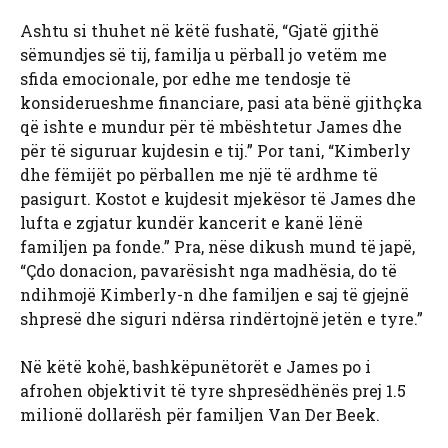
Ashtu si thuhet në këtë fushatë, “Gjatë gjithë
sëmundjes së tij, familja u përball jo vetëm me
sfida emocionale, por edhe me tendosje të
konsiderueshme financiare, pasi ata bënë gjithçka
që ishte e mundur për të mbështetur James dhe
për të siguruar kujdesin e tij.” Por tani, “Kimberly
dhe fëmijët po përballen me një të ardhme të
pasigurt. Kostot e kujdesit mjekësor të James dhe
lufta e zgjatur kundër kancerit e kanë lënë
familjen pa fonde.” Pra, nëse dikush mund të japë,
“Çdo donacion, pavarësisht nga madhësia, do të
ndihmojë Kimberly-n dhe familjen e saj të gjejnë
shpresë dhe siguri ndërsa rindërtojnë jetën e tyre.”
Në këtë kohë, bashkëpunëtorët e James po i
afrohen objektivit të tyre shpresëdhënës prej 1.5
milionë dollarësh për familjen Van Der Beek.