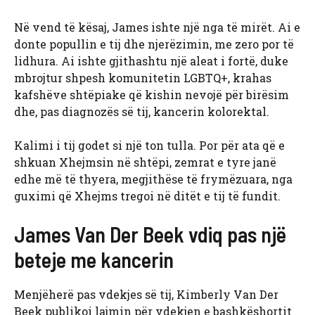
Në vend të kësaj, James ishte një nga të mirët. Ai e
donte popullin e tij dhe njerëzimin, me zero por të
lidhura. Ai ishte gjithashtu një aleat i fortë, duke
mbrojtur shpesh komunitetin LGBTQ+, krahas
kafshëve shtëpiake që kishin nevojë për birësim
dhe, pas diagnozës së tij, kancerin kolorektal.
Kalimi i tij godet si një ton tulla. Por për ata që e
shkuan Xhejmsin në shtëpi, zemrat e tyre janë
edhe më të thyera, megjithëse të frymëzuara, nga
guximi që Xhejms tregoi në ditët e tij të fundit.
James Van Der Beek vdiq pas një
beteje me kancerin
Menjëherë pas vdekjes së tij, Kimberly Van Der
Beek publikoi lajmin për vdekjen e bashkëshortit