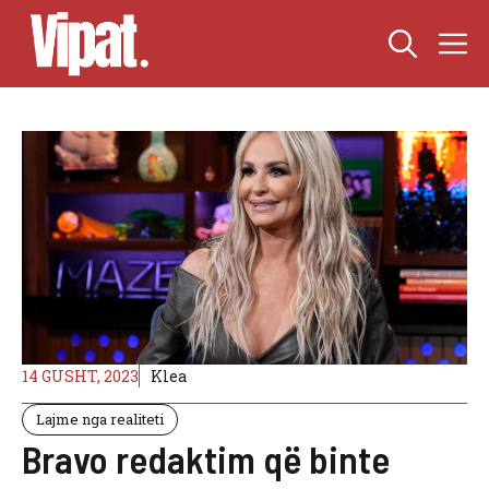
Skip
M
to
content
14 GUSHT, 2023
Klea
Lajme nga realiteti
Bravo redaktim që binte