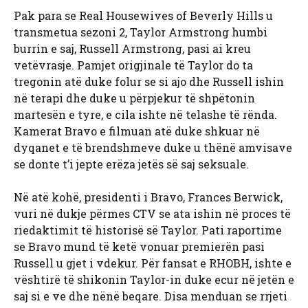
Pak para se
Real Housewives of Beverly Hills u
transmetua sezoni 2, Taylor Armstrong humbi
burrin e saj, Russell Armstrong, pasi ai kreu
vetëvrasje. Pamjet origjinale të Taylor do ta
tregonin atë duke folur se si ajo dhe Russell ishin
në terapi dhe duke u përpjekur të shpëtonin
martesën e tyre, e cila ishte në telashe të rënda.
Kamerat Bravo e filmuan atë duke shkuar në
dyqanet e të brendshmeve duke u thënë amvisave
se donte t’i jepte erëza jetës së saj seksuale.
Në atë kohë, presidenti i Bravo, Frances Berwick,
vuri në dukje përmes CTV se ata ishin në proces të
riedaktimit të historisë së Taylor. Pati raportime
se Bravo mund të ketë vonuar premierën pasi
Russell u gjet i vdekur. Për fansat e RHOBH, ishte e
vështirë të shikonin Taylor-in duke ecur në jetën e
saj si e ve dhe nënë beqare. Disa menduan se rrjeti