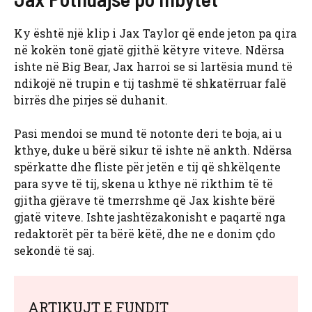
Ky është një klip i Jax Taylor që ende jeton pa qira
në kokën tonë gjatë gjithë këtyre viteve. Ndërsa
ishte në Big Bear, Jax harroi se si lartësia mund të
ndikojë në trupin e tij tashmë të shkatërruar falë
birrës dhe pirjes së duhanit.
Pasi mendoi se mund të notonte deri te boja, ai u
kthye, duke u bërë sikur të ishte në ankth. Ndërsa
spërkatte dhe fliste për jetën e tij që shkëlqente
para syve të tij, skena u kthye në rikthim të të
gjitha gjërave të tmerrshme që Jax kishte bërë
gjatë viteve. Ishte jashtëzakonisht e paqartë nga
redaktorët për ta bërë këtë, dhe ne e donim çdo
sekondë të saj.
ARTIKUJT E FUNDIT