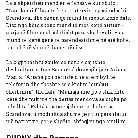
Lala shpërtheu mendjen e fansave kur zbuloi:
“Tani kemi filluar të kemi intervista pasi ndodhi
Scandoval dhe skena që mund të mos ia kenë dalë.
Disa nga këto skena mund të mos kenë arritur –
ato janë filmuar absolutisht para skadovalit – që
mund të kenë qenë të parëndësishme në atë kohë,
por u bënë shumë domethënëse.
Lala gjithashtu zbuloi se nëna e saj ishte
dëshmitare e Tom Sandoval duke gënjyer Ariana
Madix. “Ariana po i bërtiste dhe ai e mbyllte
telefonin dhe thoshte se e kishte humbur
shërbimin”, tha Lala. “Mamaja ime po e shikonte
këtë dhe nuk më tha derisa mendova se diçka po
ndodhte.” Eshtë e panevojshme të thuhet se
Scandoval u modifikua shumë për t’iu përshtatur
një narrative, por e shpëtoi shfaqjen nga anulimi.