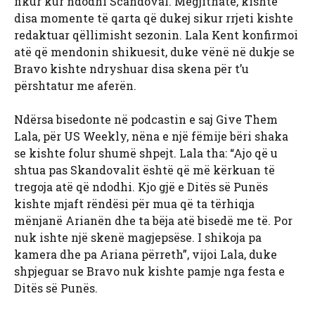
fikur kur ndodhi Scandoval. Megjithatë, kishte
disa momente të qarta që dukej sikur rrjeti kishte
redaktuar qëllimisht sezonin. Lala Kent konfirmoi
atë që mendonin shikuesit, duke vënë në dukje se
Bravo kishte ndryshuar disa skena për t’u
përshtatur me aferën.
Ndërsa bisedonte në podcastin e saj Give Them
Lala, për US Weekly, nëna e një fëmije bëri shaka
se kishte folur shumë shpejt. Lala tha: “Ajo që u
shtua pas Skandovalit është që më kërkuan të
tregoja atë që ndodhi. Kjo gjë e Ditës së Punës
kishte mjaft rëndësi për mua që ta tërhiqja
mënjanë Arianën dhe ta bëja atë bisedë me të. Por
nuk ishte një skenë magjepsëse. I shikoja pa
kamera dhe pa Ariana përreth”, vijoi Lala, duke
shpjeguar se Bravo nuk kishte pamje nga festa e
Ditës së Punës.