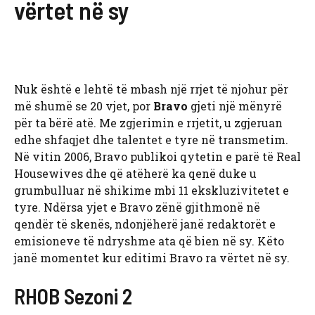
vërtet në sy
Nuk është e lehtë të mbash një rrjet të njohur për
më shumë se 20 vjet, por
Bravo
gjeti një mënyrë
për ta bërë atë. Me zgjerimin e rrjetit, u zgjeruan
edhe shfaqjet dhe talentet e tyre në transmetim.
Në vitin 2006, Bravo publikoi qytetin e parë të Real
Housewives dhe që atëherë ka qenë duke u
grumbulluar në shikime mbi 11 ekskluzivitetet e
tyre. Ndërsa yjet e Bravo zënë gjithmonë në
qendër të skenës, ndonjëherë janë redaktorët e
emisioneve të ndryshme ata që bien në sy. Këto
janë momentet kur editimi Bravo ra vërtet në sy.
RHOB Sezoni 2