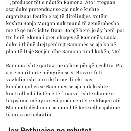
11, producentët e ndotën Ramona. Ata i treguan
asaj duke pretenduar se ajo nuk e kishte
organizuar festën e saj të ditëlindjes, vetëm
kështu Sonja Morgan
nuk mund të zemërohesha
me të që nuk ishte ftuar. Jo një herë, jo dy herë, por
tre herë. Skena i preu shoqes së Ramonës, Lucia,
duke i thënë drejtpërdrejt Ramonës se ajo ka në
plan të ftojë Sonjën dhe Ramona tund kokën, “Jo”.
Ramona ishte qartazi në gabim për gënjeshtra. Pra,
ajo e meritonte mënyrën se si Bravo i futi
vazhdimisht ato rikthime direkt pas
këmbënguljes së Ramonës se ajo nuk kishte
kontroll mbi listën e të ftuarve. Ishte shumë e
turpshme mënyra sesi producentët e shfaqën atë.
Momenti dëshmon se mund të ketë edhe gabime
të mira në redaktim.
Jax Pothuajse po mbytet