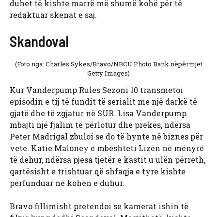
duhet të kishte marrë më shumë kohë për të
redaktuar skenat e saj.
Skandoval
(Foto nga: Charles Sykes/Bravo/NBCU Photo Bank nëpërmjet
Getty Images)
Kur Vanderpump Rules Sezoni 10 transmetoi
episodin e tij të fundit të serialit me një darkë të
gjatë dhe të zgjatur në SUR. Lisa Vanderpump
mbajti një fjalim të përlotur dhe prekës, ndërsa
Peter Madrigal zbuloi se do të hynte në biznes për
vete. Katie Maloney e mbështeti Lizën në mënyrë
të dehur, ndërsa pjesa tjetër e kastit u ulën përreth,
qartësisht e trishtuar që shfaqja e tyre kishte
përfunduar në kohën e duhur.
Bravo fillimisht pretendoi se kamerat ishin të