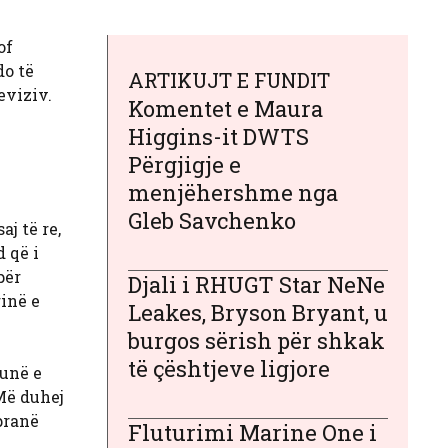
of
do të
ARTIKUJT E FUNDIT
eviziv.
Komentet e Maura
Higgins-it DWTS
Përgjigje e
menjëhershme nga
Gleb Savchenko
j të re,
 që i
për
Djali i RHUGT Star NeNe
inë e
Leakes, Bryson Bryant, u
burgos sërish për shkak
të çështjeve ligjore
 unë e
Më duhej
pranë
Fluturimi Marine One i