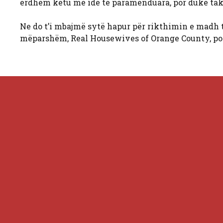
erdhëm këtu me ide të paramenduara, por duke takua
Ne do t’i mbajmë sytë hapur për rikthimin e madh t
mëparshëm, Real Housewives of Orange County, po 