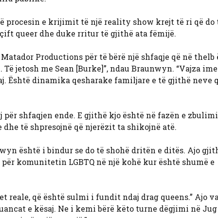
rocesin e krijimit të një reality show krejt të ri që do 
çift queer dhe duke rritur të gjithë ata fëmijë.
atador Productions për të bërë një shfaqje që në thelb 
lje. Të jetosh me Sean [Burke]”, ndau Braunwyn. “Vajza ime
aj. Është dinamika qesharake familjare e të gjithë neve 
për shfaqjen ende. E gjithë kjo është në fazën e zbulimi
 dhe të shpresojnë që njerëzit ta shikojnë atë.
nwyn është i bindur se do të shohë dritën e ditës. Ajo gji
ite për komunitetin LGBTQ në një kohë kur është shumë e
t reale, që është sulmi i fundit ndaj drag queens.” Ajo v
ancat e kësaj. Ne i kemi bërë këto turne dëgjimi në Jug