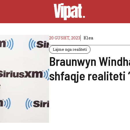
20 GUSHT, 2023
Klea
Lajme nga realiteti
Braunwyn Windha
shfaqje realiteti