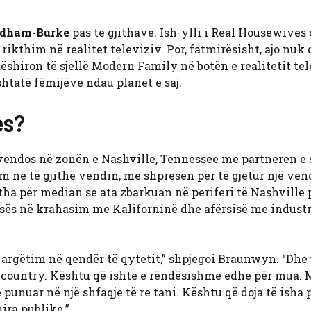
dham-Burke
pas te gjithave. Ish-ylli i Real Housewives 
ikthim në realitet televiziv. Por, fatmirësisht, ajo nuk 
ëshiron të sjellë Modern Family në botën e realitetit tel
htatë fëmijëve ndau planet e saj.
es?
endos në zonën e Nashville, Tennessee me partneren e sa
 në të gjithë vendin, me shpresën për të gjetur një vend
tha për median se ata zbarkuan në periferi të Nashville 
tesës në krahasim me Kaliforninë dhe afërsisë me industr
 argëtim në qendër të qytetit,” shpjegoi Braunwyn. “Dhe
 country. Kështu që ishte e rëndësishme edhe për mua. 
 punuar në një shfaqje të re tani. Kështu që doja të isha 
ira publike.”