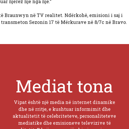
r njerëz një nga një.”
ë Braunwyn në TV realitet. Ndërkohë, emisioni i saj i
transmeton Sezonin 17 të Mërkurave në 8/7c në Bravo.
Mediat tona
Vipat është një media në internet dinamike
dhe në rritje, e kushtuar informimit dhe
aktualitetit të celebriteteve, personaliteteve
mediatike dhe emisioneve televizive të