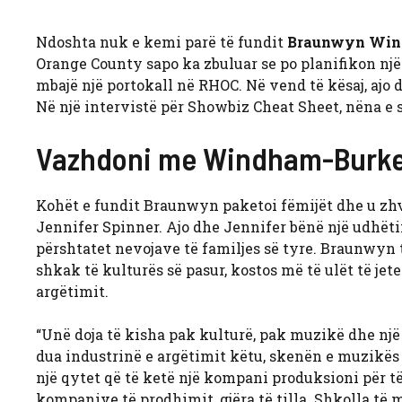
Ndoshta nuk e kemi parë të fundit
Braunwyn Win
Orange County sapo ka zbuluar se po planifikon një r
mbajë një portokall në RHOC. Në vend të kësaj, ajo d
Në një intervistë për Showbiz Cheat Sheet, nëna e s
Vazhdoni me Windham-Burk
Kohët e fundit Braunwyn paketoi fëmijët dhe u zhv
Jennifer Spinner. Ajo dhe Jennifer bënë një udhëtim
përshtatet nevojave të familjes së tyre. Braunwyn 
shkak të kulturës së pasur, kostos më të ulët të je
argëtimit.
“Unë doja të kisha pak kulturë, pak muzikë dhe një
dua industrinë e argëtimit këtu, skenën e muzikës
një qytet që të ketë një kompani produksioni për të
kompanive të prodhimit, gjëra të tilla. Shkolla të m