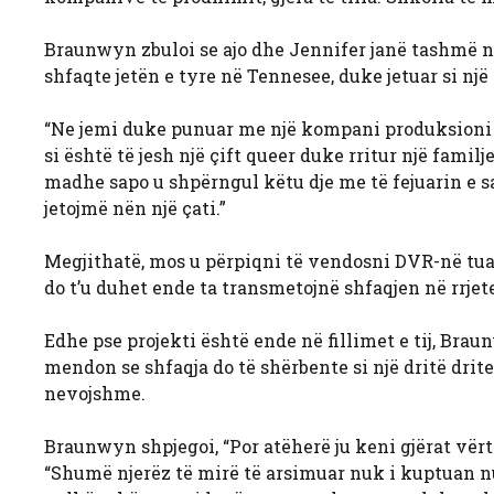
Braunwyn zbuloi se ajo dhe Jennifer janë tashmë në p
shfaqte jetën e tyre në Tennesee, duke jetuar si një 
“Ne jemi duke punuar me një kompani produksioni M
si është të jesh një çift queer duke rritur një fami
madhe sapo u shpërngul këtu dje me të fejuarin e s
jetojmë nën një çati.”
Megjithatë, mos u përpiqni të vendosni DVR-në tuaj 
do t’u duhet ende ta transmetojnë shfaqjen në rrjete
Edhe pse projekti është ende në fillimet e tij, Brau
mendon se shfaqja do të shërbente si një dritë dr
nevojshme.
Braunwyn shpjegoi, “Por atëherë ju keni gjërat vërte
“Shumë njerëz të mirë të arsimuar nuk i kuptuan nu