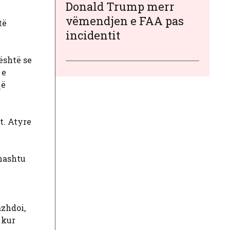
Donald Trump merr
vëmendjen e FAA pas
të
incidentit
është se
 e
që
t. Atyre
thashtu
azhdoi,
 kur