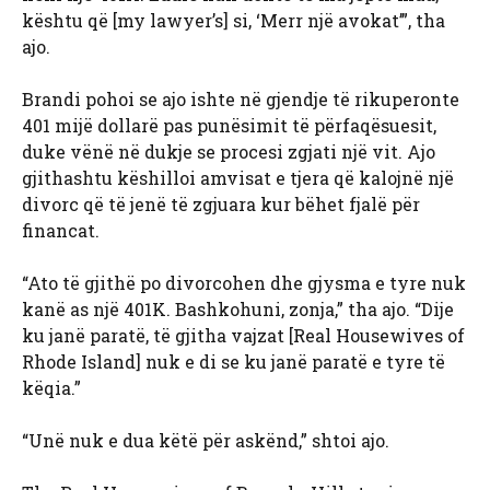
kështu që [my lawyer’s] si, ‘Merr një avokat’”, tha
ajo.
Brandi pohoi se ajo ishte në gjendje të rikuperonte
401 mijë dollarë pas punësimit të përfaqësuesit,
duke vënë në dukje se procesi zgjati një vit. Ajo
gjithashtu këshilloi amvisat e tjera që kalojnë një
divorc që të jenë të zgjuara kur bëhet fjalë për
financat.
“Ato të gjithë po divorcohen dhe gjysma e tyre nuk
kanë as një 401K. Bashkohuni, zonja,” tha ajo. “Dije
ku janë paratë, të gjitha vajzat [Real Housewives of
Rhode Island] nuk e di se ku janë paratë e tyre të
këqia.”
“Unë nuk e dua këtë për askënd,” shtoi ajo.