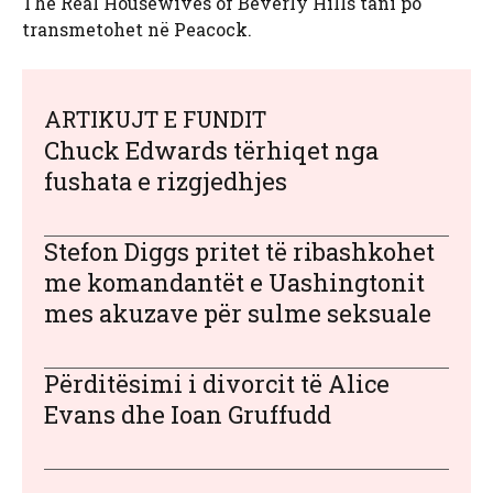
The Real Housewives of Beverly Hills tani po
transmetohet në Peacock.
ARTIKUJT E FUNDIT
Chuck Edwards tërhiqet nga
fushata e rizgjedhjes
Stefon Diggs pritet të ribashkohet
me komandantët e Uashingtonit
mes akuzave për sulme seksuale
Përditësimi i divorcit të Alice
Evans dhe Ioan Gruffudd