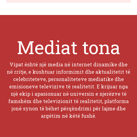
Mediat tona
Vipat është një media në internet dinamike dhe
në rritje, e kushtuar informimit dhe aktualitetit të
celebriteteve, personaliteteve mediatike dhe
emisioneve televizive të realitetit. E krijuar nga
një ekip i apasionuar në universin e njerëzve të
famshëm dhe televizionit të realitetit, platforma
jonë synon të bëhet përqëndrimi për lajme dhe
argëtim në këtë fushë.