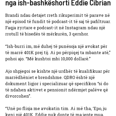
nga ish-bashkëshorti Eddie Cibrian
Brandi ndau detajet rreth rikuperimit të parave në
një episod të fundit të podcast-it të saj të pafiltruar.
Faqja zyrtare e podcast-it në Instagram ndau një
rrotull të bisedës të mërkurën, 3 qershor.
“Ish-burri im, më duhej të punësoja një avokat për
të marrë 401K prej tij. Ai po përpiqej ta mbante atë,”
pohoi ajo. “Më kushtoi mbi 10,000 dollarë.”
Ajo shpjegoi se kishte një urdhër të kualifikuar për
marrëdhëniet e brendshme. QDRO është një
dokument ligjor i specializuar që specifikon “si do
të ndahen aktivet e pensionit ndërmjet palëve që
divorcohen”.
“Unë po flisja me avokatin tim. Ai më tha, ‘Epo, ju
keni një 401K. Eddie nuk donte të ma jepte mua,