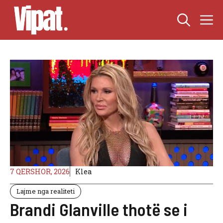
Skip
M
to
content
7 QERSHOR, 2026
Klea
Lajme nga realiteti
Brandi Glanville thotë se i