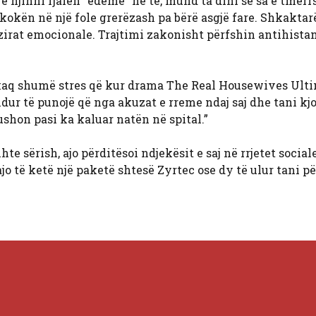
e njihni fjalën “edemë” në të, mund ta dini se sa e tmer
kokën në një fole grerëzash pa bërë asgjë fare. Shkaktar
zirat emocionale. Trajtimi zakonisht përfshin antihista
 kaq shumë stres që kur drama The Real Housewives Ult
dur të punojë që nga akuzat e rreme ndaj saj dhe tani kjo
shon pasi ka kaluar natën në spital.”
te sërish, ajo përditësoi ndjekësit e saj në rrjetet sociale
jo të ketë një paketë shtesë Zyrtec ose dy të ulur tani p