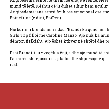
Angioedema është në thelb një ënjtje e rëndë. Nëse 
mund të jetë. Kështu që ju duket sikur keni ngulur 
Angioedemë janë stresi fizik ose emocional ose tra
Epinefrinë (e dini, EpiPen).
Një burim i brendshëm ndau: “Brandi ka qenë nën
Girls Trip filloi me Caroline Manzo. Ajo nuk ka mun
dëmton fizikisht. Ajo është kthyer në shtëpi dhe pu
Pasi Brandi-t iu zvogëlua ënjtja dhe ajo mund të shih
Fatmirësisht episodi i saj kaloi dhe shpresojmë që a
rast.