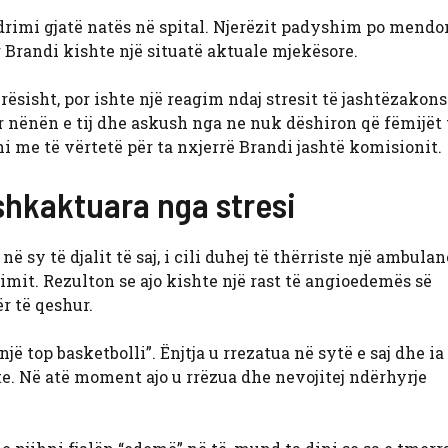
rimi gjatë natës në spital. Njerëzit padyshim po mendo
or Brandi kishte një situatë aktuale mjekësore.
ësisht, por ishte një reagim ndaj stresit të jashtëzakon
për nënën e tij dhe askush nga ne nuk dëshiron që fëmijët 
hi me të vërtetë për ta nxjerrë Brandi jashtë komisionit.
shkaktuara nga stresi
 sy të djalit të saj, i cili duhej të thërriste një ambulan
mit. Rezulton se ajo kishte një rast të angioedemës së
r të qeshur.
 një top basketbolli”. Ënjtja u rrezatua në sytë e saj dhe i
e. Në atë moment ajo u rrëzua dhe nevojitej ndërhyrje