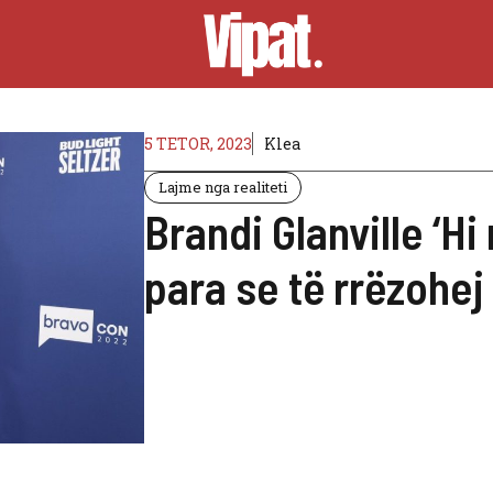
5 TETOR, 2023
Klea
Lajme nga realiteti
Brandi Glanville ‘Hi
para se të rrëzohej