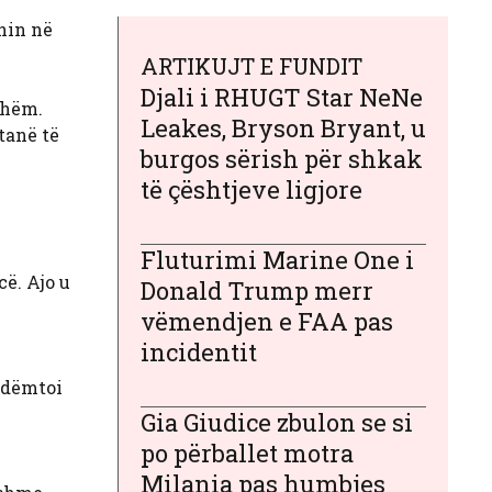
nin në
ARTIKUJT E FUNDIT
Djali i RHUGT Star NeNe
shëm.
Leakes, Bryson Bryant, u
tanë të
burgos sërish për shkak
të çështjeve ligjore
Fluturimi Marine One i
cë. Ajo u
Donald Trump merr
vëmendjen e FAA pas
incidentit
a dëmtoi
Gia Giudice zbulon se si
po përballet motra
Milania pas humbjes