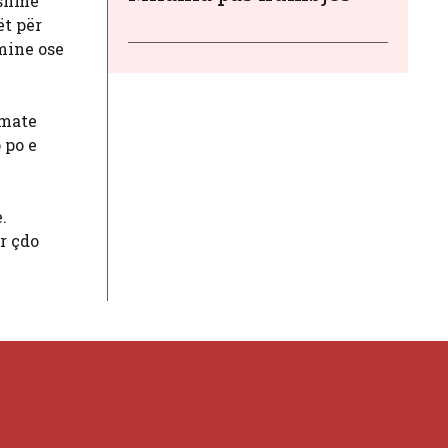
rshme
ët për
mine ose
imate
 po e
.
ër çdo