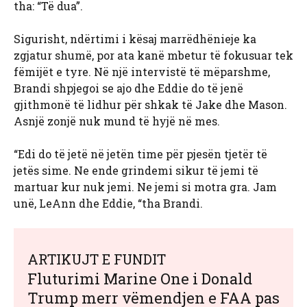
tha: “Të dua”.
Sigurisht, ndërtimi i kësaj marrëdhënieje ka
zgjatur shumë, por ata kanë mbetur të fokusuar tek
fëmijët e tyre. Në një intervistë të mëparshme,
Brandi shpjegoi se ajo dhe Eddie do të jenë
gjithmonë të lidhur për shkak të Jake dhe Mason.
Asnjë zonjë nuk mund të hyjë në mes.
“Edi do të jetë në jetën time për pjesën tjetër të
jetës sime. Ne ende grindemi sikur të jemi të
martuar kur nuk jemi. Ne jemi si motra gra. Jam
unë, LeAnn dhe Eddie, “tha Brandi.
ARTIKUJT E FUNDIT
Fluturimi Marine One i Donald
Trump merr vëmendjen e FAA pas