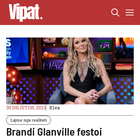
Skip
M
to
content
30 DHJETOR, 2023
Klea
Lajme nga realiteti
Brandi Glanville festoi