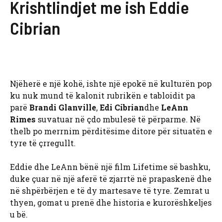
Krishtlindjet me ish Eddie
Cibrian
Njëherë e një kohë, ishte një epokë në kulturën pop
ku nuk mund të kalonit rubrikën e tabloidit pa
parë
Brandi Glanville
,
Edi Cibrian
dhe
LeAnn
Rimes
suvatuar në çdo mbulesë të përparme. Në
thelb po merrnim përditësime ditore për situatën e
tyre të çrregullt.
Eddie dhe LeAnn bënë një film Lifetime së bashku,
duke çuar në një aferë të zjarrtë në prapaskenë dhe
në shpërbërjen e të dy martesave të tyre. Zemrat u
thyen, gomat u prenë dhe historia e kurorëshkeljes
u bë.