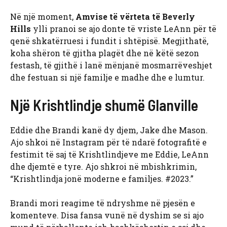
Në një moment,
Amvise të vërteta të Beverly
Hills
ylli pranoi se ajo donte të vriste LeAnn për të
qenë shkatërruesi i fundit i shtëpisë. Megjithatë,
koha shëron të gjitha plagët dhe në këtë sezon
festash, të gjithë i lanë mënjanë mosmarrëveshjet
dhe festuan si një familje e madhe dhe e lumtur.
Një Krishtlindje shumë Glanville
Eddie dhe Brandi kanë dy djem, Jake dhe Mason.
Ajo shkoi në Instagram për të ndarë fotografitë e
festimit të saj të Krishtlindjeve me Eddie, LeAnn
dhe djemtë e tyre. Ajo shkroi në mbishkrimin,
“Krishtlindja jonë moderne e familjes. #2023.”
Brandi mori reagime të ndryshme në pjesën e
komenteve. Disa fansa vunë në dyshim se si ajo