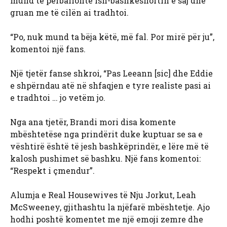
mund të përballonte ish-bashkëshortin e saj dhe
gruan me të cilën ai tradhtoi.
“Po, nuk mund ta bëja këtë, më fal. Por mirë për ju”,
komentoi një fans.
Një tjetër fanse shkroi, “Pas Leeann [sic] dhe Eddie
e shpërndau atë në shfaqjen e tyre realiste pasi ai
e tradhtoi … jo vetëm jo.
Nga ana tjetër, Brandi mori disa komente
mbështetëse nga prindërit duke kuptuar se sa e
vështirë është të jesh bashkëprindër, e lëre më të
kalosh pushimet së bashku. Një fans komentoi:
“Respekt i çmendur”.
Alumja e Real Housewives të Nju Jorkut, Leah
McSweeney, gjithashtu la njëfarë mbështetje. Ajo
hodhi poshtë komentet me një emoji zemre dhe