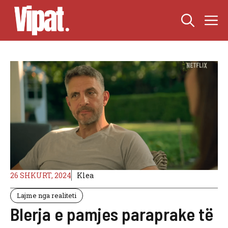
Skip
M
to
content
26 SHKURT, 2024
Klea
Lajme nga realiteti
Blerja e pamjes paraprake të