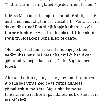
“Ti dilni, dilni, bëni çfarëdo që dëshironi të bëni.”
Ndërsa Mauricio dha lajmin, mund të shihje se të
gjitha ndjenjat zhyten për vajzat e tij. Farrah, e cila
duket dhe tingëllon si një kopje karboni e Kyle,
tha se e kishte të vështirë të mbështillte kokën
rreth tij. Ndërkohë Sofia filloi të qante.
“Ne madje zbuluam se kishte ndonjë problem
vetëm disa muaj më parë dhe tani duket sikur
gjërat ndryshojnë kaq shpejt”, tha Sophia mes
lotësh.
Alexia i kërkoi një ndjesë të përzemërt familjes.
Ajo tha se i vinte keq që të gjithë duhej të
përballeshin me këtë. Sigurisht, kamerat
televizive të realitetit pa ndalesë nuk e kanë bërë
më të lehtë.