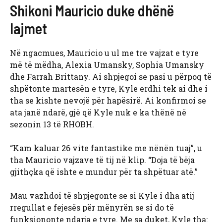
Shikoni Mauricio duke dhënë
lajmet
Në ngacmues, Mauricio u ul me tre vajzat e tyre
më të mëdha, Alexia Umansky, Sophia Umansky
dhe Farrah Brittany. Ai shpjegoi se pasi u përpoq të
shpëtonte martesën e tyre, Kyle erdhi tek ai dhe i
tha se kishte nevojë për hapësirë. Ai konfirmoi se
ata janë ndarë, gjë që Kyle nuk e ka thënë në
sezonin 13 të RHOBH.
“Kam kaluar 26 vite fantastike me nënën tuaj”, u
tha Mauricio vajzave të tij në klip. “Doja të bëja
gjithçka që ishte e mundur për ta shpëtuar atë.”
Mau vazhdoi të shpjegonte se si Kyle i dha atij
rregullat e fejesës për mënyrën se si do të
funksiononte ndarja e tyre. Me sa duket, Kyle tha: