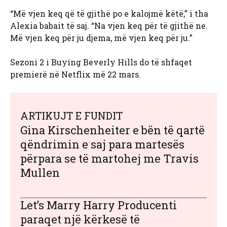
“Më vjen keq që të gjithë po e kalojmë këtë,” i tha
Alexia babait të saj. “Na vjen keq për të gjithë ne.
Më vjen keq për ju djema, më vjen keq për ju.”
Sezoni 2 i Buying Beverly Hills do të shfaqet
premierë në Netflix më 22 mars.
ARTIKUJT E FUNDIT
Gina Kirschenheiter e bën të qartë
qëndrimin e saj para martesës
përpara se të martohej me Travis
Mullen
Let’s Marry Harry Producenti
paraqet një kërkesë të