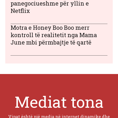
panegociueshme për yllin e
Netflix
Motra e Honey Boo Boo merr
kontroll të realitetit nga Mama
June mbi përmbajtje të qartë
Mediat tona
Vipat është një media në internet dinamike dhe