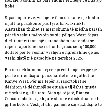
sociale. Postimi ka parë shumë tërheqje që nga ajo
kohë.
Sipas raporteve, veshjet e Censori kanë një histori
mjaft të pazakontë pas tyre. Ish-arkitekti
Australian thuhet se merr shuma të mëdha parash
për të veshur mënyrën se si i pëlqen West. Sipas
diellit amerikan, një i brendshëm pretendoi se
reperi raportohet se i ofronte gruas së tij 100,000
dollarë për të veshur veshjen e ngrënshme që ajo
veshi gjatë një paraqitje në qershor 2025.
Burimi deklaroi më tej se kjo është një përpjekje
për të mirëmbajtur personalitetin e ngathët të
Kanye West. Për më tepër, ai raportohet se
dëshiron të dëshmojë se gruaja e tij është gruaja
më seksi e gjallë tani. Sido që të jetë, Bianca
Censori mbetet një figurë shumë e diskutuar në të
gjithë botën. Veshjet dhe pamjet e saj vazhdojnë të