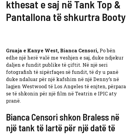
kthesat e saj në Tank Top &
Pantallona të shkurtra Booty
Gruaja e Kanye West, Bianca Censori,
Po bën
edhe një herë valë me veshjen e saj, duke ndjekur
daljen e fundit publike të çiftit. Në një seri
fotografish të sipërfaqes së fundit, të dy u panë
duke ndaluar për një kafshim në një Denny’s në
lagjen Westwood të Los Angeles të enjten, përpara
se të shkonin për një film në Teatrin e IPIC aty
pranë.
Bianca Censori shkon Braless në
një tank të lartë për një datë të