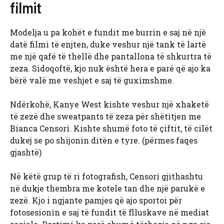
filmit
Modelja u pa kohët e fundit me burrin e saj në një
datë filmi të enjten, duke veshur një tank të lartë
me një qafë të thellë dhe pantallona të shkurtra të
zeza. Sidoqoftë, kjo nuk është hera e parë që ajo ka
bërë valë me veshjet e saj të guximshme.
Ndërkohë, Kanye West kishte veshur një xhaketë
të zezë dhe sweatpants të zeza për shëtitjen me
Bianca Censori. Kishte shumë foto të çiftit, të cilët
dukej se po shijonin ditën e tyre. (përmes faqes
gjashtë)
Në këtë grup të ri fotografish, Censori gjithashtu
në dukje thembra me kotele tan dhe një parukë e
zezë. Kjo i ngjante pamjes që ajo sportoi për
fotosesionin e saj të fundit të flluskave në mediat