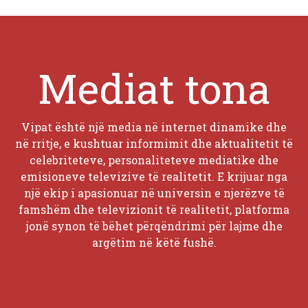
Mediat tona
Vipat është një media në internet dinamike dhe
në rritje, e kushtuar informimit dhe aktualitetit të
celebriteteve, personaliteteve mediatike dhe
emisioneve televizive të realitetit. E krijuar nga
një ekip i apasionuar në universin e njerëzve të
famshëm dhe televizionit të realitetit, platforma
jonë synon të bëhet përqëndrimi për lajme dhe
argëtim në këtë fushë.