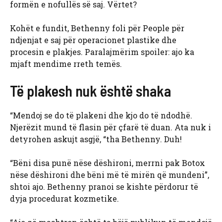
formën e nofullës së saj. Vërtet?
Kohët e fundit, Bethenny foli për People për
ndjenjat e saj për operacionet plastike dhe
procesin e plakjes. Paralajmërim spoiler: ajo ka
mjaft mendime rreth temës.
Të plakesh nuk është shaka
“Mendoj se do të plakeni dhe kjo do të ndodhë.
Njerëzit mund të flasin për çfarë të duan. Ata nuk i
detyrohen askujt asgjë, “tha Bethenny. Duh!
“Bëni disa punë nëse dëshironi, merrni pak Botox
nëse dëshironi dhe bëni më të mirën që mundeni”,
shtoi ajo. Bethenny pranoi se kishte përdorur të
dyja procedurat kozmetike.