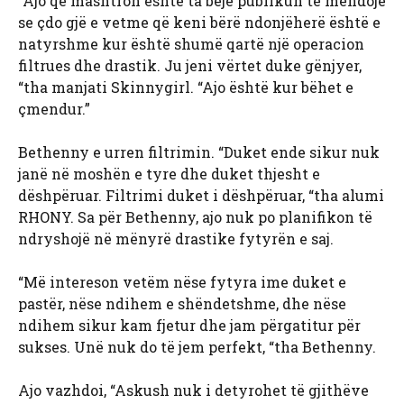
“Ajo që mashtron është ta bëjë publikun të mendojë
se çdo gjë e vetme që keni bërë ndonjëherë është e
natyrshme kur është shumë qartë një operacion
filtrues dhe drastik. Ju jeni vërtet duke gënjyer,
“tha manjati Skinnygirl. “Ajo është kur bëhet e
çmendur.”
Bethenny e urren filtrimin. “Duket ende sikur nuk
janë në moshën e tyre dhe duket thjesht e
dëshpëruar. Filtrimi duket i dëshpëruar, “tha alumi
RHONY. Sa për Bethenny, ajo nuk po planifikon të
ndryshojë në mënyrë drastike fytyrën e saj.
“Më intereson vetëm nëse fytyra ime duket e
pastër, nëse ndihem e shëndetshme, dhe nëse
ndihem sikur kam fjetur dhe jam përgatitur për
sukses. Unë nuk do të jem perfekt, “tha Bethenny.
Ajo vazhdoi, “Askush nuk i detyrohet të gjithëve