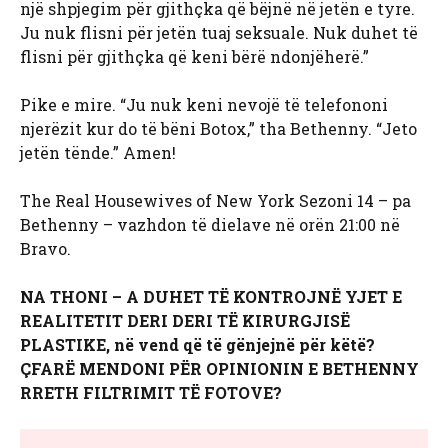
një shpjegim për gjithçka që bëjnë në jetën e tyre.
Ju nuk flisni për jetën tuaj seksuale. Nuk duhet të
flisni për gjithçka që keni bërë ndonjëherë.”
Pike e mire. “Ju nuk keni nevojë të telefononi
njerëzit kur do të bëni Botox,” tha Bethenny. “Jeto
jetën tënde.” Amen!
The Real Housewives of New York Sezoni 14 – pa
Bethenny – vazhdon të dielave në orën 21:00 në
Bravo.
NA THONI – A DUHET TË KONTROJNË YJET E
REALITETIT DERI DERI TË KIRURGJISË
PLASTIKE, në vend që të gënjejnë për këtë?
ÇFARË MENDONI PËR OPINIONIN E BETHENNY
RRETH FILTRIMIT TË FOTOVE?