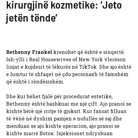
kirurgjinë kozmetike: ‘Jeto
jetën tënde’
Bethenny Frankel
krenohet që është e sinqertë.
Ish-ylli i Real Housewives of New York vlerëson
linjat e kujdesit të lëkurës në TikTok. Dhe ajo është
e lumtur të shfaqet në çdo personazh të famshëm
që është i rëndësishëm.
Dhe kur bëhet fjalë për procedurat estetike,
Bethenny është bashkuar me një çift. Ajo pranoi se
kishte bërë një rritje të gjoksit. Kur fansat filluan
të vënë në dyshim pamjen e nofullës së saj dhe
menduan se ajo kishte operacion, ajo pranoi se
kishte marrë Botox. Injeksionet ndryshuan