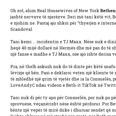
Oh zot, alum Real Housewives of New York
Bethen
jashtë nervave të njerëzve. Deri më tani këtë vit, B
e njohim ne. Pastaj ajo shkoi për “thyerjen e intern
Scandoval.
Tani kemi … incidentin e TJ Maxx. Nëse nuk e dinit, 
heqë 40 mijë dollarë në Hermès dhe më pas do të s
një fanse e madhe e TJ Maxx, ose ajo ishte derisa ve
Pra, në thelb askush nuk do të dinte për këtë snafu
lëvizje që bën. Pasi e deklaroi veten një kliente të
të mbledhë një grim të vjetër dhe ia la Consuelës, 
LoveAndyC ndau videon e Beth-it TikTok në Twitter 
Tani nuk di për ty apo për Consuelën, por nuk po pë
sprovuese, veçanërisht nëse është përdorur. Por Be
bënte një vepër të mirë duke i dhuruar sendet që nu