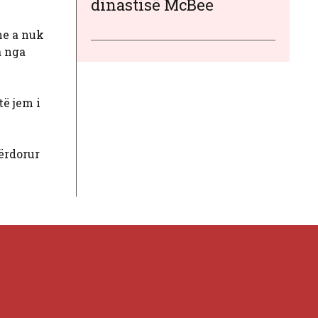
dinastisë McBee
he a nuk
a nga
ë jem i
ërdorur