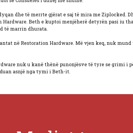
ndoi se Consuelës i duhej më shumë.
dyqan dhe të merrte gjërat e saj të mira me Ziplocked. D
ion Hardware. Beth e kuptoi menjëherë detyrën pasi iu th
d të marrin dhurata.
çantat në Restoration Hardware. Më vjen keq, nuk mund t
rdware nuk u kanë thënë punonjësve të tyre se grimi i p
duan asnjë nga tymi i Beth-it.