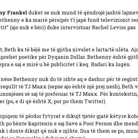
ny Frankel
duket se nuk mund të qëndrojë jashtë lajme
ethenny e ka marrë përsipër t’i japë fund televizionit rea
etit” (ajo nuk e bëri) duke intervistuar Rachel Leviss pas
Beth ka të bëjë me të gjitha nivelet e larta/të ulëta. Ajo
hprehet poetike për Dyqanin Dollar. Bethenny është gjit
pra e saj e mirë u bë publicitet i keq. Radari ka lugën.
 nëse Bethenny nuk do të ishte aq e dashur për të regjist
 rregullt të TJ Maxx (sepse ajo është një prej nesh), Beth
punonjëses së saj të preferuar të TJ Maxx. Për kontekstin,
(po, e di që është X, por po them Twitter).
rpiqem të përdor fytyrat e dikujt tjetër gjatë këtyre ko
th po bënte kapitenin e saj Save a Poor Person dhe mend
k i donte dikujt që nuk e njihte. Dua të them se po, mun