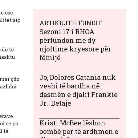
ve ose
litet siç
ARTIKUJT E FUNDIT
Sezoni 17 i RHOA
përfundon me dy
njoftime kryesore për
 do të
fëmijë
hashtu
Jo, Dolores Catania nuk
ruar çdo
veshi të bardha në
 vazhdoi
dasmën e djalit Frankie
Jr.: Detaje
hërave
Kristi McBee lëshon
oi se po
bombë për të ardhmen e
d të