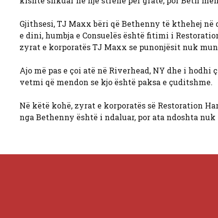
kishte shkuar në një strehë për gratë, por Beth me
Gjithsesi, TJ Maxx bëri që Bethenny të kthehej në 
e dini, humbja e Consuelës është fitimi i Restorat
zyrat e korporatës TJ Maxx se punonjësit nuk mun
Ajo më pas e çoi atë në Riverhead, NY dhe i hodhi 
vetmi që mendon se kjo është paksa e çuditshme.
Në këtë kohë, zyrat e korporatës së Restoration Ha
nga Bethenny është i ndaluar, por ata ndoshta nuk 