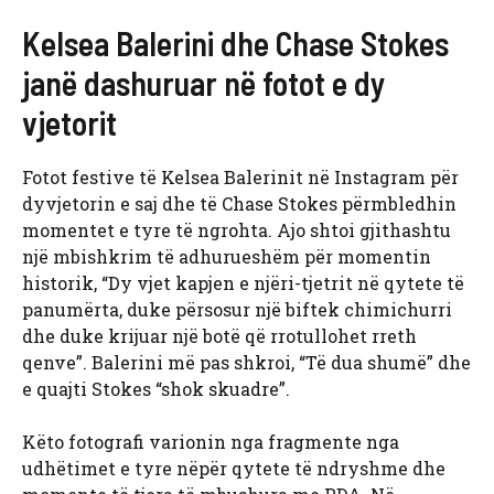
Kelsea Balerini dhe Chase Stokes
janë dashuruar në fotot e dy
vjetorit
Fotot festive të Kelsea Balerinit në Instagram për
dyvjetorin e saj dhe të Chase Stokes përmbledhin
momentet e tyre të ngrohta. Ajo shtoi gjithashtu
një mbishkrim të adhurueshëm për momentin
historik, “Dy vjet kapjen e njëri-tjetrit në qytete të
panumërta, duke përsosur një biftek chimichurri
dhe duke krijuar një botë që rrotullohet rreth
qenve”. Balerini më pas shkroi, “Të dua shumë” dhe
e quajti Stokes “shok skuadre”.
Këto fotografi varionin nga fragmente nga
udhëtimet e tyre nëpër qytete të ndryshme dhe