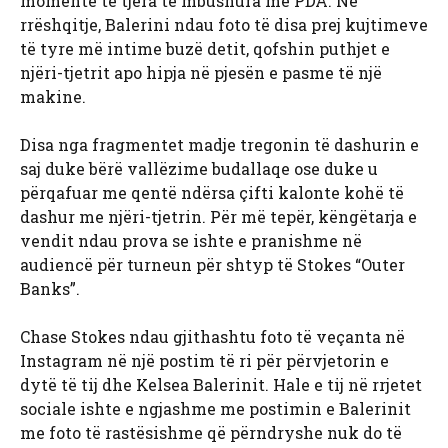
momente të tjera të mbushura me PDA. Në
rrëshqitje, Balerini ndau foto të disa prej kujtimeve
të tyre më intime buzë detit, qofshin puthjet e
njëri-tjetrit apo hipja në pjesën e pasme të një
makine.
Disa nga fragmentet madje tregonin të dashurin e
saj duke bërë vallëzime budallaqe ose duke u
përqafuar me qentë ndërsa çifti kalonte kohë të
dashur me njëri-tjetrin. Për më tepër, këngëtarja e
vendit ndau prova se ishte e pranishme në
audiencë për turneun për shtyp të Stokes “Outer
Banks”.
Chase Stokes ndau gjithashtu foto të veçanta në
Instagram në një postim të ri për përvjetorin e
dytë të tij dhe Kelsea Balerinit. Hale e tij në rrjetet
sociale ishte e ngjashme me postimin e Balerinit
me foto të rastësishme që përndryshe nuk do të