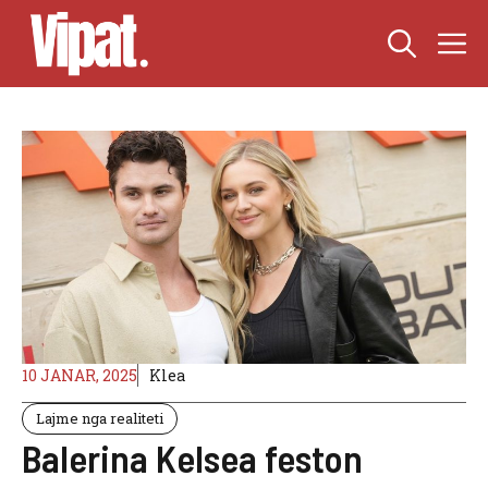
Skip
M
to
content
10 JANAR, 2025
Klea
Lajme nga realiteti
Balerina Kelsea feston