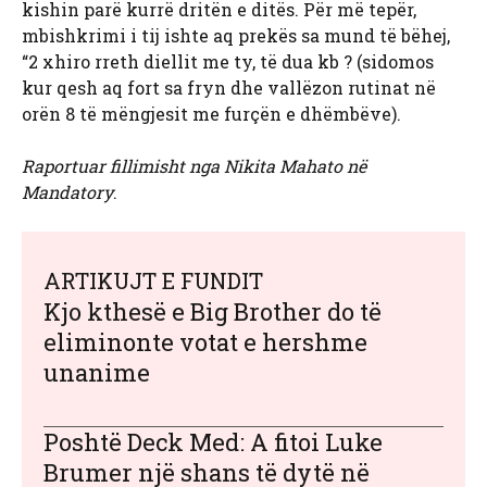
kishin parë kurrë dritën e ditës. Për më tepër,
mbishkrimi i tij ishte aq prekës sa mund të bëhej,
“2 xhiro rreth diellit me ty, të dua kb ? (sidomos
kur qesh aq fort sa fryn dhe vallëzon rutinat në
orën 8 të mëngjesit me furçën e dhëmbëve).
Raportuar fillimisht nga Nikita Mahato në
Mandatory
.
ARTIKUJT E FUNDIT
Kjo kthesë e Big Brother do të
eliminonte votat e hershme
unanime
Poshtë Deck Med: A fitoi Luke
Brumer një shans të dytë në