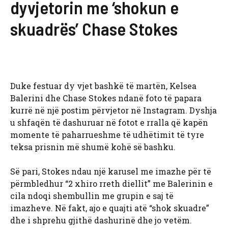
dyvjetorin me ‘shokun e
skuadrës’ Chase Stokes
Duke festuar dy vjet bashkë të martën, Kelsea
Balerini dhe Chase Stokes ndanë foto të papara
kurrë në një postim përvjetor në Instagram. Dyshja
u shfaqën të dashuruar në fotot e rralla që kapën
momente të paharrueshme të udhëtimit të tyre
teksa prisnin më shumë kohë së bashku.
Së pari, Stokes ndau një karusel me imazhe për të
përmbledhur “2 xhiro rreth diellit” me Balerinin e
cila ndoqi shembullin me grupin e saj të
imazheve. Në fakt, ajo e quajti atë “shok skuadre”
dhe i shprehu gjithë dashurinë dhe jo vetëm.