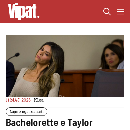
Skip
M
to
content
11 MAJ, 2026
Klea
Lajme nga realiteti
Bachelorette e Taylor