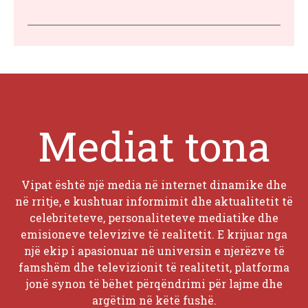
Mediat tona
Vipat është një media në internet dinamike dhe
në rritje, e kushtuar informimit dhe aktualitetit të
celebriteteve, personaliteteve mediatike dhe
emisioneve televizive të realitetit. E krijuar nga
një ekip i apasionuar në universin e njerëzve të
famshëm dhe televizionit të realitetit, platforma
jonë synon të bëhet përqëndrimi për lajme dhe
argëtim në këtë fushë.