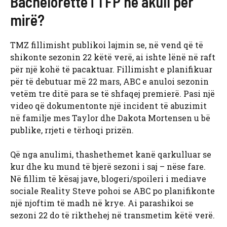
Bachelorette i TFP në akull për
mirë?
TMZ fillimisht publikoi lajmin se, në vend që të
shikonte sezonin 22 këtë verë, ai ishte lënë në raft
për një kohë të pacaktuar. Fillimisht e planifikuar
për të debutuar më 22 mars, ABC e anuloi sezonin
vetëm tre ditë para se të shfaqej premierë. Pasi një
video që dokumentonte një incident të abuzimit
në familje mes Taylor dhe Dakota Mortensen u bë
publike, rrjeti e tërhoqi prizën.
Që nga anulimi, thashethemet kanë qarkulluar se
kur dhe ku mund të bjerë sezoni i saj – nëse fare.
Në fillim të kësaj jave, blogeri/spoileri i mediave
sociale Reality Steve pohoi se ABC po planifikonte
një njoftim të madh në krye. Ai parashikoi se
sezoni 22 do të rikthehej në transmetim këtë verë.