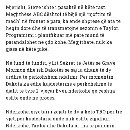
Mjerisht, Steve ishte i pasaktë në këtë rast.
Megjithëse ABC dështoi të bëjë një “njoftim të
madh” në frontet e para, ka ende shpresë që ata të
heqin dorë dhe të transmetojnë sezonin e Taylor.
Programimi i planifikuar më parë mund të
parandalohet në çdo kohë. Megjithatë, nuk ka
gjasa në këtë pikë.
Në fund të fundit, yllit Sekret të Jetës së Grave
Mormon dhe ish Dakotës së saj iu dhanë të dy
urdhra të përkohshëm ndalimi. Për momentin
Dakota ka edhe kujdestarinë e përkohshme të
djalit të tyre 2-vjeçar Ever, ndërkohë që çështja
është ende në proces.
Ndërkohë, gjyqtari i zgjati të dyja këto TRO për tre
vjet, por kujdestaria ende nuk është zgjidhur.
Ndërkohë, Taylor dhe Dakota iu tha të punonin