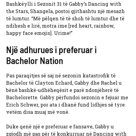
Bashkëylli i Sezonit 31 të Gabby’s Dancing with
the Stars, Shangela, postoi gjithashtu një mesazh
të lumtur. “Më pëlqen të të shoh të lumtur dhe të
ndihesh e lirë, motra ime [red heart, rainbow,
happy face emojis]. Urime!”
Një adhurues i preferuar i
Bachelor Nation
Pas paraqitjes së saj në sezonin katastrofik të
Bachelor të Clayton Echard, Gabby dhe Rachel u
bënë bashkë-udhëheqësit e parë ndonjëherë të
Bachelorette. Gabby përfundoi sezonin e fejuar me
Erich Schwer, por ata i dhanë fund lidhjes së tyre
vetëm disa muaj më vonë.
Duke qenë një e preferuar e fansave, Gabby u
zgjodh më pas për të konkurruar në Dancing with