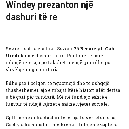
Windey prezanton një
dashuri të re
Sekreti është zbuluar: Sezoni 26
Beqare
yll
Gabi
Uindi
ka një dashuri të re. Për herë të parë
ndonjëherë, ajo po takohet me një grua dhe po
shkëlqen nga lumturia.
Edhe pse i pëlqen të ngacmojë dhe të ushqejë
thashethemet, ajo e mbajti këtë histori afër derisa
u bë gati për ta ndarë. Më në fund ajo është e
lumtur të ndajë lajmet e saj në rrjetet sociale.
Gjithmonë duke dashur të jetojë të vërtetën e saj,
Gabby e ka shpallur me krenari lidhjen e saj të re