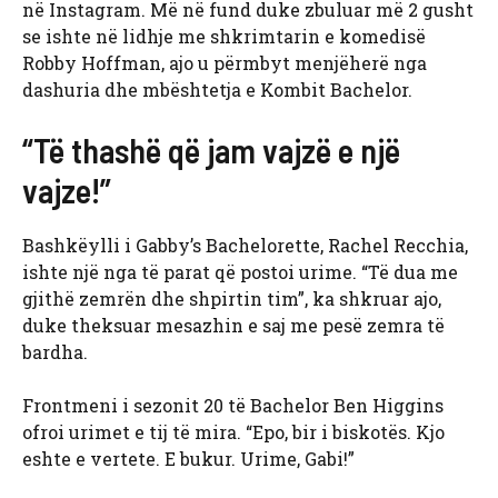
në Instagram. Më në fund duke zbuluar më 2 gusht
se ishte në lidhje me shkrimtarin e komedisë
Robby Hoffman, ajo u përmbyt menjëherë nga
dashuria dhe mbështetja e Kombit Bachelor.
“Të thashë që jam vajzë e një
vajze!”
Bashkëylli i Gabby’s Bachelorette, Rachel Recchia,
ishte një nga të parat që postoi urime. “Të dua me
gjithë zemrën dhe shpirtin tim”, ka shkruar ajo,
duke theksuar mesazhin e saj me pesë zemra të
bardha.
Frontmeni i sezonit 20 të Bachelor Ben Higgins
ofroi urimet e tij të mira. “Epo, bir i biskotës. Kjo
eshte e vertete. E bukur. Urime, Gabi!”