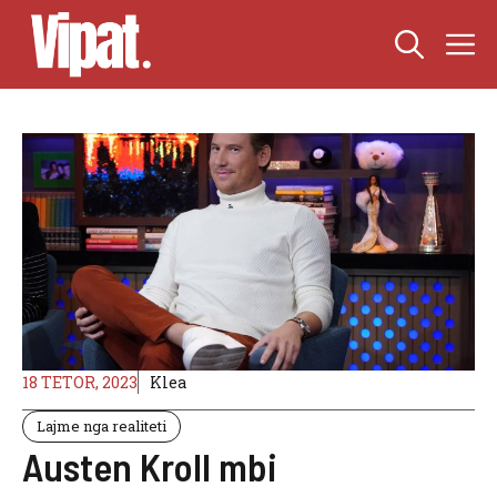
Skip
M
to
content
18 TETOR, 2023
Klea
Lajme nga realiteti
Austen Kroll mbi