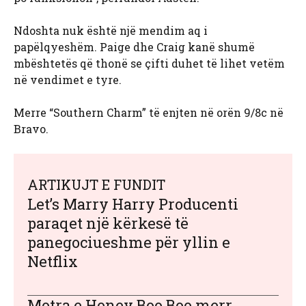
Ndoshta nuk është një mendim aq i
papëlqyeshëm. Paige dhe Craig kanë shumë
mbështetës që thonë se çifti duhet të lihet vetëm
në vendimet e tyre.
Merre “Southern Charm” të enjten në orën 9/8c në
Bravo.
ARTIKUJT E FUNDIT
Let’s Marry Harry Producenti
paraqet një kërkesë të
panegociueshme për yllin e
Netflix
Motra e Honey Boo Boo merr