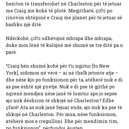
heziton të transferohet në Charleston për të jetuar
me Craig me kohë të plotë. Megjithatë, çifti po
rinovon shtëpinë e Craig me planet për të jetuar së
bashku një ditë.
Ndërkohë, çifti udhëtojnë mbrapa dhe mbrapa,
duke mos lënë të kalojnë më shumë se tre ditë pa u
parë.
“Craig bën shumë kohë për t’u ngjitur [to New
York], sidomos në verë – ai në thelb jetonte atje –
dhe nëse kjo po funksionon për ta, atëherë nuk e di
as pse është një pyetje. Nuk e di pse të gjithë po
ngrenë mendjen nëse janë të lumtur apo jo sepse
ajo nuk dëshiron të shkojë në Charleston? Edhe
çfarë! Ata as nuk janë fejuar ende, ajo nuk ka pse të
shkojë në Charleston. Për mua, nëse funksionon,
atëherë mos e rregulloni. Dhe për mendimin tim,
po funksionon”, përfundoi Austen.