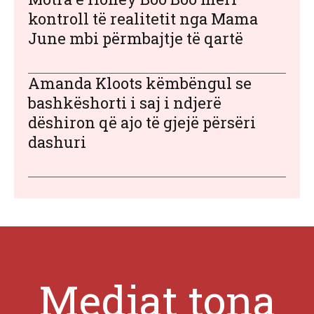
kontroll të realitetit nga Mama
June mbi përmbajtje të qartë
Amanda Kloots këmbëngul se
bashkëshorti i saj i ndjerë
dëshiron që ajo të gjejë përsëri
dashuri
Mediat tona