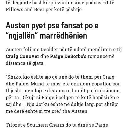
të dëgjonte bashkë-prezantuesin e podcast-it të
Pillows and Beer për këtë çështje.
Austen pyet pse fansat po e
“ngjallën” marrëdhënien
Austen foli me Decider për të ndarë mendimin e tij
Craig Conover
dhe
Paige DeSorbo’s
romancë në
distanca të gjata.
“Shiko, kjo është ajo që unë do të them për Craig
dhe Paige. Mund të mos jetë opinioni popullor, por
thjesht mendoj se distanca e largët po funksionon
për ta. Dikujt si Paige i pëlqen të ketë hapësirën e
saj dhe … Nju Jorku është në dukje larg, por shtëpi
më derë është si tre orë,” tha Austen.
Tifozët e Southern Charm do ta dinë se Paige