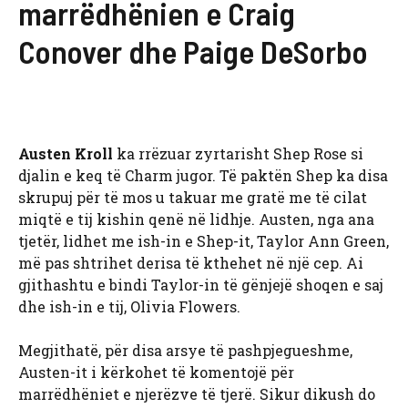
marrëdhënien e Craig
Conover dhe Paige DeSorbo
Austen Kroll
ka rrëzuar zyrtarisht Shep Rose si
djalin e keq të Charm jugor. Të paktën Shep ka disa
skrupuj për të mos u takuar me gratë me të cilat
miqtë e tij kishin qenë në lidhje. Austen, nga ana
tjetër, lidhet me ish-in e Shep-it, Taylor Ann Green,
më pas shtrihet derisa të kthehet në një cep. Ai
gjithashtu e bindi Taylor-in të gënjejë shoqen e saj
dhe ish-in e tij, Olivia Flowers.
Megjithatë, për disa arsye të pashpjegueshme,
Austen-it i kërkohet të komentojë për
marrëdhëniet e njerëzve të tjerë. Sikur dikush do