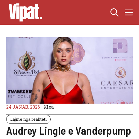
Skip
M
to
content
24 JANAR, 2026
Klea
Lajme nga realiteti
Audrey Lingle e Vanderpump