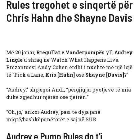
Rules tregohet e sinqertë për
Chris Hahn dhe Shayne Davis
Më 20 janar,
Rregullat e Vanderpompës
yll
Audrey
Lingle
u shfaq në Watch What Happens Live.
Prezantuesi Andy Cohen erdhi i nxehtë me një lojë
të “Pick a Lane,
Kris [Hahn]
ose
Shayne [Davis]
?”
“Audrey,” shpjegoi Andi, “përgjigjju pyetjeve të mia
duke zgjedhur njërën ose tjetrën.”
“Oh, jo,” ankoi Audrey, pasi të dyja janë
miqtë/bashkëpunëtorët e saj në SUR.
Audrey e Pump Rules do t’i