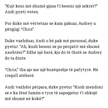
“Kujt keni më shumë gjasa t’i besoni një sekret?”
Andi pyeti veten.
Por duke më vërtetuar se kam gabuar, Audrey u
përgjigj: “Chris”.
Duke vazhduar, Andi u bë pak më personal, duke
pyetur: “Ah, kush besoni se po përgatit më shumë
nxehtësi?” Edhe një herë, kjo do të thotë se Audrey
do ta dinte.
“Chris,” tha ajo me një buzëqeshje të pafytyrë. Në
rregull atëherë.
Andi vazhdoi përpara, duke pyetur “Kush mendoni
se e ka lënë famën e tyre të sapogjetur t’i shkojë
më shumë në kokë?”