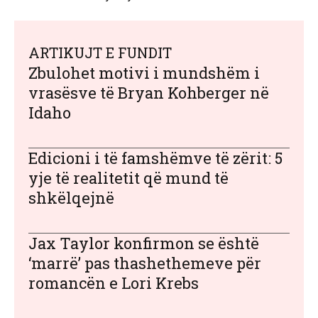
ARTIKUJT E FUNDIT
Zbulohet motivi i mundshëm i
vrasësve të Bryan Kohberger në
Idaho
Edicioni i të famshëmve të zërit: 5
yje të realitetit që mund të
shkëlqejnë
Jax Taylor konfirmon se është
‘marrë’ pas thashethemeve për
romancën e Lori Krebs