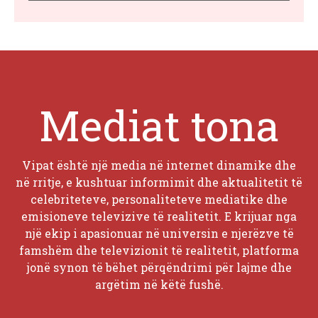
Mediat tona
Vipat është një media në internet dinamike dhe
në rritje, e kushtuar informimit dhe aktualitetit të
celebriteteve, personaliteteve mediatike dhe
emisioneve televizive të realitetit. E krijuar nga
një ekip i apasionuar në universin e njerëzve të
famshëm dhe televizionit të realitetit, platforma
jonë synon të bëhet përqëndrimi për lajme dhe
argëtim në këtë fushë.