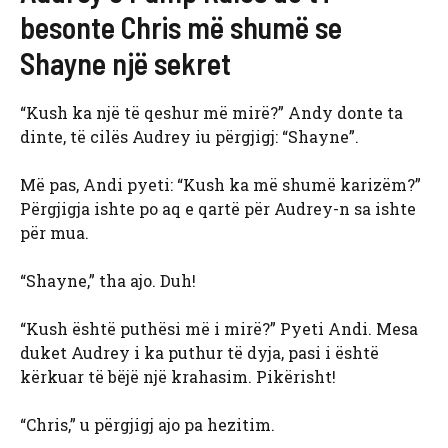
besonte Chris më shumë se
Shayne një sekret
“Kush ka një të qeshur më mirë?” Andy donte ta
dinte, të cilës Audrey iu përgjigj: “Shayne”.
Më pas, Andi pyeti: “Kush ka më shumë karizëm?”
Përgjigja ishte po aq e qartë për Audrey-n sa ishte
për mua.
“Shayne,” tha ajo. Duh!
“Kush është puthësi më i mirë?” Pyeti Andi. Mesa
duket Audrey i ka puthur të dyja, pasi i është
kërkuar të bëjë një krahasim. Pikërisht!
“Chris,” u përgjigj ajo pa hezitim.