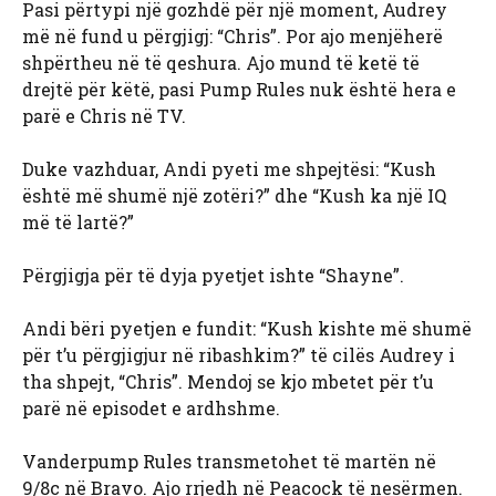
Pasi përtypi një gozhdë për një moment, Audrey
më në fund u përgjigj: “Chris”. Por ajo menjëherë
shpërtheu në të qeshura. Ajo mund të ketë të
drejtë për këtë, pasi Pump Rules nuk është hera e
parë e Chris në TV.
Duke vazhduar, Andi pyeti me shpejtësi: “Kush
është më shumë një zotëri?” dhe “Kush ka një IQ
më të lartë?”
Përgjigja për të dyja pyetjet ishte “Shayne”.
Andi bëri pyetjen e fundit: “Kush kishte më shumë
për t’u përgjigjur në ribashkim?” të cilës Audrey i
tha shpejt, “Chris”. Mendoj se kjo mbetet për t’u
parë në episodet e ardhshme.
Vanderpump Rules transmetohet të martën në
9/8c në Bravo. Ajo rrjedh në Peacock të nesërmen.