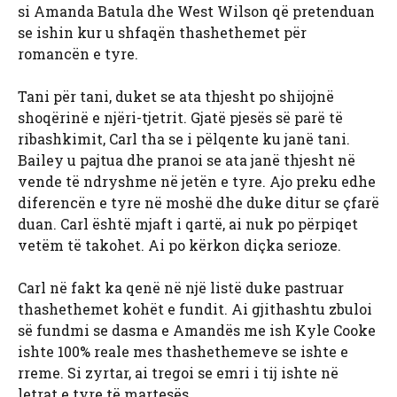
si Amanda Batula dhe West Wilson që pretenduan
se ishin kur u shfaqën thashethemet për
romancën e tyre.
Tani për tani, duket se ata thjesht po shijojnë
shoqërinë e njëri-tjetrit. Gjatë pjesës së parë të
ribashkimit, Carl tha se i pëlqente ku janë tani.
Bailey u pajtua dhe pranoi se ata janë thjesht në
vende të ndryshme në jetën e tyre. Ajo preku edhe
diferencën e tyre në moshë dhe duke ditur se çfarë
duan. Carl është mjaft i qartë, ai nuk po përpiqet
vetëm të takohet. Ai po kërkon diçka serioze.
Carl në fakt ka qenë në një listë duke pastruar
thashethemet kohët e fundit. Ai gjithashtu zbuloi
së fundmi se dasma e Amandës me ish Kyle Cooke
ishte 100% reale mes thashethemeve se ishte e
rreme. Si zyrtar, ai tregoi se emri i tij ishte në
letrat e tyre të martesës.