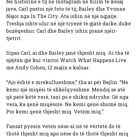
Në historinë e tij në Instagram në fillim të kësaj
jave, Carl postoi një foto të tij, Bailey dhe Yvonne
Najor nga In The City. Ata ishin në një ngjarje.
Treshja ishte ulur në një tryezë të gjatë darke, duke
buzëqeshur. Carl dhe Bailey ishin pranë njëri-
tjetrit.
Sipas Carl, ai dhe Bailey janë thjesht miq. Ai tha të
njëjtën gjë kur vizitoi Watch What Happens Live
me Andy Cohen, 12 majin e kaluar.
“Ajo është e mrekullueshme,” tha ai për Bejlin. “Ne
kemi një miqësi të shkëlqyeshme. Mendoj se atë
që patë këtë verë, tani po e shikoj ndryshe. Që nga
vera, ka qenë miqësore. Ne kemi qenë shumë miq.
Por kemi qenë thjesht miq. Vetëm miq.”
Fansat pyesin veten nëse ai në të vërtetë do të
thotë thjesht miq apo nëse do të thotë thjesht miq