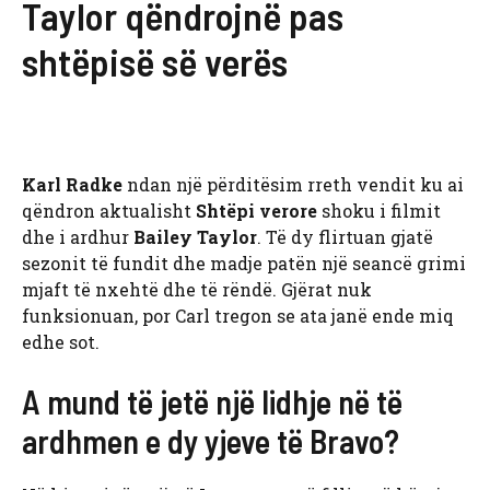
Taylor qëndrojnë pas
shtëpisë së verës
Karl Radke
ndan një përditësim rreth vendit ku ai
qëndron aktualisht
Shtëpi verore
shoku i filmit
dhe i ardhur
Bailey Taylor
. Të dy flirtuan gjatë
sezonit të fundit dhe madje patën një seancë grimi
mjaft të nxehtë dhe të rëndë. Gjërat nuk
funksionuan, por Carl tregon se ata janë ende miq
edhe sot.
A mund të jetë një lidhje në të
ardhmen e dy yjeve të Bravo?