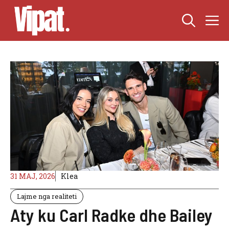
Skip
M
to
content
31 MAJ, 2026
Klea
Lajme nga realiteti
Aty ku Carl Radke dhe Bailey