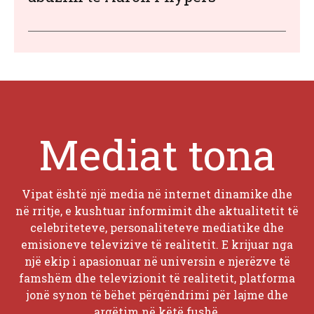
Mediat tona
Vipat është një media në internet dinamike dhe
në rritje, e kushtuar informimit dhe aktualitetit të
celebriteteve, personaliteteve mediatike dhe
emisioneve televizive të realitetit. E krijuar nga
një ekip i apasionuar në universin e njerëzve të
famshëm dhe televizionit të realitetit, platforma
jonë synon të bëhet përqëndrimi për lajme dhe
argëtim në këtë fushë.