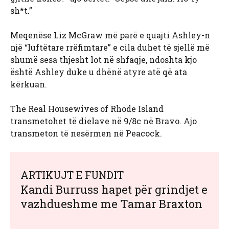
sh*t.”
Meqenëse Liz McGraw më parë e quajti Ashley-n
një “luftëtare rrëfimtare” e cila duhet të sjellë më
shumë sesa thjesht lot në shfaqje, ndoshta kjo
është Ashley duke u dhënë atyre atë që ata
kërkuan.
The Real Housewives of Rhode Island
transmetohet të dielave në 9/8c në Bravo. Ajo
transmeton të nesërmen në Peacock.
ARTIKUJT E FUNDIT
Kandi Burruss hapet për grindjet e
vazhdueshme me Tamar Braxton