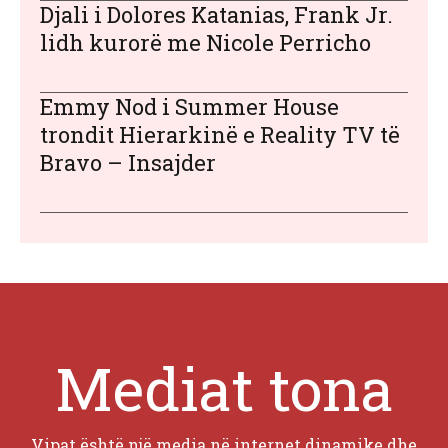
Djali i Dolores Katanias, Frank Jr.
lidh kurorë me Nicole Perricho
Emmy Nod i Summer House
trondit Hierarkinë e Reality TV të
Bravo – Insajder
Mediat tona
Vipat është një media në internet dinamike dhe