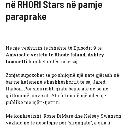
në RHORI Stars në pamje
paraprake
Në një vështrim të fshehtë të Episodit 9 të
Amvisat e vërteta të Rhode Island
,
Ashley
Iaconetti
humbet qetësinë e saj.
Zonjat supozohet se po shijojnë një natë gjërash në
bar në kafenenë e bashkëshortit të saj Jared
Haibon. Por sigurisht, gratë bëjnë atë që bëjnë
gjithmonë amvisat. Ata futen në një ndeshje
publike me njëri-tjetrin.
Më konkretisht, Rosie DiMare dhe Kelsey Swanson
vazhdojnë të debatojnë për “sirengate”, e cila u