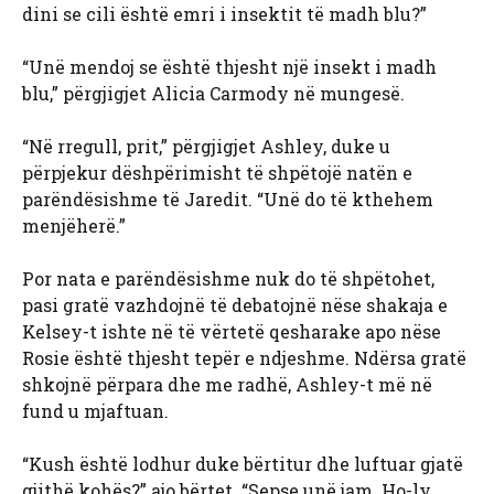
dini se cili është emri i insektit të madh blu?”
“Unë mendoj se është thjesht një insekt i madh
blu,” përgjigjet Alicia Carmody në mungesë.
“Në rregull, prit,” përgjigjet Ashley, duke u
përpjekur dëshpërimisht të shpëtojë natën e
parëndësishme të Jaredit. “Unë do të kthehem
menjëherë.”
Por nata e parëndësishme nuk do të shpëtohet,
pasi gratë vazhdojnë të debatojnë nëse shakaja e
Kelsey-t ishte në të vërtetë qesharake apo nëse
Rosie është thjesht tepër e ndjeshme. Ndërsa gratë
shkojnë përpara dhe me radhë, Ashley-t më në
fund u mjaftuan.
“Kush është lodhur duke bërtitur dhe luftuar gjatë
gjithë kohës?” ajo bërtet. “Sepse unë jam. Ho-ly