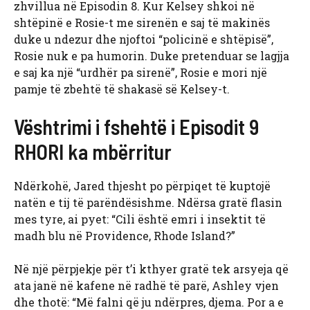
zhvillua në Episodin 8. Kur Kelsey shkoi në
shtëpinë e Rosie-t me sirenën e saj të makinës
duke u ndezur dhe njoftoi “policinë e shtëpisë”,
Rosie nuk e pa humorin. Duke pretenduar se lagjja
e saj ka një “urdhër pa sirenë”, Rosie e mori një
pamje të zbehtë të shakasë së Kelsey-t.
Vështrimi i fshehtë i Episodit 9
RHORI ka mbërritur
Ndërkohë, Jared thjesht po përpiqet të kuptojë
natën e tij të parëndësishme. Ndërsa gratë flasin
mes tyre, ai pyet: “Cili është emri i insektit të
madh blu në Providence, Rhode Island?”
Në një përpjekje për t’i kthyer gratë tek arsyeja që
ata janë në kafene në radhë të parë, Ashley vjen
dhe thotë: “Më falni që ju ndërpres, djema. Por a e