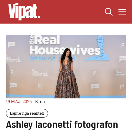
Skip
M
to
content
19 MAJ, 2026
Klea
Lajme nga realiteti
Ashley Iaconetti fotografon