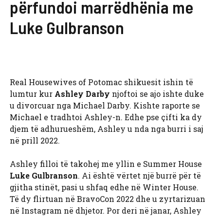
përfundoi marrëdhënia me
Luke Gulbranson
Real Housewives of Potomac shikuesit ishin të
lumtur kur
Ashley Darby
njoftoi se ajo ishte duke
u divorcuar nga Michael Darby. Kishte raporte se
Michael e tradhtoi Ashley-n. Edhe pse çifti ka dy
djem të adhurueshëm, Ashley u nda nga burri i saj
në prill 2022.
Ashley filloi të takohej me yllin e Summer House
Luke Gulbranson
. Ai është vërtet një burrë për të
gjitha stinët, pasi u shfaq edhe në Winter House.
Të dy flirtuan në BravoCon 2022 dhe u zyrtarizuan
në Instagram në dhjetor. Por deri në janar, Ashley