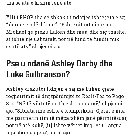
tha se ata e kishin lënë atë.
Ylli i RHOP tha se shkaku i ndarjes ishte jeta e saj
“shumë e ndërlikuar”. “Është situata ime me
Michael që preku Lukën dhe mua, dhe siç thashë,
ai ishte një ushtarak, por në fund të fundit nuk
është aty,” shpjegoi ajo.
Pse u ndanë Ashley Darby dhe
Luke Gulbranson?
Ashley diskutoi lidhjen e saj me Lukën gjatë
regjistrimit të drejtpërdrejtë të Reali-Tea të Page
Six. “Në të vërtetë ne thjesht u ndamë,” shpjegoi
ajo. “Situata ime është e komplikuar. Gjërat e mia
me partnerin tim të mëparshëm janë përmirësuar,
por në atë kohë, [it] ishte vërtet keq. Ai u largua
nga shumë gjëra”, shtoi ajo.