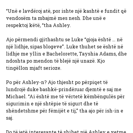
“Unë e lavdëroj atë, por ishte një kashtë e fundit që
vendosëm ta mbajmë mes nesh. Dhe unë e
respektoj këtë, “tha Ashley.
Ajo përmendi gjithashtu se Luke “gjoja është … në
një lidhje, sipas blogeve”. Luke thuhet se është në
lidhje me yllin e Bachelorette, Tayshia Adams, dhe
ndoshta po mendon të blejë një unazë. Kjo
tingëllon mjaft serioze.
Po për Ashley-n? Ajo thjesht po përpiqet të
lundrojë duke bashkë-prindëruar djemtë e saj me
Michael. “Ai është me të vërtetë këmbëngulës për
sigurimin e një shtëpie të sigurt dhe të
shëndetshme për fëmijët e tij,” tha ajo për ish-in e
saj.
Do të jetë interesante të shihet një Ashley e vetme