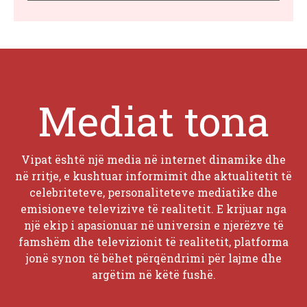
Mediat tona
Vipat është një media në internet dinamike dhe
në rritje, e kushtuar informimit dhe aktualitetit të
celebriteteve, personaliteteve mediatike dhe
emisioneve televizive të realitetit. E krijuar nga
një ekip i apasionuar në universin e njerëzve të
famshëm dhe televizionit të realitetit, platforma
jonë synon të bëhet përqëndrimi për lajme dhe
argëtim në këtë fushë.