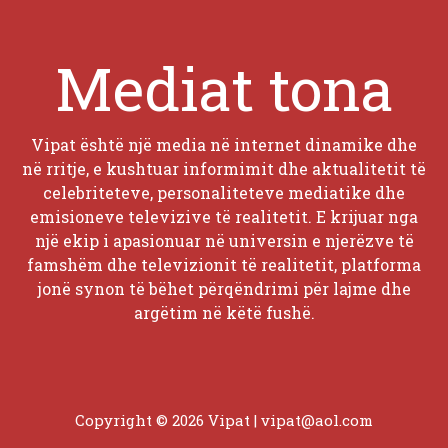
Mediat tona
Vipat është një media në internet dinamike dhe
në rritje, e kushtuar informimit dhe aktualitetit të
celebriteteve, personaliteteve mediatike dhe
emisioneve televizive të realitetit. E krijuar nga
një ekip i apasionuar në universin e njerëzve të
famshëm dhe televizionit të realitetit, platforma
jonë synon të bëhet përqëndrimi për lajme dhe
argëtim në këtë fushë.
Copyright © 2026 Vipat |
vipat@aol.com