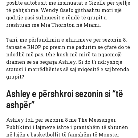
poshtë autobusit me insinuatat e Gizelle për sjellje
të pahijshme. Wendy Osefo gjithashtu mori një
goditje pasi sulmuesit e rëndë të grupit u
rreshtuan me Mia Thornton në Miami.
Tani, me përfundimin e xhirimeve për sezonin 8,
fansat e RHOP po presin me padurim se çfarë do të
ndodhë më pas. Dhe kush më mirë ta ngacmojë
dramën se sa beqarja Ashley. Si do t’i ndryshojë
statusi i marrëdhënies së saj miqësitë e saj brenda
grupit?
Ashley e përshkroi sezonin si “të
ashpër”
Ashley foli për sezonin 8 me The Messenger.
Publikimi i lajmeve ishte i pranishëm të shtunën
në lojën e basketbollit të famshëm të Monster