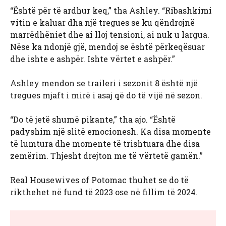
“Është për të ardhur keq,” tha Ashley. “Ribashkimi
vitin e kaluar dha një tregues se ku qëndrojnë
marrëdhëniet dhe ai lloj tensioni, ai nuk u largua.
Nëse ka ndonjë gjë, mendoj se është përkeqësuar
dhe ishte e ashpër. Ishte vërtet e ashpër.”
Ashley mendon se traileri i sezonit 8 është një
tregues mjaft i mirë i asaj që do të vijë në sezon.
“Do të jetë shumë pikante,” tha ajo. “Është
padyshim një slitë emocionesh. Ka disa momente
të lumtura dhe momente të trishtuara dhe disa
zemërim. Thjesht drejton me të vërtetë gamën.”
Real Housewives of Potomac thuhet se do të
rikthehet në fund të 2023 ose në fillim të 2024.