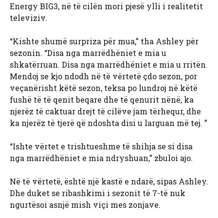
Energy BIG3, në të cilën mori pjesë ylli i realitetit
televiziv.
“Kishte shumë surpriza për mua,” tha Ashley për
sezonin. “Disa nga marrëdhëniet e mia u
shkatërruan. Disa nga marrëdhëniet e mia u rritën.
Mendoj se kjo ndodh në të vërtetë çdo sezon, por
veçanërisht këtë sezon, teksa po lundroj në këtë
fushë të të qenit beqare dhe të qenurit nënë, ka
njerëz të caktuar drejt të cilëve jam tërhequr, dhe
ka njerëz të tjerë që ndoshta disi u larguan më tej. ”
“Ishte vërtet e trishtueshme të shihja se si disa
nga marrëdhëniet e mia ndryshuan,” zbuloi ajo.
Në të vërtetë, është një kastë e ndarë, sipas Ashley.
Dhe duket se ribashkimi i sezonit të 7-të nuk
ngurtësoi asnjë mish viçi mes zonjave.