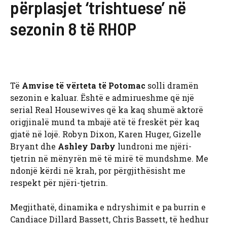
përplasjet ‘trishtuese’ në
sezonin 8 të RHOP
Të
Amvise të vërteta të Potomac
solli dramën
sezonin e kaluar. Është e admirueshme që një
serial Real Housewives që ka kaq shumë aktorë
origjinalë mund ta mbajë atë të freskët për kaq
gjatë në lojë. Robyn Dixon, Karen Huger, Gizelle
Bryant dhe
Ashley Darby
lundroni me njëri-
tjetrin në mënyrën më të mirë të mundshme. Me
ndonjë kërdi në krah, por përgjithësisht me
respekt për njëri-tjetrin.
Megjithatë, dinamika e ndryshimit e pa burrin e
Candiace Dillard Bassett, Chris Bassett, të hedhur