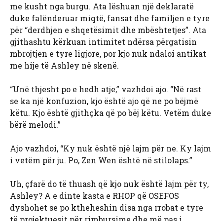
me kusht nga burgu. Ata lëshuan një deklaratë
duke falënderuar miqtë, fansat dhe familjen e tyre
për “derdhjen e shqetësimit dhe mbështetjes”. Ata
gjithashtu kërkuan intimitet ndërsa përgatisin
mbrojtjen e tyre ligjore, por kjo nuk ndaloi antikat
me hije të Ashley në skenë.
“Unë thjesht po e hedh atje,” vazhdoi ajo. “Në rast
se ka një konfuzion, kjo është ajo që ne po bëjmë
këtu. Kjo është gjithçka që po bëj këtu. Vetëm duke
bërë melodi.”
Ajo vazhdoi, “Ky nuk është një lajm për ne. Ky lajm
i vetëm për ju. Po, Zen Wen është në stilolaps.”
Uh, çfarë do të thuash që kjo nuk është lajm për ty,
Ashley? A e dinte kasta e RHOP që OSEFOS
dyshohet se po ktheheshin disa nga rrobat e tyre
të projektuesit për rimbursime dhe më pas i