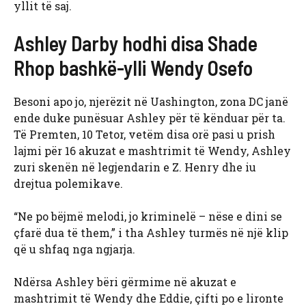
yllit të saj.
Ashley Darby hodhi disa Shade
Rhop bashkë-ylli Wendy Osefo
Besoni apo jo, njerëzit në Uashington, zona DC janë
ende duke punësuar Ashley për të kënduar për ta.
Të Premten, 10 Tetor, vetëm disa orë pasi u prish
lajmi për 16 akuzat e mashtrimit të Wendy, Ashley
zuri skenën në legjendarin e Z. Henry dhe iu
drejtua polemikave.
“Ne po bëjmë melodi, jo kriminelë – nëse e dini se
çfarë dua të them,” i tha Ashley turmës në një klip
që u shfaq nga ngjarja.
Ndërsa Ashley bëri gërmime në akuzat e
mashtrimit të Wendy dhe Eddie, çifti po e lironte