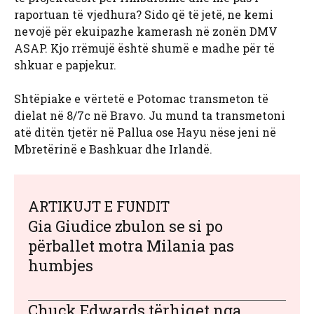
raportuan të vjedhura? Sido që të jetë, ne kemi
nevojë për ekuipazhe kamerash në zonën DMV
ASAP. Kjo rrëmujë është shumë e madhe për të
shkuar e papjekur.
Shtëpiake e vërtetë e Potomac transmeton të
dielat në 8/7c në Bravo. Ju mund ta transmetoni
atë ditën tjetër në Pallua ose Hayu nëse jeni në
Mbretërinë e Bashkuar dhe Irlandë.
ARTIKUJT E FUNDIT
Gia Giudice zbulon se si po
përballet motra Milania pas
humbjes
Chuck Edwards tërhiqet nga