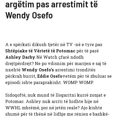
argëtim pas arrestimit të
Wendy Osefo
A e spërkati dikush tjetër në TV -në e tyre pas
Shtëpiake të Vërtetë të Potomac
për të parë
Ashley Darby
Në Watch çfarë ndodh
drejtpërdrejt? Ne po vdisnim për marrjen e saj të
nxehtë
Wendy Osefo’s
arrestimi tronditës
përkrah burrit,
Eddie Osefo
vetëm për të zbuluar se
episodi ishte paraprakisht. WOMP WOMP.
Sidoqoftë, nuk mund të llogaritni kurrë zonjat e
Potomac. Ashley nuk arriti të hidhte hije në
WWHL mbrëmë, por në jetën reale? Ajo kishte
shumë për të thënë në lidhje me rënien e bashkë-