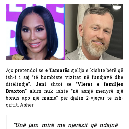
Ajo pretendoi se
e Tamarës
sjellja e kishte bërë që
ish-i i saj “të humbiste vizitat në fundjavë dhe
ditëlindje”.
Jeni
shtoi se “
Vlerat e familjes
Braxton”
alum nuk ishte “në asnjë mënyrë një
bonus apo një mama” për djalin 2-vjeçar të ish-
çiftit, Asher.
“Unë jam mirë me njerëzit që ndajnë