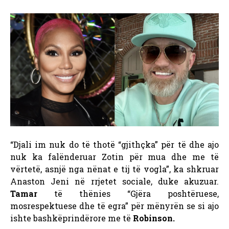
“Djali im nuk do të thotë “gjithçka” për të dhe ajo
nuk ka falënderuar Zotin për mua dhe me të
vërtetë, asnjë nga nënat e tij të vogla”, ka shkruar
Anaston Jeni në rrjetet sociale, duke akuzuar.
Tamar
të thënies
“Gjëra poshtëruese,
mosrespektuese dhe të egra” për mënyrën se si ajo
ishte bashkëprindërore me të
Robinson.