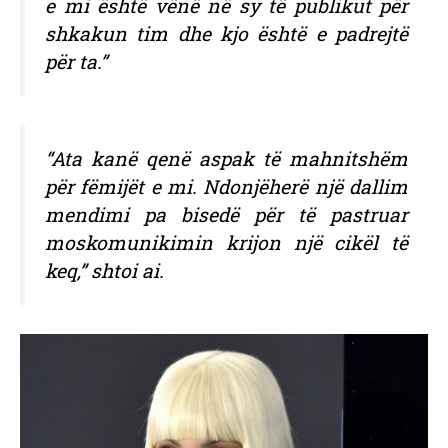
e mi është vënë në sy të publikut për
shkakun tim dhe kjo është e padrejtë
për ta.”
“Ata kanë qenë aspak të mahnitshëm
për fëmijët e mi. Ndonjëherë një dallim
mendimi pa bisedë për të pastruar
moskomunikimin krijon një cikël të
keq,” shtoi ai.