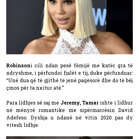
Robinson
i cili ndan pesë fëmijë me katër gra të
ndryshme, i përfundoi fjalët e tij, duke përfunduar:
“Unë dua që të gjithë të jenë paqësorë dhe do të bëj
çmos për ta nxitur atë.”
Para lidhjes së saj me
Jeremy, Tamar
ishte i lidhur
në mënyrë romantike me sipërmarrësin David
Adefeso. Dyshja u ndanë në vitin 2020 pas dy
vitesh lidhje.