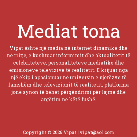
Mediat tona
Vipat është një media në internet dinamike dhe
në rritje, e kushtuar informimit dhe aktualitetit të
celebriteteve, personaliteteve mediatike dhe
emisioneve televizive të realitetit. E krijuar nga
një ekip i apasionuar në universin e njerëzve të
famshëm dhe televizionit të realitetit, platforma
jonë synon të bëhet përqëndrimi për lajme dhe
argëtim në këtë fushë.
Copyright © 2026 Vipat |
vipat@aol.com