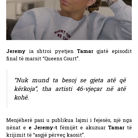
Jeremy
ia shtroi pyetjen
Tamar
gjatë episodit
final të marsit “Queens Court”.
“Nuk mund ta besoj se gjeta atë që
kërkoja”, tha artisti 46-vjeçar në atë
kohë.
Menjëherë pasi u publikua lajmi i fejesës, një nga
nënat e
e Jeremy-t
fëmijët e akuzuar
Tamar
të
krijimit të “asgjë përveç kaosit”.