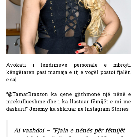
Avokati i lëndimeve personale e mbrojti
këngëtaren pasi mamaja e tij e vogël postoi fjalën
e saj.
“@TamarBraxton ka qenë gjithmonë një nënë e
mrekullueshme dhe i ka llastuar fëmijët e mi me
dashuri!”
Jeremy
ka shkruar në Instagram Stories.
Ai vazhdoi – “Fjala e nënës për fëmijët