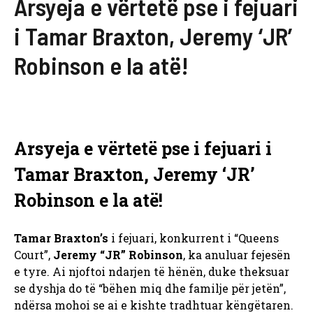
Arsyeja e vërtetë pse i fejuari
i Tamar Braxton, Jeremy ‘JR’
Robinson e la atë!
Arsyeja e vërtetë pse i fejuari i
Tamar Braxton, Jeremy ‘JR’
Robinson e la atë!
Tamar Braxton’s
i fejuari, konkurrent i “Queens
Court”,
Jeremy “JR” Robinson
, ka anuluar fejesën
e tyre. Ai njoftoi ndarjen të hënën, duke theksuar
se dyshja do të “bëhen miq dhe familje për jetën”,
ndërsa mohoi se ai e kishte tradhtuar këngëtaren.