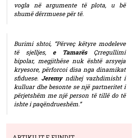
vogla në argumente të plota, u bë
shumë dërrmuese për të.
Burimi shtoi, “Përveç këtyre modeleve
të sjelljes,
e Tamarës
Çrregullimi
bipolar, megjithëse nuk është arsyeja
kryesore, përforcoi disa nga dinamikat
sfiduese.
Jeremy
ndihej vazhdimisht i
kulluar dhe besonte se një partneritet i
përjetshëm me një person të tillë do të
ishte i paqëndrueshëm.”
ARTIKUJT E FUNDIT