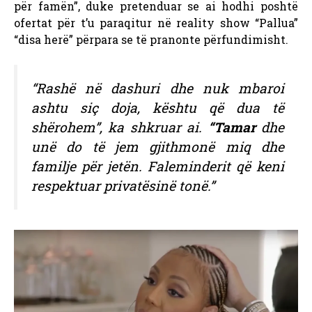
për famën”, duke pretenduar se ai hodhi poshtë
ofertat për t’u paraqitur në reality show “Pallua”
“disa herë” përpara se të pranonte përfundimisht.
“Rashë në dashuri dhe nuk mbaroi
ashtu siç doja, kështu që dua të
shërohem”, ka shkruar ai.
“Tamar
dhe
unë do të jem gjithmonë miq dhe
familje për jetën. Faleminderit që keni
respektuar privatësinë tonë.”