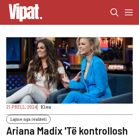
Skip
M
to
content
21 PRILL, 2024
Klea
Lajme nga realiteti
Ariana Madix 'Të kontrollosh