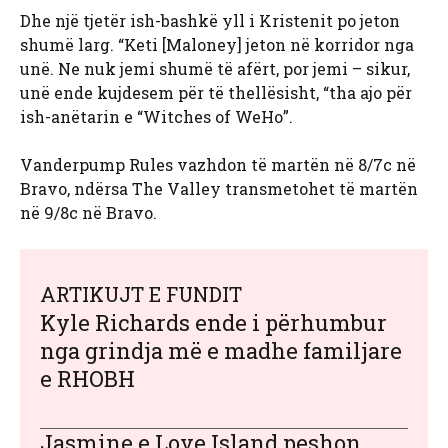
Dhe një tjetër ish-bashkë yll i Kristenit po jeton
shumë larg. “Keti [Maloney] jeton në korridor nga
unë. Ne nuk jemi shumë të afërt, por jemi – sikur,
unë ende kujdesem për të thellësisht, “tha ajo për
ish-anëtarin e “Witches of WeHo”.
Vanderpump Rules vazhdon të martën në 8/7c në
Bravo, ndërsa The Valley transmetohet të martën
në 9/8c në Bravo.
ARTIKUJT E FUNDIT
Kyle Richards ende i përhumbur
nga grindja më e madhe familjare
e RHOBH
Jasmine e Love Island peshon