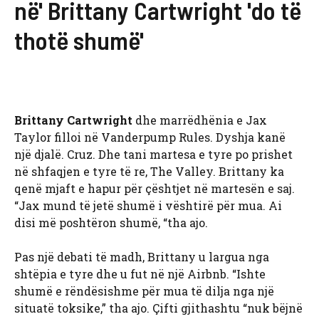
në' Brittany Cartwright 'do të
thotë shumë'
Brittany Cartwright
dhe marrëdhënia e Jax
Taylor filloi në Vanderpump Rules. Dyshja kanë
një djalë. Cruz. Dhe tani martesa e tyre po prishet
në shfaqjen e tyre të re, The Valley. Brittany ka
qenë mjaft e hapur për çështjet në martesën e saj.
“Jax mund të jetë shumë i vështirë për mua. Ai
disi më poshtëron shumë, “tha ajo.
Pas një debati të madh, Brittany u largua nga
shtëpia e tyre dhe u fut në një Airbnb. “Ishte
shumë e rëndësishme për mua të dilja nga një
situatë toksike,” tha ajo. Çifti gjithashtu “nuk bëjnë