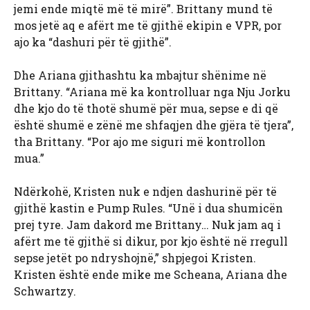
jemi ende miqtë më të mirë”. Brittany mund të
mos jetë aq e afërt me të gjithë ekipin e VPR, por
ajo ka “dashuri për të gjithë”.
Dhe Ariana gjithashtu ka mbajtur shënime në
Brittany. “Ariana më ka kontrolluar nga Nju Jorku
dhe kjo do të thotë shumë për mua, sepse e di që
është shumë e zënë me shfaqjen dhe gjëra të tjera”,
tha Brittany. “Por ajo me siguri më kontrollon
mua.”
Ndërkohë, Kristen nuk e ndjen dashurinë për të
gjithë kastin e Pump Rules. “Unë i dua shumicën
prej tyre. Jam dakord me Brittany… Nuk jam aq i
afërt me të gjithë si dikur, por kjo është në rregull
sepse jetët po ndryshojnë,” shpjegoi Kristen.
Kristen është ende mike me Scheana, Ariana dhe
Schwartzy.