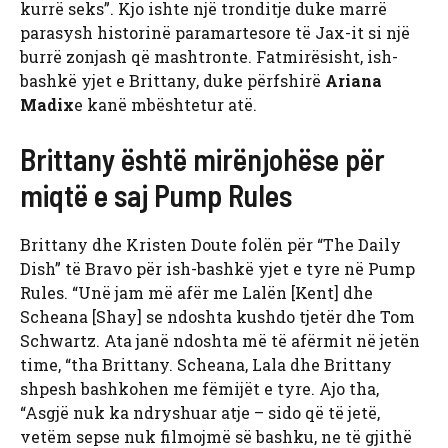
kurrë seks”. Kjo ishte një tronditje duke marrë
parasysh historinë paramartesore të Jax-it si një
burrë zonjash që mashtronte. Fatmirësisht, ish-
bashkë yjet e Brittany, duke përfshirë
Ariana
Madix
e kanë mbështetur atë.
Brittany është mirënjohëse për
miqtë e saj Pump Rules
Brittany dhe Kristen Doute folën për “The Daily
Dish” të Bravo për ish-bashkë yjet e tyre në Pump
Rules. “Unë jam më afër me Lalën [Kent] dhe
Scheana [Shay] se ndoshta kushdo tjetër dhe Tom
Schwartz. Ata janë ndoshta më të afërmit në jetën
time, “tha Brittany. Scheana, Lala dhe Brittany
shpesh bashkohen me fëmijët e tyre. Ajo tha,
“Asgjë nuk ka ndryshuar atje – sido që të jetë,
vetëm sepse nuk filmojmë së bashku, ne të gjithë