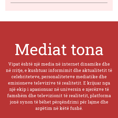
Mediat tona
Vipat është një media në internet dinamike dhe
në rritje, e kushtuar informimit dhe aktualitetit të
celebriteteve, personaliteteve mediatike dhe
emisioneve televizive të realitetit. E krijuar nga
një ekip i apasionuar në universin e njerëzve të
famshëm dhe televizionit të realitetit, platforma
jonë synon të bëhet përqëndrimi për lajme dhe
argëtim në këtë fushë.