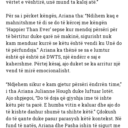
vërtet e vështirë, unë mund ta kaloj atë.”
Për sa i përket këngës, Ariana tha: “Ndihem kaq e
mahnitshme të di se do të kërcej me këngën
‘Happier Than Ever’ sepse kur mendoj përsëri për
të bërtitur duke qarë në makinë, sigurisht nuk
kam menduar kurrë se këtu është vendi ku Unë do
të përfundoja.” Ariana ka thënë se sa e lumtur
është që është në DWTS, një ëndërr e saj e
kahershme. Përtej kësaj, ajo duket se ka arritur një
vend të mirë emocionalisht.
“Ndjehem sikur e kam gjetur përsëri ëndrrën time,”
i tha Ariana Julianne Hough duke luftuar lotët.
Ajo shpjegoi, “Do të doja që gjyshja ime të ishte
këtu për ta parë. E humba vitin e kaluar dhe ajo do
të kishte dashur shumë ta shihte këtë.” Çdokush
do të qante duke pasur parasysh këtë kontekst. Në
fund të natës, Ariana dhe Pasha ishin të sigurt me