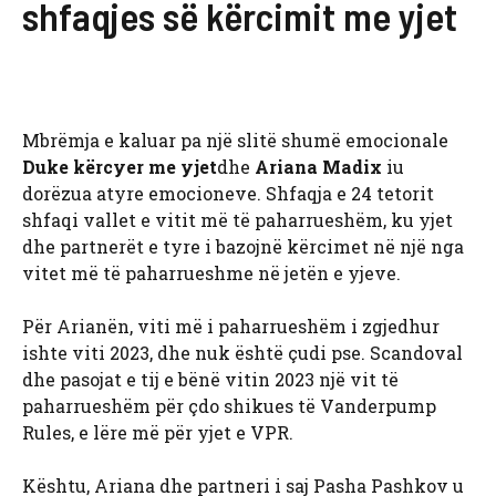
shfaqjes së kërcimit me yjet
Mbrëmja e kaluar pa një slitë shumë emocionale
Duke kërcyer me yjet
dhe
Ariana Madix
iu
dorëzua atyre emocioneve. Shfaqja e 24 tetorit
shfaqi vallet e vitit më të paharrueshëm, ku yjet
dhe partnerët e tyre i bazojnë kërcimet në një nga
vitet më të paharrueshme në jetën e yjeve.
Për Arianën, viti më i paharrueshëm i zgjedhur
ishte viti 2023, dhe nuk është çudi pse. Scandoval
dhe pasojat e tij e bënë vitin 2023 një vit të
paharrueshëm për çdo shikues të Vanderpump
Rules, e lëre më për yjet e VPR.
Kështu, Ariana dhe partneri i saj Pasha Pashkov u