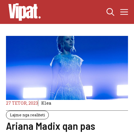
Skip
M
to
content
27 TETOR, 2023
Klea
Lajme nga realiteti
Ariana Madix qan pas