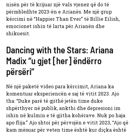
nisën për të krijuar një vals vjenez që do të
përmbledhte 2023-ën e Arianës. Me një grup
kërcimi në “Happier Than Ever” të Billie Eilish,
emocionet ishin të larta për Arianën dhe
shikuesit.
Dancing with the Stars: Ariana
Madix “u gjet [her] ëndërro
përsëri”
Në një paketë video para kërcimit, Ariana ka
komentuar eksperiencën e saj të vitit 2023. Ajo
tha: “Duke parë të gjithë jetën time duke
shpërthyer në publik, ankthi dhe depresioni im
ishin në kulmin e të gjitha kohërave. Nuk po haja
apo flija.” Ajo shtoi për përvojën e vitit 2023, “Ajo që
kam mësuar për veten time është kur diçka është