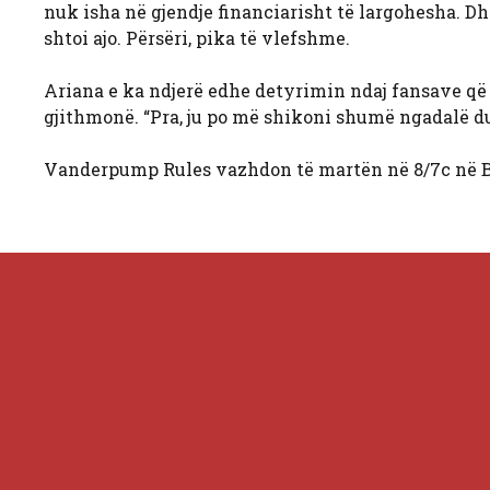
nuk isha në gjendje financiarisht të largohesha. Dhe
shtoi ajo. Përsëri, pika të vlefshme.
Ariana e ka ndjerë edhe detyrimin ndaj fansave që të
gjithmonë. “Pra, ju po më shikoni shumë ngadalë du
Vanderpump Rules vazhdon të martën në 8/7c në B