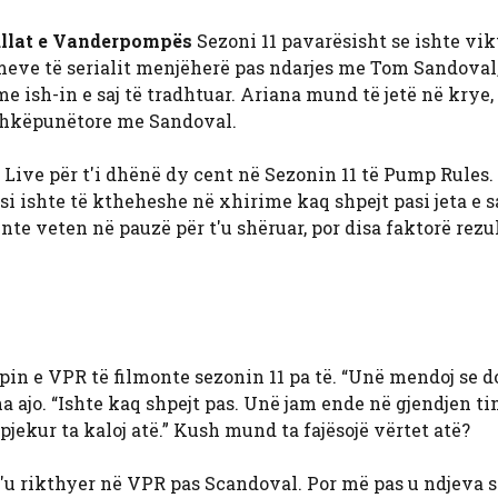
llat e Vanderpompës
Sezoni 11 pavarësisht se ishte vi
imeve të serialit menjëherë pas ndarjes me Tom Sandoval
 me ish-in e saj të tradhtuar. Ariana mund të jetë në krye,
bashkëpunëtore me Sandoval.
ve për t'i dhënë dy cent në Sezonin 11 të Pump Rules. 
 si ishte të ktheheshe në xhirime kaq shpejt pasi jeta e s
te veten në pauzë për t'u shëruar, por disa faktorë rezu
pin e VPR të filmonte sezonin 11 pa të. “Unë mendoj se d
ha ajo. “Ishte kaq shpejt pas. Unë jam ende në gjendjen t
pjekur ta kaloj atë.” Kush mund ta fajësojë vërtet atë?
'u rikthyer në VPR pas Scandoval. Por më pas u ndjeva 