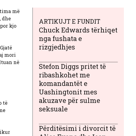
ktima më
, dhe
ARTIKUJT E FUNDIT
 por kjo
Chuck Edwards tërhiqet
nga fushata e
rizgjedhjes
Gjatë
aj mori
ltuan në
Stefon Diggs pritet të
ribashkohet me
komandantët e
Uashingtonit mes
akuzave për sulme
o të
seksuale
ime
Përditësimi i divorcit të
sikur