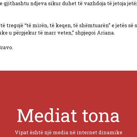
 gjithashtu ndjeva sikur duhet të vazhdoja të jetoja jetë
 tregojë “të mirën, të keqen, të shëmtuarën” e jetës së sa
ke u përpjekur të marr veten,” shpjegoi Ariana.
ravo.
Mediat tona
Vipat është një media në internet dinamike