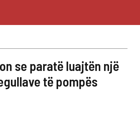
n se paratë luajtën një
regullave të pompës