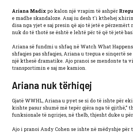
Ariana Madix
po kalon një vrapim të ashpër
Rregu
e madhe skandaloze. Asaj iu desh t'i kthehej xhir
disa nga yjet e saj presin që ajo të jetë e përzemërt
nuk do të thotë se është e lehtë për të që të jetë 
Ariana së fundmi u shfaq në Watch What Happens Li
shfaqjes pas shfaqjes, Ariana u tregua e sinqertë se
një kthesë dramatike. Ajo pranoi se mendonte ta vin
transportimin e saj me kamion.
Ariana nuk tërhiqej
Gjatë WWHL, Ariana u pyet se si do të ishte për eki
kishte pasur shumë më tepër gjëra nga të gjithë,” t
funksionale të ngrirjes, në thelb, thjesht duke u për
Ajo i pranoi Andy Cohen se ishte në mëdyshje për t