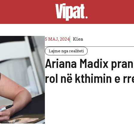
5 MAJ, 2024
Klea
Lajme nga realiteti
Ariana Madix prano
rol në kthimin e r