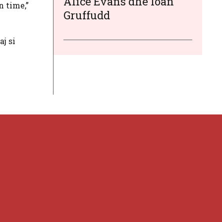
Alice Evans dhe Ioan
n time,”
Gruffudd
j si