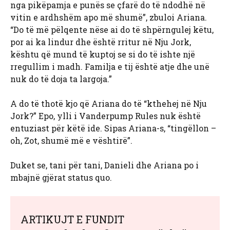
nga pikëpamja e punës se çfarë do të ndodhë në
vitin e ardhshëm apo më shumë”, zbuloi Ariana.
“Do të më pëlqente nëse ai do të shpërngulej këtu,
por ai ka lindur dhe është rritur në Nju Jork,
kështu që mund të kuptoj se si do të ishte një
rregullim i madh. Familja e tij është atje dhe unë
nuk do të doja ta largoja.”
A do të thotë kjo që Ariana do të “kthehej në Nju
Jork?” Epo, ylli i Vanderpump Rules nuk është
entuziast për këtë ide. Sipas Ariana-s, “tingëllon –
oh, Zot, shumë më e vështirë”.
Duket se, tani për tani, Danieli dhe Ariana po i
mbajnë gjërat status quo.
ARTIKUJT E FUNDIT