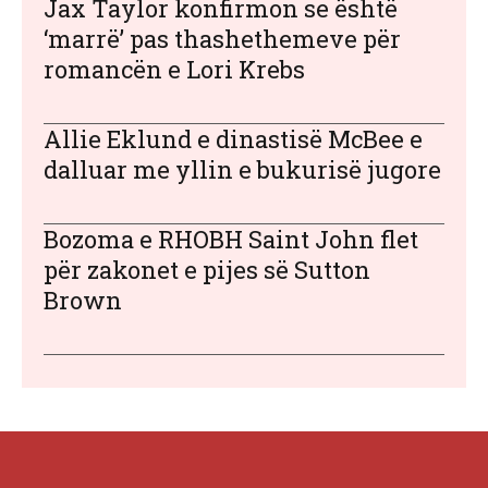
Jax Taylor konfirmon se është
‘marrë’ pas thashethemeve për
romancën e Lori Krebs
Allie Eklund e dinastisë McBee e
dalluar me yllin e bukurisë jugore
Bozoma e RHOBH Saint John flet
për zakonet e pijes së Sutton
Brown