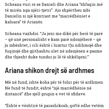
Scheana vuri re se Danieli dhe Ariana “shfaqin më
të mirën nga njëri-tjetri”. Ajo shpërtheu mbi
Danielin si një kontrast me “marrëdhëniet e
kaluara” të Arianës.
Scheana vazhdoi: “Ju jeni me dikë për herë të parë
– që unë personalisht e kam parë ndonjëherë – që
ju mbështet, i cili është i lumtur t’ju ndihmojë dhe
fuqizojë dhe gjithashtu ulet në ndenjësen e pasme
dhe thjesht duke tundur ju lë të shkëlqeni.”
Ariana shikon drejt së ardhmes
Më në fund, ishte koha për të folur për të ardhmen.
Në fund të fundit, është “një marrëdhënie në
distancë” dhe sjell grupin e vet të sfidave.
“Është e vështirë të parashikosh, qoftë edhe vetëm