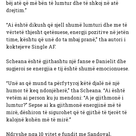
bëj atë që më bën të lumtur dhe të shkoj në atë
drejtim.”
“Ai është dikush që sjell shumë lumturi dhe me të
vërtetë thjesht qetësuese, energji pozitive në jetën
time, kështu që unë do ta mbaj pranë,” tha autori i
koktejeve Single AF.
Scheana është gjithashtu një fanse e Danielit dhe
sugjeroi se energjia e tij është shumë emocionuese.
“Unë as që mund ta përfytyroj këtë djalë në një
humor të keq ndonjëherë,” tha Scheana. “Ai është
vetëm ai person ku ju mendoni: “A je gjithmonë i
lumtur?” Sepse ai ka gjithmonë energjinë më të
mirë, dëshiron të sigurohet që të gjithë të tjerët të
kalojnë kohën më të mirë.”
Ndryshe nga 10 vitet e fundit me Sandoval,