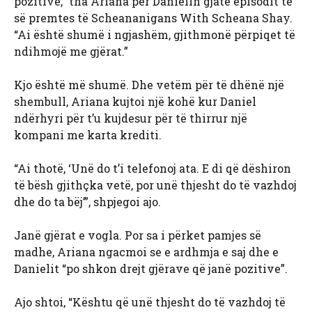
pozitive,” tha Ariana për Danielin gjatë episodit të
së premtes të Scheananigans With Scheana Shay.
“Ai është shumë i ngjashëm, gjithmonë përpiqet të
ndihmojë me gjërat.”
Kjo është më shumë. Dhe vetëm për të dhënë një
shembull, Ariana kujtoi një kohë kur Daniel
ndërhyri për t’u kujdesur për të thirrur një
kompani me karta krediti.
“Ai thotë, ‘Unë do t’i telefonoj ata. E di që dëshiron
të bësh gjithçka vetë, por unë thjesht do të vazhdoj
dhe do ta bëj’”, shpjegoi ajo.
Janë gjërat e vogla. Por sa i përket pamjes së
madhe, Ariana ngacmoi se e ardhmja e saj dhe e
Danielit “po shkon drejt gjërave që janë pozitive”.
Ajo shtoi, “Kështu që unë thjesht do të vazhdoj të