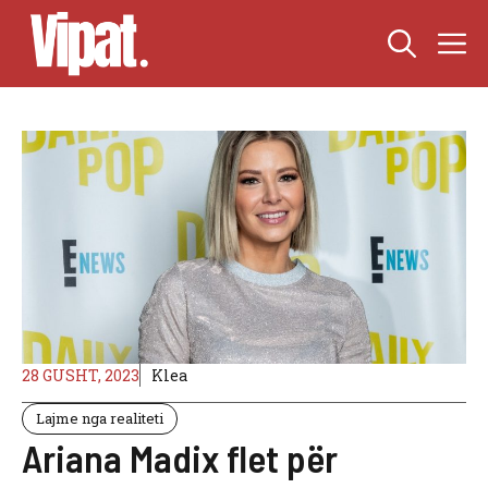
Skip
M
to
content
28 GUSHT, 2023
Klea
Lajme nga realiteti
Ariana Madix flet për