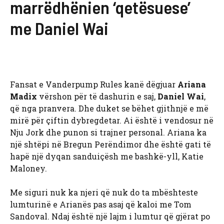
marrëdhënien ‘qetësuese’
me Daniel Wai
Fansat e Vanderpump Rules kanë dëgjuar
Ariana
Madix
vërshon për të dashurin e saj,
Daniel Wai
,
që nga pranvera. Dhe duket se bëhet gjithnjë e më
mirë për çiftin dybregdetar. Ai është i vendosur në
Nju Jork dhe punon si trajner personal. Ariana ka
një shtëpi në Bregun Perëndimor dhe është gati të
hapë një dyqan sanduiçësh me bashkë-yll, Katie
Maloney.
Me siguri nuk ka njeri që nuk do ta mbështeste
lumturinë e Arianës pas asaj që kaloi me Tom
Sandoval. Ndaj është një lajm i lumtur që gjërat po