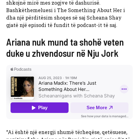
shkojnë mirë mes zogjve të dashurisë.
Bashkëthemeluesi i The Something About Her i
dha një përditësim shoqes së saj Scheana Shay
gjatë një episodi të fundit të podcast-it të saj.
Ariana nuk mund ta shohë veten
duke u zhvendosur në Nju Jork
“Ai është një energji shumë tërheqëse, qetësuese,