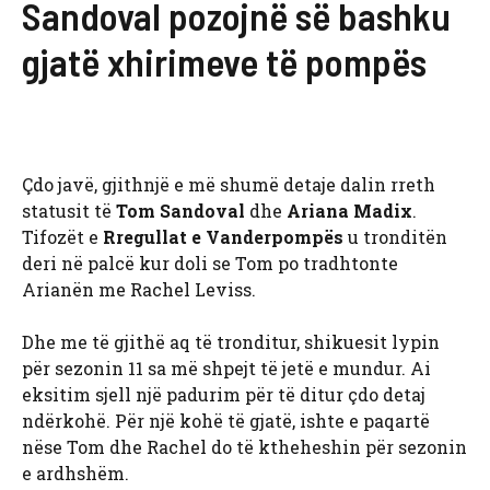
Sandoval pozojnë së bashku
gjatë xhirimeve të pompës
Çdo javë, gjithnjë e më shumë detaje dalin rreth
statusit të
Tom Sandoval
dhe
Ariana Madix
.
Tifozët e
Rregullat e Vanderpompës
u tronditën
deri në palcë kur doli se Tom po tradhtonte
Arianën me Rachel Leviss.
Dhe me të gjithë aq të tronditur, shikuesit lypin
për sezonin 11 sa më shpejt të jetë e mundur. Ai
eksitim sjell një padurim për të ditur çdo detaj
ndërkohë. Për një kohë të gjatë, ishte e paqartë
nëse Tom dhe Rachel do të ktheheshin për sezonin
e ardhshëm.