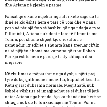
dhe Ariana në pjesën e pasme.
Fansat që e kanë ndjekur nga afër këtë sagë do ta
dinë se kjo është hera e parë që Tom dhe Ariana
pozojnë për një foto së bashku që nga ndarja e tyre.
Fillimisht, Ariana nuk donte fare të filmonte me
Tomin, por shumë shpejt kjo u rezultua e
pamundur. Rrjedhjet e shumta kanë treguar çiftin
në të njëjtën dhomë me kamerat që rrotullohen.
Por kjo është hera e parë që të dy shfaqen disi
miqësorë.
Në zbulimet e mëparshme nga dyshja, njëri prej
tyre dukej gjithmonë i mërzitur, kuptohet kështu.
Këtu gjërat dukeshin normale. Megjithatë, nuk
është e vështirë të imagjinohet se si duhet të jetë
ndier Ariana nga brenda. Ajo ka thënë disa herë se
shfaqja nuk do të funksionojë me Tomin. Por na