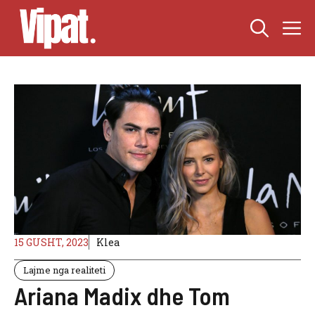
Skip
M
to
content
15 GUSHT, 2023
Klea
Lajme nga realiteti
Ariana Madix dhe Tom