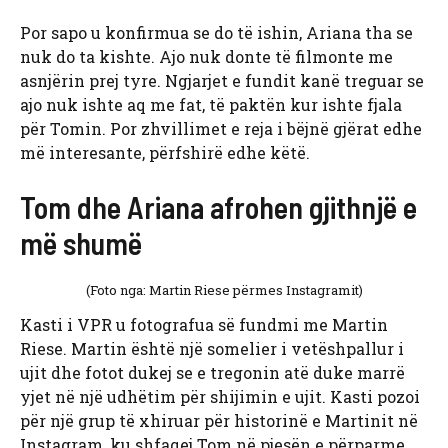
Por sapo u konfirmua se do të ishin, Ariana tha se
nuk do ta kishte. Ajo nuk donte të filmonte me
asnjërin prej tyre. Ngjarjet e fundit kanë treguar se
ajo nuk ishte aq me fat, të paktën kur ishte fjala
për Tomin. Por zhvillimet e reja i bëjnë gjërat edhe
më interesante, përfshirë edhe këtë.
Tom dhe Ariana afrohen gjithnjë e
më shumë
(Foto nga: Martin Riese përmes Instagramit)
Kasti i VPR u fotografua së fundmi me Martin
Riese. Martin është një somelier i vetëshpallur i
ujit dhe fotot dukej se e tregonin atë duke marrë
yjet në një udhëtim për shijimin e ujit. Kasti pozoi
për një grup të xhiruar për historinë e Martinit në
Instagram, ku shfaqej Tom në pjesën e përparme