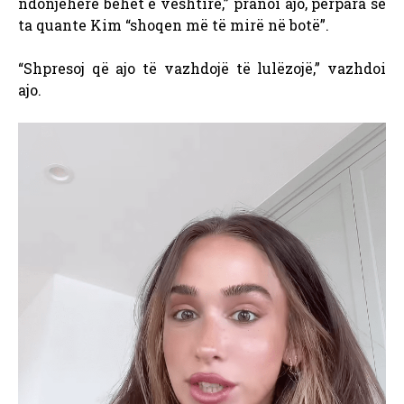
ndonjëherë bëhet e vështirë,” pranoi ajo, përpara se
ta quante Kim “shoqen më të mirë në botë”.
“Shpresoj që ajo të vazhdojë të lulëzojë,” vazhdoi
ajo.