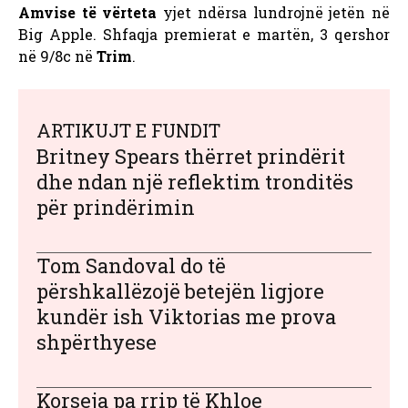
Amvise të vërteta
yjet ndërsa lundrojnë jetën në
Big Apple. Shfaqja premierat e martën, 3 qershor
në 9/8c në
Trim
.
ARTIKUJT E FUNDIT
Britney Spears thërret prindërit
dhe ndan një reflektim tronditës
për prindërimin
Tom Sandoval do të
përshkallëzojë betejën ligjore
kundër ish Viktorias me prova
shpërthyese
Korseja pa rrip të Khloe