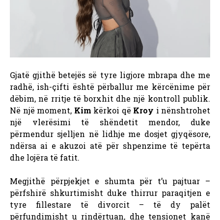
Gjatë gjithë betejës së tyre ligjore mbrapa dhe me
radhë, ish-çifti është përballur me kërcënime për
dëbim, në rritje të borxhit dhe një kontroll publik.
Në një moment,
Kim
kërkoi që
Kroy
i nënshtrohet
një vlerësimi të shëndetit mendor, duke
përmendur sjelljen në lidhje me dosjet gjyqësore,
ndërsa ai e akuzoi atë për shpenzime të tepërta
dhe lojëra të fatit.
Megjithë përpjekjet e shumta për t’u pajtuar –
përfshirë shkurtimisht duke thirrur paraqitjen e
tyre fillestare të divorcit – të dy palët
përfundimisht u rindërtuan, dhe tensionet kanë