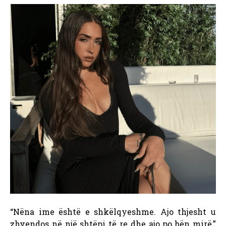
“Nëna ime është e shkëlqyeshme. Ajo thjesht u
zhvendos në një shtëpi të re dhe ajo po bën mirë,”