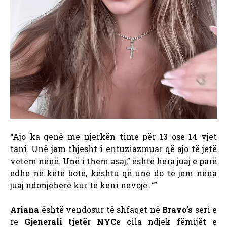
“Ajo ka qenë me njerkën time për 13 ose 14 vjet
tani. Unë jam thjesht i entuziazmuar që ajo të jetë
vetëm nënë. Unë i them asaj,” është hera juaj e parë
edhe në këtë botë, kështu që unë do të jem nëna
juaj ndonjëherë kur të keni nevojë. “”
Ariana
është vendosur të shfaqet në
Bravo’s
seri e
re
Gjenerali tjetër NYC
e cila ndjek fëmijët e