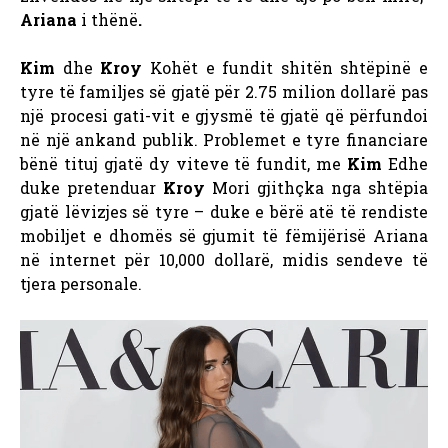
Ariana
i thënë
.
Kim
dhe
Kroy
Kohët e fundit shitën shtëpinë e
tyre të familjes së gjatë për 2.75 milion dollarë pas
një procesi gati-vit e gjysmë të gjatë që përfundoi
në një ankand publik. Problemet e tyre financiare
bënë tituj gjatë dy viteve të fundit, me
Kim
Edhe
duke pretenduar
Kroy
Mori gjithçka nga shtëpia
gjatë lëvizjes së tyre – duke e bërë atë të rendiste
mobiljet e dhomës së gjumit të fëmijërisë Ariana
në internet për 10,000 dollarë, midis sendeve të
tjera personale.