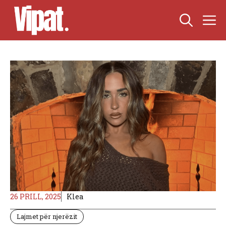
Skip
M
to
content
26 PRILL, 2025
Klea
Lajmet për njerëzit