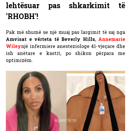
lehtësuar pas shkarkimit të
'RHOBH'!
Pak më shumë se një muaj pas largimit të saj nga
Amvisat e vërteta të Beverly Hills
,
Annemarie
Wiley
një infermiere anesteziologe 41-vjeçare dhe
ish anëtare e kastit, po shikon përpara me
optimizëm.