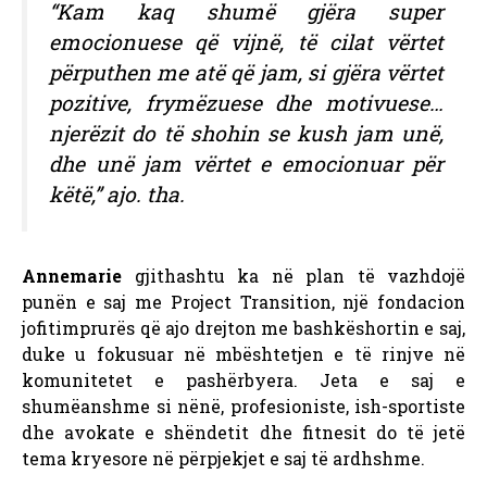
“Kam kaq shumë gjëra super
emocionuese që vijnë, të cilat vërtet
përputhen me atë që jam, si gjëra vërtet
pozitive, frymëzuese dhe motivuese…
njerëzit do të shohin se kush jam unë,
dhe unë jam vërtet e emocionuar për
këtë,” ajo. tha.
Annemarie
gjithashtu ka në plan të vazhdojë
punën e saj me Project Transition, një fondacion
jofitimprurës që ajo drejton me bashkëshortin e saj,
duke u fokusuar në mbështetjen e të rinjve në
komunitetet e pashërbyera. Jeta e saj e
shumëanshme si nënë, profesioniste, ish-sportiste
dhe avokate e shëndetit dhe fitnesit do të jetë
tema kryesore në përpjekjet e saj të ardhshme.