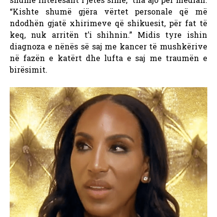
“Kishte shumë gjëra vërtet personale që më
ndodhën gjatë xhirimeve që shikuesit, për fat të
keq, nuk arritën t’i shihnin.” Midis tyre ishin
diagnoza e nënës së saj me kancer të mushkërive
në fazën e katërt dhe lufta e saj me traumën e
birësimit.