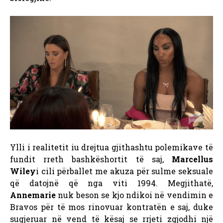
Ylli i realitetit iu drejtua gjithashtu polemikave të
fundit rreth bashkëshortit të saj,
Marcellus
Wiley
i cili përballet me akuza për sulme seksuale
që datojnë që nga viti 1994. Megjithatë,
Annemarie
nuk beson se kjo ndikoi në vendimin e
Bravos për të mos rinovuar kontratën e saj, duke
sugjeruar në vend të kësaj se rrjeti zgjodhi një