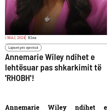
1 MAJ, 2024
Klea
Lajmet për njerëzit
Annemarie Wiley ndihet e
lehtësuar pas shkarkimit të
'RHOBH'!
Annemarie Wiley ndihet e