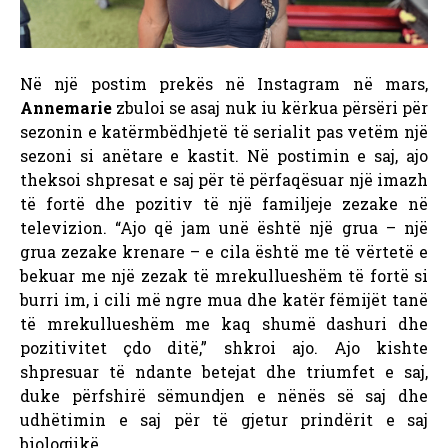
Në një postim prekës në Instagram në mars,
Annemarie
zbuloi se asaj nuk iu kërkua përsëri për
sezonin e katërmbëdhjetë të serialit pas vetëm një
sezoni si anëtare e kastit. Në postimin e saj, ajo
theksoi shpresat e saj për të përfaqësuar një imazh
të fortë dhe pozitiv të një familjeje zezake në
televizion. “Ajo që jam unë është një grua – një
grua zezake krenare – e cila është me të vërtetë e
bekuar me një zezak të mrekullueshëm të fortë si
burri im, i cili më ngre mua dhe katër fëmijët tanë
të mrekullueshëm me kaq shumë dashuri dhe
pozitivitet çdo ditë,” shkroi ajo. Ajo kishte
shpresuar të ndante betejat dhe triumfet e saj,
duke përfshirë sëmundjen e nënës së saj dhe
udhëtimin e saj për të gjetur prindërit e saj
biologjikë.