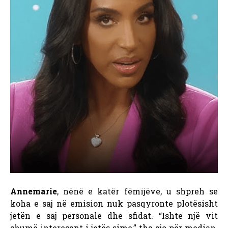
Annemarie
, nënë e katër fëmijëve, u shpreh se
koha e saj në emision nuk pasqyronte plotësisht
jetën e saj personale dhe sfidat. “Ishte një vit
shumë interesant i jetës sime,” tha ajo për median.