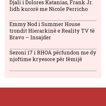
Djali i Dolores Katanias, Frank Jr.
lidh kurorë me Nicole Perricho
Emmy Nod i Summer House
trondit Hierarkinë e Reality TV të
Bravo – Insajder
Sezoni 17 i RHOA përfundon me dy
njoftime kryesore për fëmijë