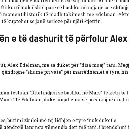
 në mbajtjen e marrëdhënies së saj romantike me të das
ifti kurrë nuk është parë së bashku në ngjarje ose shfaqje
 një moment historik të madh takimesh me Edelman. Akto
ë kuptohet se janë serioze për njëri -tjetrin.
n e të dashurit të përfolur Alex
lur, Alex Edelman, me sa duket për “disa muaj” tani. Meg
 qëndrojnë “shumë private” për marrëdhëniet e tyre, his
lman festuan “Ditëlindjen së bashku në Mars” të këtij të f
“Mami” të Edelman, duke sinjalizuar se po shkojnë drejt n
es, burimi zbuloi më tej lidhjen e tyre “nuk duket e
 të qëndrojë larg nga vëmendja deri më tani, i brendshmi 