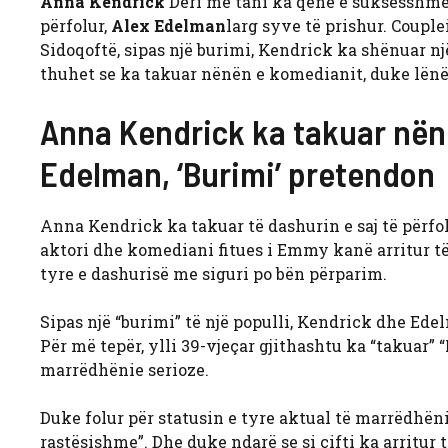
Anna Kendrick
Deri më tani ka qenë e suksesshme
përfolur,
Alex Edelman
larg syve të prishur. Couple
Sidoqoftë, sipas një burimi, Kendrick ka shënuar
thuhet se ka takuar nënën e komedianit, duke lënë t
Anna Kendrick ka takuar nënë
Edelman, ‘Burimi’ pretendon
Anna Kendrick ka takuar të dashurin e saj të përfo
aktori dhe komediani fitues i Emmy kanë arritur të
tyre e dashurisë me siguri po bën përparim.
Sipas një “burimi” të një populli, Kendrick dhe Ede
Për më tepër, ylli 39-vjeçar gjithashtu ka “takuar” 
marrëdhënie serioze.
Duke folur për statusin e tyre aktual të marrëdhëni
rastësishme”. Dhe duke ndarë se si çifti ka arritur