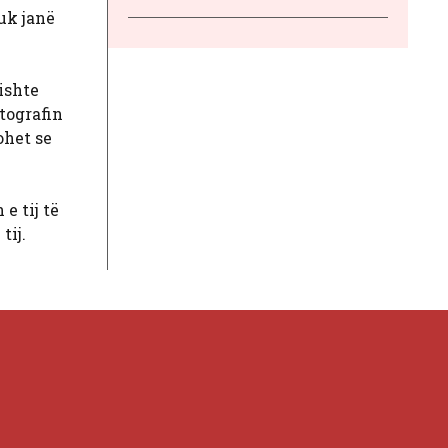
nuk janë
ishte
atografin
ohet se
e tij të
tij.