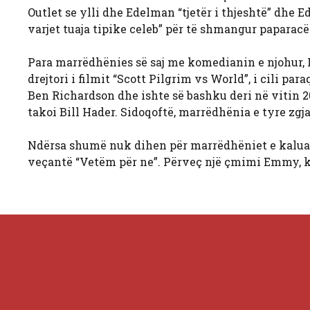
Outlet se ylli dhe Edelman “tjetër i thjeshtë” dhe 
varjet tuaja tipike celeb” për të shmangur paparacë
Para marrëdhënies së saj me komedianin e njohur, K
drejtori i filmit “Scott Pilgrim vs World”, i cili par
Ben Richardson dhe ishte së bashku deri në vitin 2
takoi Bill Hader. Sidoqoftë, marrëdhënia e tyre zgjat
Ndërsa shumë nuk dihen për marrëdhëniet e kaluara t
veçantë “Vetëm për ne”. Përveç një çmimi Emmy, ko