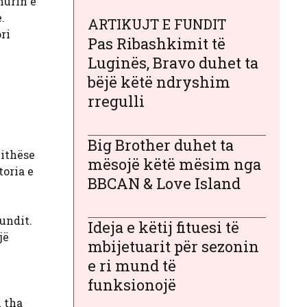
hurin e
.
ARTIKUJT E FUNDIT
ri
Pas Ribashkimit të
Luginës, Bravo duhet ta
bëjë këtë ndryshim
rregulli
Big Brother duhet ta
jithëse
mësojë këtë mësim nga
toria e
BBCAN & Love Island
undit.
Ideja e këtij fituesi të
jë
mbijetuarit për sezonin
e ri mund të
funksionojë
i tha