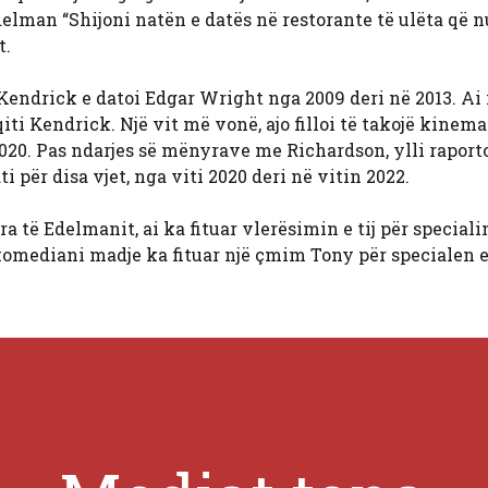
Edelman “Shijoni natën e datës në restorante të ulëta që 
t.
endrick e datoi Edgar Wright nga 2009 deri në 2013. Ai 
aqiti Kendrick. Një vit më vonë, ajo filloi të takojë kinem
020. Pas ndarjes së mënyrave me Richardson, ylli raport
i për disa vjet, nga viti 2020 deri në vitin 2022.
ë Edelmanit, ai ka fituar vlerësimin e tij për specialin 
mediani madje ka fituar një çmim Tony për specialen e 