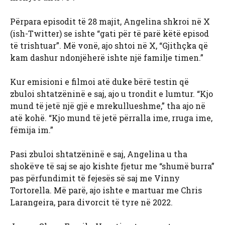
Përpara episodit të 28 majit, Angelina shkroi në X
(ish-Twitter) se ishte “gati për të parë këtë episod
të trishtuar”. Më vonë, ajo shtoi në X, “Gjithçka që
kam dashur ndonjëherë ishte një familje timen.”
Kur emisioni e filmoi atë duke bërë testin që
zbuloi shtatzëninë e saj, ajo u trondit e lumtur. “Kjo
mund të jetë një gjë e mrekullueshme,” tha ajo në
atë kohë. “Kjo mund të jetë përralla ime, rruga ime,
fëmija im.”
Pasi zbuloi shtatzëninë e saj, Angelina u tha
shokëve të saj se ajo kishte fjetur me “shumë burra”
pas përfundimit të fejesës së saj me Vinny
Tortorella. Më parë, ajo ishte e martuar me Chris
Larangeira, para divorcit të tyre në 2022.