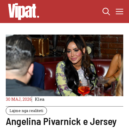
Skip
M
to
content
30 MAJ, 2026
Klea
Lajme nga realiteti
Angelina Pivarnick e Jersey