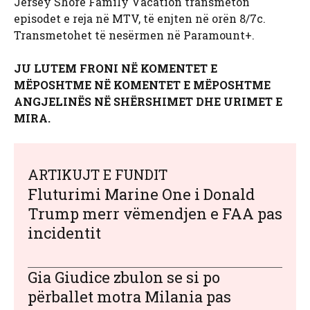
Jersey Shore Family Vacation transmeton
episodet e reja në MTV, të enjten në orën 8/7c.
Transmetohet të nesërmen në Paramount+.
JU LUTEM FRONI NË KOMENTET E
MËPOSHTME NË KOMENTET E MËPOSHTME
ANGJELINËS NË SHËRSHIMET DHE URIMET E
MIRA.
ARTIKUJT E FUNDIT
Fluturimi Marine One i Donald
Trump merr vëmendjen e FAA pas
incidentit
Gia Giudice zbulon se si po
përballet motra Milania pas