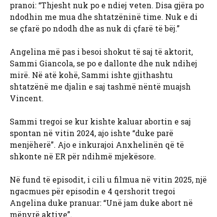
pranoi: “Thjesht nuk po e ndiej veten. Disa gjëra po
ndodhin me mua dhe shtatzëninë time. Nuk e di
se çfarë po ndodh dhe as nuk di çfarë të bëj.”
Angelina më pas i besoi shokut të saj të aktorit,
Sammi Giancola, se po e dallonte dhe nuk ndihej
mirë. Në atë kohë, Sammi ishte gjithashtu
shtatzënë me djalin e saj tashmë nëntë muajsh
Vincent.
Sammi tregoi se kur kishte kaluar abortin e saj
spontan në vitin 2024, ajo ishte “duke parë
menjëherë”. Ajo e inkurajoi Anxhelinën që të
shkonte në ER për ndihmë mjekësore.
Në fund të episodit, i cili u filmua në vitin 2025, një
ngacmues për episodin e 4 qershorit tregoi
Angelina duke pranuar: “Unë jam duke abort në
mënyrë aktive”.