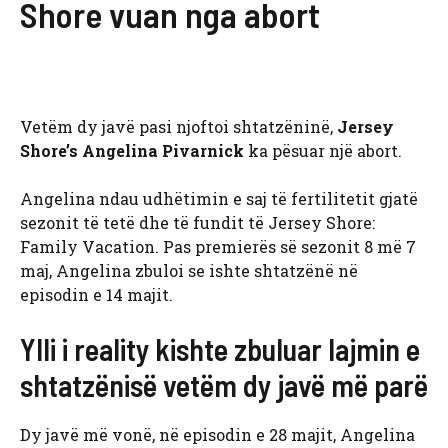
Shore vuan nga abort
Vetëm dy javë pasi njoftoi shtatzëninë,
Jersey
Shore’s
Angelina Pivarnick
ka pësuar një abort.
Angelina ndau udhëtimin e saj të fertilitetit gjatë
sezonit të tetë dhe të fundit të Jersey Shore:
Family Vacation. Pas premierës së sezonit 8 më 7
maj, Angelina zbuloi se ishte shtatzënë në
episodin e 14 majit.
Ylli i reality kishte zbuluar lajmin e
shtatzënisë vetëm dy javë më parë
Dy javë më vonë, në episodin e 28 majit, Angelina