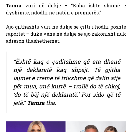
Tamra
vuri në dukje – “Koha ishte shumë e
dyshimtë, ndodhi në natën e premierës.”
Ajo gjithashtu vuri në dukje se çifti i hodhi poshtë
raportet – duke vënë në dukje se ajo zakonisht nuk
adreson thashethemet.
“Është kaq e çuditshme që ata dhanë
një deklaratë kaq shpejt. Të gjitha
lajmet e rreme të frikshme që dalin atje
për mua, unë kurrë – rrallë do të shkoj,
‘do të bëj një deklaratë.’ Por sido që të
jetë,”
Tamra
tha.