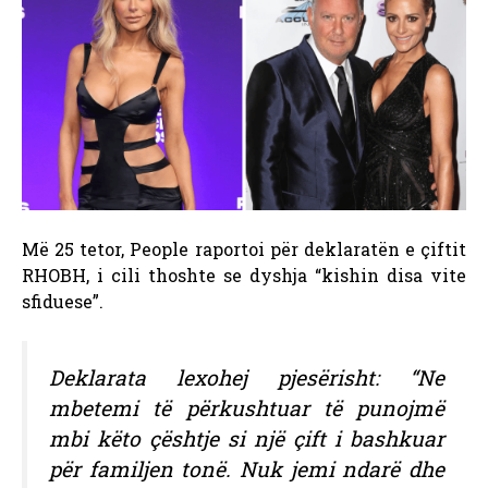
Më 25 tetor, People raportoi për deklaratën e çiftit
RHOBH, i cili thoshte se dyshja “kishin disa vite
sfiduese”.
Deklarata lexohej pjesërisht: “Ne
mbetemi të përkushtuar të punojmë
mbi këto çështje si një çift i bashkuar
për familjen tonë. Nuk jemi ndarë dhe