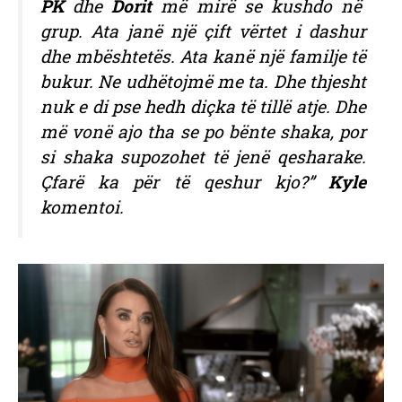
PK
dhe
Dorit
më mirë se kushdo në
grup. Ata janë një çift vërtet i dashur
dhe mbështetës. Ata kanë një familje të
bukur. Ne udhëtojmë me ta. Dhe thjesht
nuk e di pse hedh diçka të tillë atje. Dhe
më vonë ajo tha se po bënte shaka, por
si shaka supozohet të jenë qesharake.
Çfarë ka për të qeshur kjo?”
Kyle
komentoi.