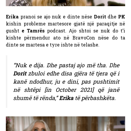
Erika
pranoi se ajo nuk e dinte nëse
Dorit
dhe
PK
kishin probleme martesore gjatë një paraqitje në
gusht
e Tamrës
podcast. Ajo shtoi se nuk do t’i
kishte përmendur ato në BravoCon nëse do ta
dinte se martesa e tyre ishte në telashe.
“Nuk e dija. Dhe pastaj ajo më tha. Dhe
Dorit
zbuloi edhe disa gjëra të tjera që i
kanë ndodhur, ju e dini, pas pushtimit
në shtëpi [in October 2021] që janë
shumë të rënda,”
Erika
të përbashkëta.