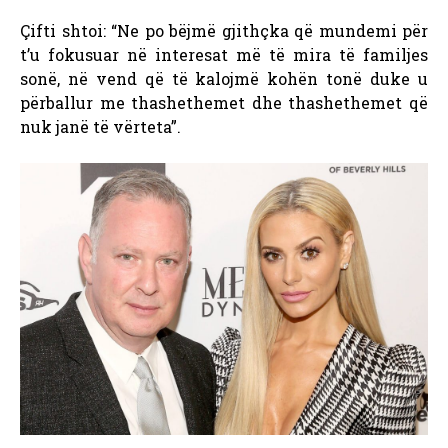
Çifti shtoi: “Ne po bëjmë gjithçka që mundemi për
t’u fokusuar në interesat më të mira të familjes
sonë, në vend që të kalojmë kohën tonë duke u
përballur me thashethemet dhe thashethemet që
nuk janë të vërteta”.