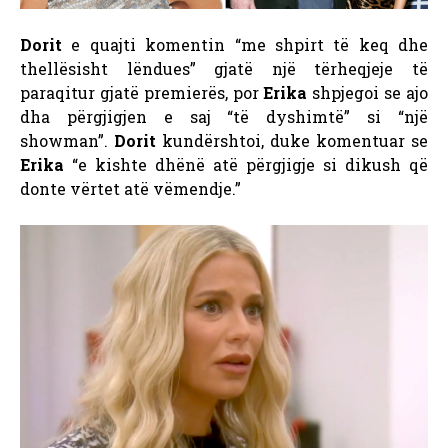
Dorit
e quajti komentin “me shpirt të keq dhe
thellësisht lëndues” gjatë një tërheqjeje të
paraqitur gjatë premierës, por
Erika
shpjegoi se ajo
dha përgjigjen e saj “të dyshimtë” si “një
showman”.
Dorit
kundërshtoi, duke komentuar se
Erika
“e kishte dhënë atë përgjigje si dikush që
donte vërtet atë vëmendje.”