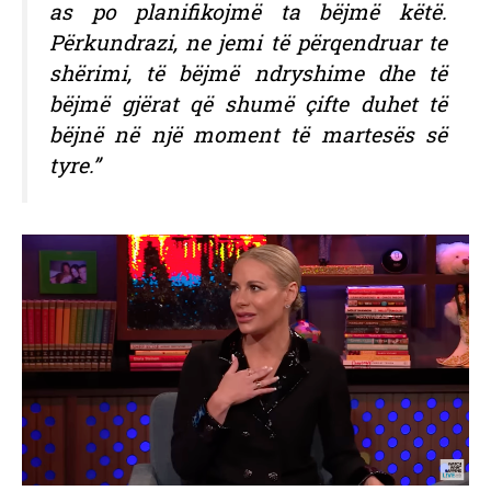
as po planifikojmë ta bëjmë këtë.
Përkundrazi, ne jemi të përqendruar te
shërimi, të bëjmë ndryshime dhe të
bëjmë gjërat që shumë çifte duhet të
bëjnë në një moment të martesës së
tyre.”