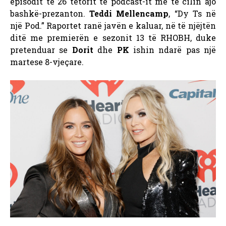
episodit të 26 tetorit të podcast-it me të cilin ajo
bashkë-prezanton.
Teddi Mellencamp
, “Dy Ts në
një Pod.” Raportet ranë javën e kaluar, në të njëjtën
ditë me premierën e sezonit 13 të RHOBH, duke
pretenduar se
Dorit
dhe
PK
ishin ndarë pas një
martese 8-vjeçare.