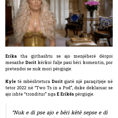
Erika
tha gjithashtu se ajo menjëherë dërgoi
mesazhe
Dorit
kërkoi falje pasi bëri komentin, por
pretendoi se nuk mori përgjigje.
Kyle
të mbështetura
Dorit
gjatë një paraqitjeje në
tetor 2022 në “Two Ts in a Pod”, duke deklaruar se
ajo ishte “tronditur” nga
E Erikës
përgjigje.
“Nuk e di pse ajo e bëri këtë sepse e di