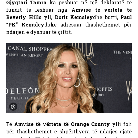
Gjyqtari Tamra
ka peshuar në një deklaratë të
fundit të lëshuar nga
Amvise të vërteta të
Beverly Hills
yll,
Dorit Kemsley
dhe burri,
Paul
“PK” Kemsley
duke adresuar thashethemet për
ndarjen e dyshuar të çiftit.
Të
Amvise të vërteta të Orange County
ylli foli
për thashethemet e shpërthyera të ndarjes gjatë