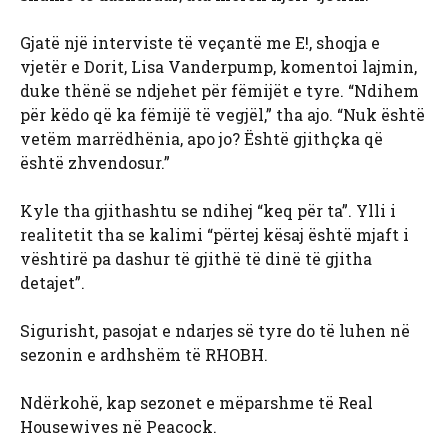
Gjatë një interviste të veçantë me E!, shoqja e
vjetër e Dorit, Lisa Vanderpump, komentoi lajmin,
duke thënë se ndjehet për fëmijët e tyre. “Ndihem
për këdo që ka fëmijë të vegjël,” tha ajo. “Nuk është
vetëm marrëdhënia, apo jo? Është gjithçka që
është zhvendosur.”
Kyle tha gjithashtu se ndihej “keq për ta”. Ylli i
realitetit tha se kalimi “përtej kësaj është mjaft i
vështirë pa dashur të gjithë të dinë të gjitha
detajet”.
Sigurisht, pasojat e ndarjes së tyre do të luhen në
sezonin e ardhshëm të RHOBH.
Ndërkohë, kap sezonet e mëparshme të Real
Housewives në Peacock.