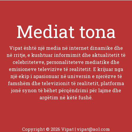
Mediat tona
Vipat është një media në internet dinamike dhe
në rritje, e kushtuar informimit dhe aktualitetit të
celebriteteve, personaliteteve mediatike dhe
emisioneve televizive të realitetit. E krijuar nga
një ekip i apasionuar në universin e njerëzve të
famshëm dhe televizionit të realitetit, platforma
jonë synon të bëhet përqëndrimi për lajme dhe
argëtim në këtë fushë.
Copyright © 2026 Vipat |
vipat@aol.com