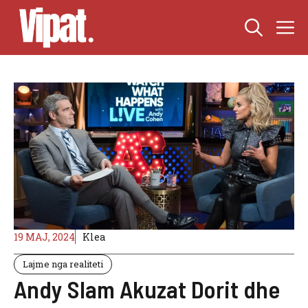
Skip
M
to
content
19 MAJ, 2024
Klea
Lajme nga realiteti
Andy Slam Akuzat Dorit dhe