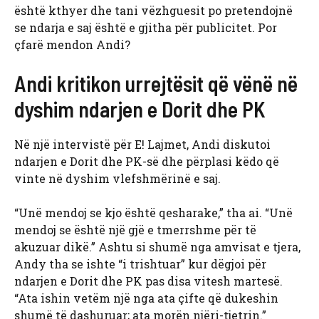
është kthyer dhe tani vëzhguesit po pretendojnë
se ndarja e saj është e gjitha për publicitet. Por
çfarë mendon Andi?
Andi kritikon urrejtësit që vënë në
dyshim ndarjen e Dorit dhe PK
Në një intervistë për E! Lajmet, Andi diskutoi
ndarjen e Dorit dhe PK-së dhe përplasi këdo që
vinte në dyshim vlefshmërinë e saj.
“Unë mendoj se kjo është qesharake,” tha ai. “Unë
mendoj se është një gjë e tmerrshme për të
akuzuar dikë.” Ashtu si shumë nga amvisat e tjera,
Andy tha se ishte “i trishtuar” kur dëgjoi për
ndarjen e Dorit dhe PK pas disa vitesh martesë.
“Ata ishin vetëm një nga ata çifte që dukeshin
shumë të dashuruar; ata morën njëri-tjetrin.”