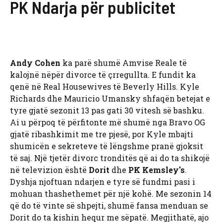
PK Ndarja për publicitet
Andy Cohen
ka parë shumë Amvise Reale të
kalojnë nëpër divorce të çrregullta. E fundit ka
qenë në Real Housewives të Beverly Hills. Kyle
Richards dhe Mauricio Umansky shfaqën betejat e
tyre gjatë sezonit 13 pas gati 30 vitesh së bashku.
Ai u përpoq të përfitonte më shumë nga Bravo OG
gjatë ribashkimit me tre pjesë, por Kyle mbajti
shumicën e sekreteve të lëngshme pranë gjoksit
të saj. Një tjetër divorc tronditës që ai do ta shikojë
në televizion është
Dorit
dhe
PK Kemsley's
.
Dyshja njoftuan ndarjen e tyre së fundmi pasi i
mohuan thashethemet për një kohë. Me sezonin 14
që do të vinte së shpejti, shumë fansa menduan se
Dorit do ta kishin hequr me sëpatë. Megjithatë, ajo