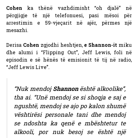
Cohen
ka thënë vazhdimisht “oh djalë” në
përgjigje të një telefonuesi, pasi mësoi për
arrestimin e 59-vjeçarit në ajër, përmes një
mesazhi.
Derisa
Cohen
zgjodhi heshtjen,
e Shannon-it
miku
dhe alumi i “Flipping Out”, Jeff Lewis, foli në
episodin e së hënës të emisionit të tij në radio,
“Jeff Lewis Live”.
“Nuk mendoj
Shannon
është alkoolike”,
tha ai. “Unë mendoj se si shoqja e saj e
ngushtë, mendoj se ajo po kalon shumë
vështirësi personale tani dhe mendoj
se ndoshta ka qenë e mbështetur te
alkooli, por nuk besoj se është një