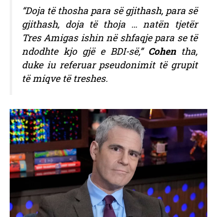
“Doja të thosha para së gjithash, para së
gjithash, doja të thoja … natën tjetër
Tres Amigas ishin në shfaqje para se të
ndodhte kjo gjë e BDI-së,”
Cohen
tha,
duke iu referuar pseudonimit të grupit
të miqve të treshes.