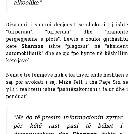
alkoolike.”
Dizajneri i siguroi dëgjuesit se shoku i tij ishte
“turpëruar”, “turpëruar” dhe “pranonte
përgjegjësinë e plotë”. Lewis e zbuloi gjithashtu
këtë
Shannon
ishte “plagosur” në “aksident
automobilistik” dhe se ajo “po hynte në këshillim
këtë javë”.
Nëna e tre fëmijëve nuk e ka thyer ende heshtjen e
saj, por avokati i saj, Mike Fell, i tha Page Six se
ylli i realitetit ishte “jashtëzakonisht i falur dhe i
penduar”.
“Ne do të presim informacionin zyrtar
për këtë rast pasi të bëhet i
disponueshëm dhe
Shannon
është e