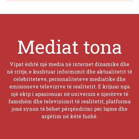
Mediat tona
Vipat është një media në internet dinamike dhe
në rritje, e kushtuar informimit dhe aktualitetit të
celebriteteve, personaliteteve mediatike dhe
emisioneve televizive të realitetit. E krijuar nga
një ekip i apasionuar në universin e njerëzve të
famshëm dhe televizionit të realitetit, platforma
jonë synon të bëhet përqëndrimi për lajme dhe
argëtim në këtë fushë.