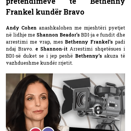
pretendimeve të Bethenny
Frankel kundër Bravo
Andy Cohen
anashkalohen me mjeshtëri pyetjet
në lidhje me
Shannon Beador’s
BDI-ja e fundit dhe
arrestimi me vrap, mes
Bethenny Frankel’s
padi
ndaj Bravo.
e Shannon-it
Arrestimi shqetësues i
BDI-së duket se i jep peshë
Bethenny’s
akuza të
vazhdueshme kundër rrjetit.