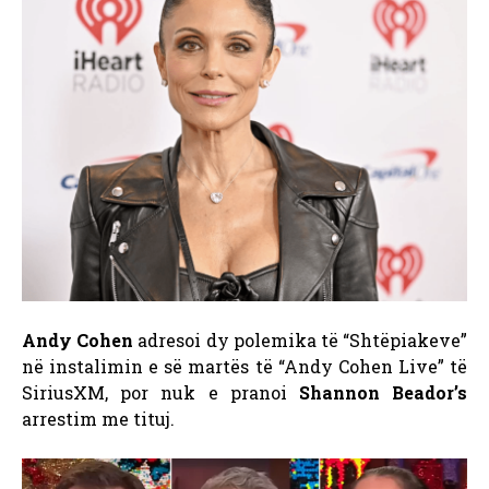
Andy Cohen
adresoi dy polemika të “Shtëpiakeve”
në instalimin e së martës të “Andy Cohen Live” të
SiriusXM, por nuk e pranoi
Shannon Beador’s
arrestim me tituj.