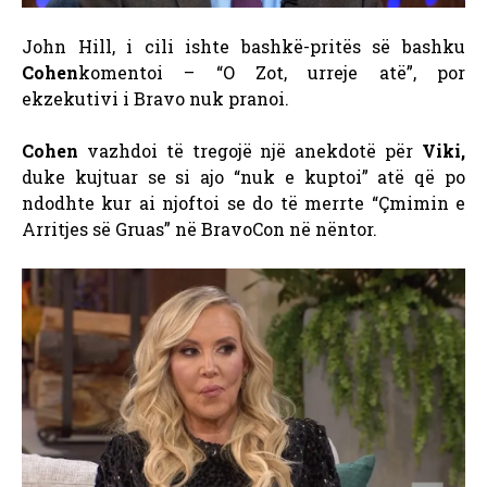
John Hill, i cili ishte bashkë-pritës së bashku
Cohen
komentoi – “O Zot, urreje atë”, por
ekzekutivi i Bravo nuk pranoi.
Cohen
vazhdoi të tregojë një anekdotë për
Viki,
duke kujtuar se si ajo “nuk e kuptoi” atë që po
ndodhte kur ai njoftoi se do të merrte “Çmimin e
Arritjes së Gruas” në BravoCon në nëntor.