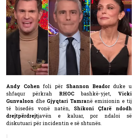
Andy Cohen
foli për
Shannon Beador
duke u
shfaqur përkrah
RHOC
bashkë-yjet,
Vicki
Gunvalson
dhe
Gjyqtari Tamra
në emisionin e tij
të bisedës vonë natën,
Shikoni Çfarë ndodh
drejtpërdrejt
javën e kaluar, por ndaloi së
diskutuari për incidentin e së shtunës.