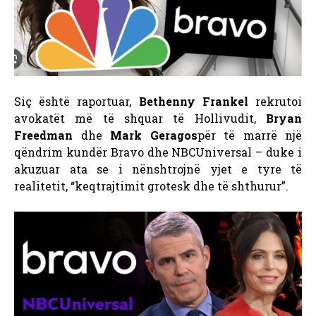
Siç është raportuar,
Bethenny Frankel
rekrutoi
avokatët më të shquar të Hollivudit,
Bryan
Freedman
dhe
Mark Geragos
për të marrë një
qëndrim kundër Bravo dhe NBCUniversal – duke i
akuzuar ata se i nënshtrojnë yjet e tyre të
realitetit, “keqtrajtimit grotesk dhe të shthurur”.