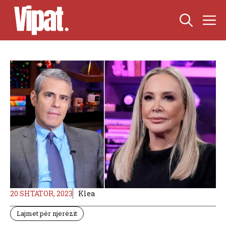
Skip
M
to
content
20 SHTATOR, 2023
Klea
Lajmet për njerëzit