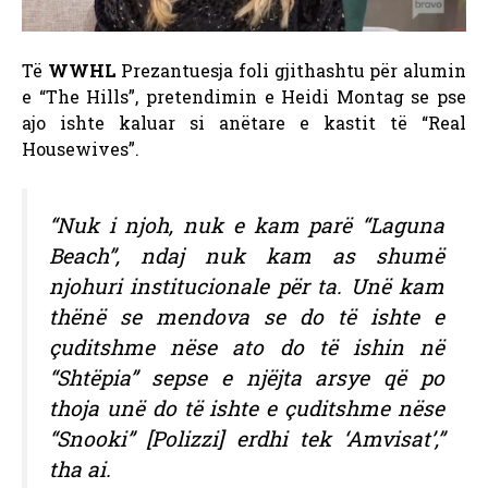
Të
WWHL
Prezantuesja foli gjithashtu për alumin
e “The Hills”, pretendimin e Heidi Montag se pse
ajo ishte kaluar si anëtare e kastit të “Real
Housewives”.
“Nuk i njoh, nuk e kam parë “Laguna
Beach”, ndaj nuk kam as shumë
njohuri institucionale për ta. Unë kam
thënë se mendova se do të ishte e
çuditshme nëse ato do të ishin në
“Shtëpia” sepse e njëjta arsye që po
thoja unë do të ishte e çuditshme nëse
“Snooki” [Polizzi] erdhi tek ‘Amvisat’,”
tha ai.