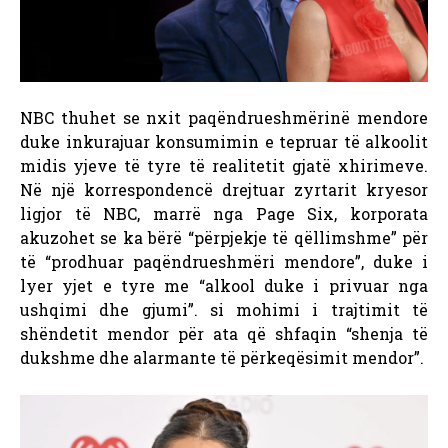
NBC thuhet se nxit paqëndrueshmërinë mendore
duke inkurajuar konsumimin e tepruar të alkoolit
midis yjeve të tyre të realitetit gjatë xhirimeve.
Në një korrespondencë drejtuar zyrtarit kryesor
ligjor të NBC, marrë nga Page Six, korporata
akuzohet se ka bërë “përpjekje të qëllimshme” për
të “prodhuar paqëndrueshmëri mendore”, duke i
lyer yjet e tyre me “alkool duke i privuar nga
ushqimi dhe gjumi”. si mohimi i trajtimit të
shëndetit mendor për ata që shfaqin “shenja të
dukshme dhe alarmante të përkeqësimit mendor”.