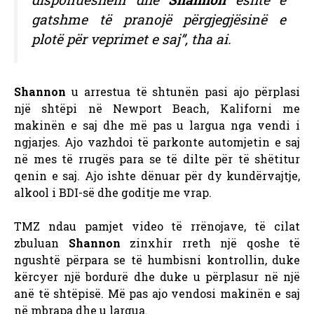
gatshme të pranojë përgjegjësinë e
plotë për veprimet e saj”, tha ai.
Shannon
u arrestua të shtunën pasi ajo përplasi
një shtëpi në Newport Beach, Kaliforni me
makinën e saj dhe më pas u largua nga vendi i
ngjarjes. Ajo vazhdoi të parkonte automjetin e saj
në mes të rrugës para se të dilte për të shëtitur
qenin e saj. Ajo ishte dënuar për dy kundërvajtje,
alkool i BDI-së dhe goditje me vrap.
TMZ ndau pamjet video të rrënojave, të cilat
zbuluan
Shannon
zinxhir
rreth një qoshe të
ngushtë përpara se të humbisni kontrollin, duke
kërcyer një bordurë dhe duke u përplasur në një
anë të shtëpisë. Më pas ajo vendosi makinën e saj
në mbrapa dhe u largua.